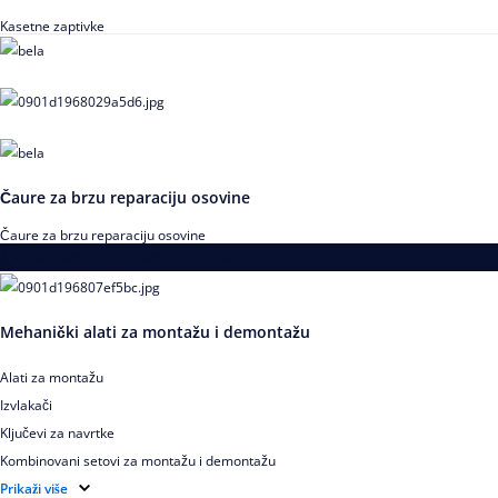
Kasetne zaptivke
Čaure za brzu reparaciju osovine
Čaure za brzu reparaciju osovine
Alati za montažu i demontažu ležajeva
Mehanički alati za montažu i demontažu
Alati za montažu
Izvlakači
Ključevi za navrtke
Kombinovani setovi za montažu i demontažu
Pribor za izvlačenje ležajeva
Prikaži više