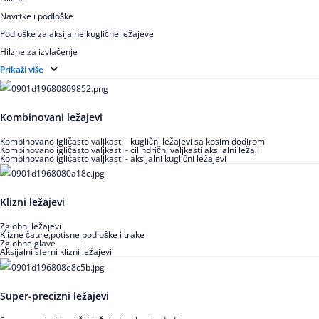
Navrtke i podloške
Podloške za aksijalne kuglične ležajeve
Hilzne za izvlačenje
Ugaoni prstenovi za cilindrično valjkaste ležajeve
Prikaži više
Kombinovani ležajevi
Kombinovano igličasto valjkasti - kuglični ležajevi sa kosim dodirom
Kombinovano igličasto valjkasti - cilindrični valjkasti aksijalni ležaji
Kombinovano igličasto valjkasti - aksijalni kuglični ležajevi
Klizni ležajevi
Zglobni ležajevi
Klizne čaure,potisne podloške i trake
Zglobne glave
Aksijalni sferni klizni ležajevi
Super-precizni ležajevi