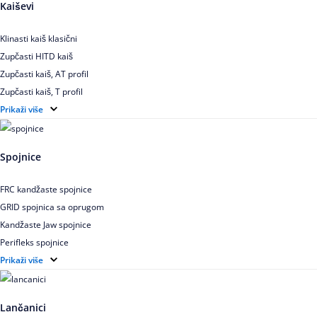
Kaiševi
Klinasti kaiš klasični
Zupčasti HITD kaiš
Zupčasti kaiš, AT profil
Zupčasti kaiš, T profil
Zupčasti kaiš XL
Prikaži više
Zupčasti STD kaiš
Uskoprofilno klinasto remenje
Spojnice
Uskoprofilno klinasto remenje spojeno
Uskoprofilno klinasto remenje XP extra power
FRC kandžaste spojnice
Višekanalno remenje PJ,PK
GRID spojnica sa oprugom
Kandžaste Jaw spojnice
Perifleks spojnice
Univerzalne kardanske spojnice
Prikaži više
Zupčaste spojnice
Lančanici