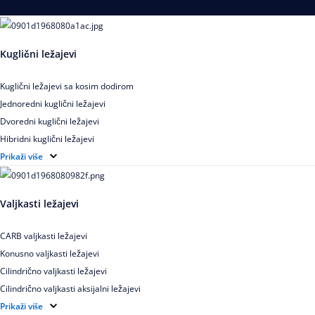
Ležajevi
Kuglični ležajevi
Kuglični ležajevi sa kosim dodirom
Jednoredni kuglični ležajevi
Dvoredni kuglični ležajevi
Hibridni kuglični ležajevi
Elektroizolovani kuglični ležajevi
Prikaži više
Samopodesivi kuglični ležajevi
Aksijalni kuglični ležajevi
Valjkasti ležajevi
Kuglični ležajevi od nerđajućeg čelika
CARB valjkasti ležajevi
Konusno valjkasti ležajevi
Cilindrično valjkasti ležajevi
Cilindrično valjkasti aksijalni ležajevi
Igličasti ležajevi
Prikaži više