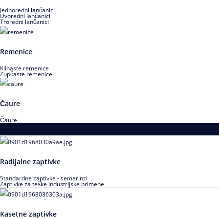
Jednoredni lančanici
Dvoredni lančanici
Troredni lančanici
Remenice
Klinaste remenice
Zupčaste remenice
Čaure
Čaure
Zaptivke
Radijalne zaptivke
Standardne zaptivke - semerinzi
Zaptivke za teške industrijske primene
Kasetne zaptivke