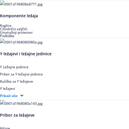
Igličasti aksijalni ležajevi
Buričasti ležajevi
Komponente ležaja
Buričasti zaptiveni ležajevi
Buričasti aksijalni ležajevi
Kuglice
Cilindrični valjčići
Unutrašnji prstenovi
Podloške
Y ležajevi i ležajne jedinice
Y Ležajne jedinice
Pribor za Y ležajne jedinice
Kućišta za Y ležajeve
Y ležajevi
Y Ležajne jedinice za prehrambenu industriju
Prikaži više
Ležajne jedinice sa valjkastim ležajevima
Pribor za ležajeve
Hilzne