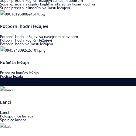
Super-precizni kuglični ležajevi sa kosim dodirom
Super-precizni aksijalni kuglični ležajevi sa kosim dodirom
Super-precizni cilindrični valjkasti ležajevi
Potporni hodni ležajevi
Potporni hodni ležajevi sa navojnom osovinom
Potporni hodni kuglični ležajevi
Potporni hodni valjkasti ležajevi
Kućišta ležaja
Pribor za kućišta ležaja
Kućišta ležaja
Proizvodi za prenos snage
Lanci
Lanci
Poluspojnice lanaca
Spojnice lanaca