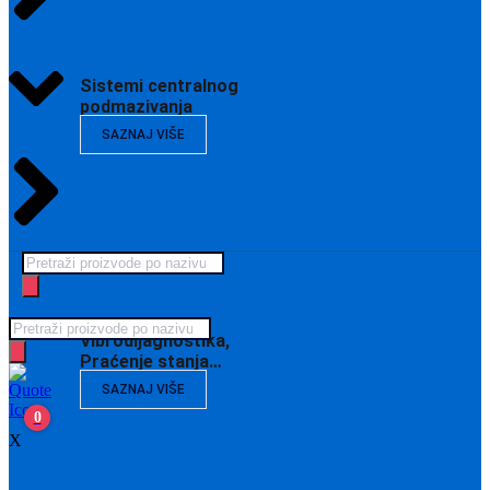
Sistemi centralnog
podmazivanja
SAZNAJ VIŠE
Products
search
Products
Vibrodijagnostika,
search
Praćenje stanja…
SAZNAJ VIŠE
0
X