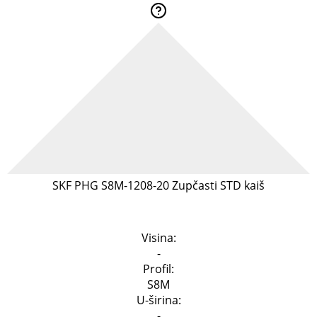
SKF PHG S8M-1208-20 Zupčasti STD kaiš
Specifikacija
Visina:
-
Profil:
S8M
U-širina:
-