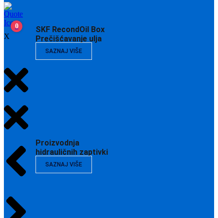
0
SKF RecondOil Box
X
Prečišćavanje ulja
SAZNAJ VIŠE
Proizvodnja
hidrauličnih zaptivki
SAZNAJ VIŠE