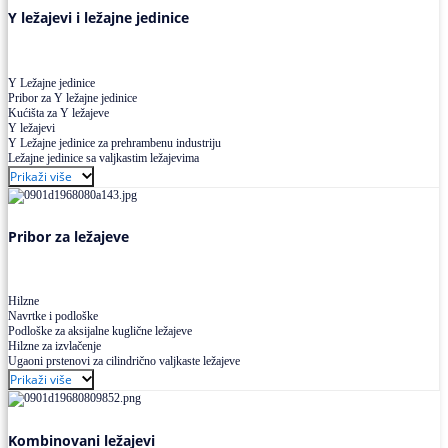
Y ležajevi i ležajne jedinice
Y Ležajne jedinice
Pribor za Y ležajne jedinice
Kućišta za Y ležajeve
Y ležajevi
Y Ležajne jedinice za prehrambenu industriju
Ležajne jedinice sa valjkastim ležajevima
Prikaži više
Pribor za ležajeve
Hilzne
Navrtke i podloške
Podloške za aksijalne kuglične ležajeve
Hilzne za izvlačenje
Ugaoni prstenovi za cilindrično valjkaste ležajeve
Prikaži više
Kombinovani ležajevi