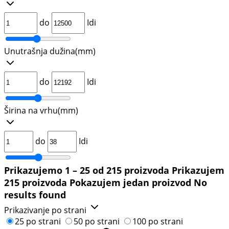
do
Idi
Unutrašnja dužina
(mm)
do
Idi
Širina na vrhu
(mm)
do
Idi
Prikazujemo 1 – 25 od 215 proizvoda
Prikazujem
215 proizvoda
Pokazujem jedan proizvod
No
results found
Prikazivanje po strani
25 po strani
50 po strani
100 po strani