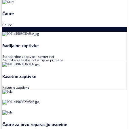
Čaure
Čaure
Zaptivke
Radijalne zaptivke
Standardne zaptivke - semerinzi
Zaptivke za teške industrijske primene
Kasetne zaptivke
Kasetne zaptivke
Čaure za brzu reparaciju osovine