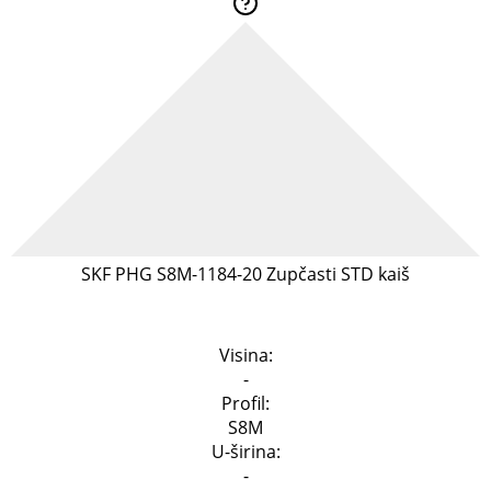
SKF PHG S8M-1184-20 Zupčasti STD kaiš
Specifikacija
Visina:
-
Profil:
S8M
U-širina:
-