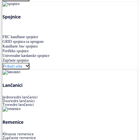
Uskoprofilno klinasto remenje XP extra power
Višekanalno remenje PJ,PK
Spojnice
FRC kandžaste spojnice
GRID spojnica sa oprugom
Kandžaste Jaw spojnice
Perifleks spojnice
Univerzalne kardanske spojnice
Zupčaste spojnice
Prikaži više
Lančanici
Jednoredni lančanici
Dvoredni lančanici
Troredni lančanici
Remenice
Klinaste remenice
Zupčaste remenice