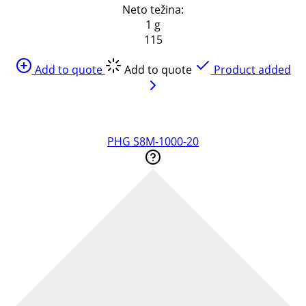
Neto težina:
1 g
115
Add to quote
Add to quote
Product added
PHG S8M-1000-20