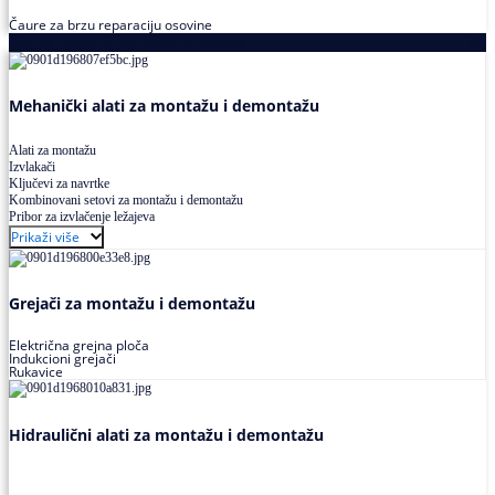
Čaure za brzu reparaciju osovine
Alati za montažu i demontažu ležajeva
Mehanički alati za montažu i demontažu
Alati za montažu
Izvlakači
Ključevi za navrtke
Kombinovani setovi za montažu i demontažu
Pribor za izvlačenje ležajeva
Prikaži više
Grejači za montažu i demontažu
Električna grejna ploča
Indukcioni grejači
Rukavice
Hidraulični alati za montažu i demontažu