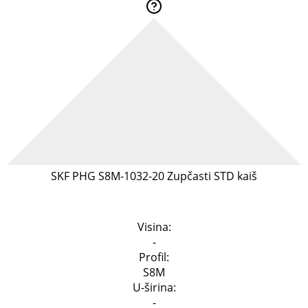
SKF PHG S8M-1032-20 Zupčasti STD kaiš
Specifikacija
Visina:
-
Profil:
S8M
U-širina:
-