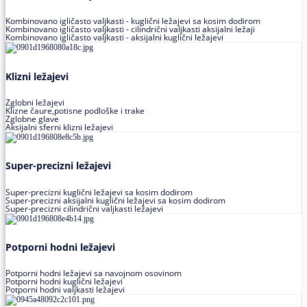
Kombinovano igličasto valjkasti - kuglični ležajevi sa kosim dodirom
Kombinovano igličasto valjkasti - cilindrični valjkasti aksijalni ležaji
Kombinovano igličasto valjkasti - aksijalni kuglični ležajevi
Klizni ležajevi
Zglobni ležajevi
Klizne čaure,potisne podloške i trake
Zglobne glave
Aksijalni sferni klizni ležajevi
Super-precizni ležajevi
Super-precizni kuglični ležajevi sa kosim dodirom
Super-precizni aksijalni kuglični ležajevi sa kosim dodirom
Super-precizni cilindrični valjkasti ležajevi
Potporni hodni ležajevi
Potporni hodni ležajevi sa navojnom osovinom
Potporni hodni kuglični ležajevi
Potporni hodni valjkasti ležajevi