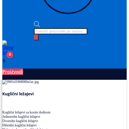
Products
search
0
X
Proizvodi
Ležajevi
Kuglični ležajevi
Kuglični ležajevi sa kosim dodirom
Jednoredni kuglični ležajevi
Dvoredni kuglični ležajevi
Hibridni kuglični ležajevi