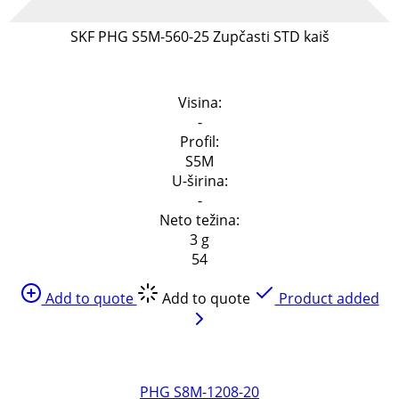
SKF PHG S5M-560-25 Zupčasti STD kaiš
Specifikacija
Visina:
-
Profil:
S5M
U-širina:
-
Neto težina:
3 g
54
Add to quote
Add to quote
Product added
PHG S8M-1208-20