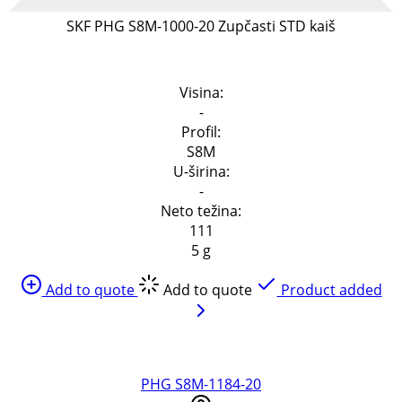
SKF PHG S8M-1000-20 Zupčasti STD kaiš
Specifikacija
Visina:
-
Profil:
S8M
U-širina:
-
Neto težina:
111
5 g
Add to quote
Add to quote
Product added
PHG S8M-1184-20