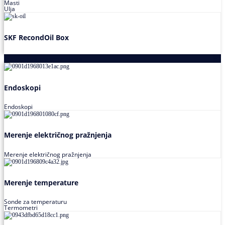
Masti
Ulja
SKF RecondOil Box
Proizvodi za praćenje stanja
Endoskopi
Endoskopi
Merenje električnog pražnjenja
Merenje električnog pražnjenja
Merenje temperature
Sonde za temperaturu
Termometri