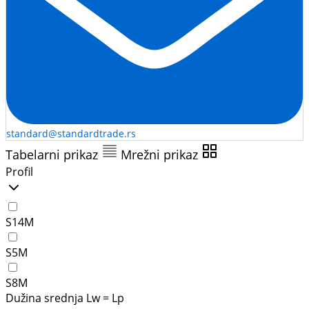
standard@standardtrade.rs
Tabelarni prikaz
Mrežni prikaz
Profil
S14M
S5M
S8M
Dužina srednja Lw = Lp