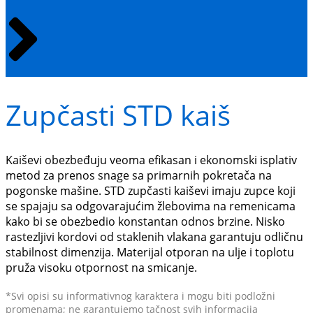
Zupčasti STD kaiš
Kaiševi obezbeđuju veoma efikasan i ekonomski isplativ
metod za prenos snage sa primarnih pokretača na
pogonske mašine. STD zupčasti kaiševi imaju zupce koji
se spajaju sa odgovarajućim žlebovima na remenicama
kako bi se obezbedio konstantan odnos brzine. Nisko
rastezljivi kordovi od staklenih vlakana garantuju odličnu
stabilnost dimenzija. Materijal otporan na ulje i toplotu
pruža visoku otpornost na smicanje.
*Svi opisi su informativnog karaktera i mogu biti podložni
promenama; ne garantujemo tačnost svih informacija