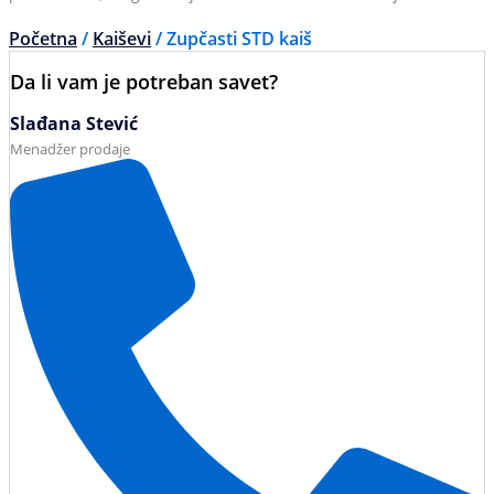
Početna
/
Kaiševi
/ Zupčasti STD kaiš
Da li vam je potreban savet?
Slađana Stević
Menadžer prodaje