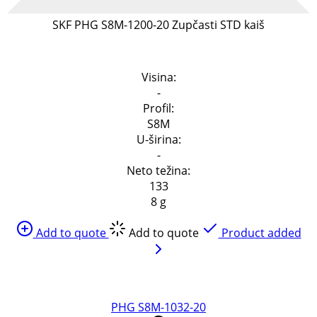
SKF PHG S8M-1200-20 Zupčasti STD kaiš
Specifikacija
Visina:
-
Profil:
S8M
U-širina:
-
Neto težina:
133
8 g
Add to quote
Add to quote
Product added
PHG S8M-1032-20