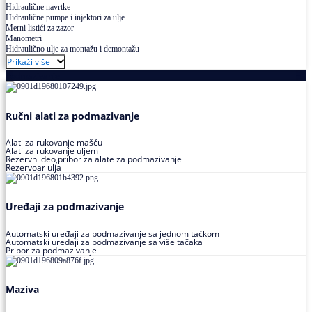
Hidraulične navrtke
Hidraulične pumpe i injektori za ulje
Merni listići za zazor
Manometri
Hidraulično ulje za montažu i demontažu
Prikaži više
Podmazivanje
Ručni alati za podmazivanje
Alati za rukovanje mašću
Alati za rukovanje uljem
Rezervni deo,pribor za alate za podmazivanje
Rezervoar ulja
Uređaji za podmazivanje
Automatski uređaji za podmazivanje sa jednom tačkom
Automatski uređaji za podmazivanje sa više tačaka
Pribor za podmazivanje
Maziva