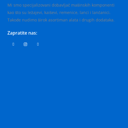
Mi smo specijalizovani dobavljač mašinskih komponenti
kao što su ležajevi, kaiševi, remenice, lanci i lančanici.
Takođe nudimo širok asortiman alata i drugih dodataka.
Zapratite nas: