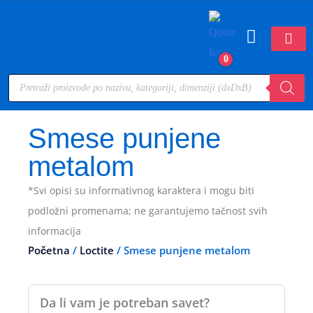
0
Smese punjene
metalom
*Svi opisi su informativnog karaktera i mogu biti
podložni promenama; ne garantujemo tačnost svih
informacija
Početna
/
Loctite
/ Smese punjene metalom
Da li vam je potreban savet?