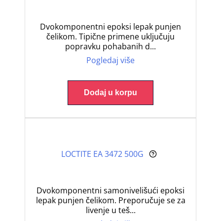
Dvokomponentni epoksi lepak punjen
čelikom. Tipične primene uključuju
popravku pohabanih d...
Pogledaj više
Dodaj u korpu
LOCTITE EA 3472 500G
Dvokomponentni samonivelišući epoksi
lepak punjen čelikom. Preporučuje se za
livenje u teš...