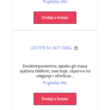
Pogledaj više
Dodaj u korpu
LOCTITE EA 3471 500G
Dvokomponentna, epoksi git masa
ojačana čelikom, sive boje, otporna na
uleganje i očvršćav...
Pogledaj više
Dodaj u korpu