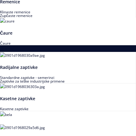
Remenice
Klinaste remenice
Zupčaste remenice
Čaure
Čaure
Zaptivke
Radijalne zaptivke
Standardne zaptivke - semerinzi
Zaptivke za teške industrijske primene
Kasetne zaptivke
Kasetne zaptivke