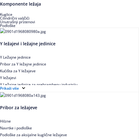
Buričasti zaptiveni ležajevi
Komponente ležaja
Buričasti aksijalni ležajevi
Kuglice
Cilindrični valjčići
Unutrašnji prstenovi
Podloške
Y ležajevi i ležajne jedinice
Y Ležajne jedinice
Pribor za Y ležajne jedinice
Kućišta za Y ležajeve
Y ležajevi
Y Ležajne jedinice za prehrambenu industriju
Prikaži više
Ležajne jedinice sa valjkastim ležajevima
Pribor za ležajeve
Hilzne
Navrtke i podloške
Podloške za aksijalne kuglične ležajeve