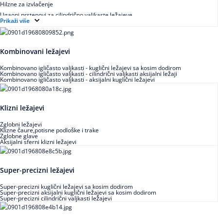
Hilzne za izvlačenje
Ugaoni prstenovi za cilindrično valjkaste ležajeve
Prikaži više
Kombinovani ležajevi
Kombinovano igličasto valjkasti - kuglični ležajevi sa kosim dodirom
Kombinovano igličasto valjkasti - cilindrični valjkasti aksijalni ležaji
Kombinovano igličasto valjkasti - aksijalni kuglični ležajevi
Klizni ležajevi
Zglobni ležajevi
Klizne čaure,potisne podloške i trake
Zglobne glave
Aksijalni sferni klizni ležajevi
Super-precizni ležajevi
Super-precizni kuglični ležajevi sa kosim dodirom
Super-precizni aksijalni kuglični ležajevi sa kosim dodirom
Super-precizni cilindrični valjkasti ležajevi