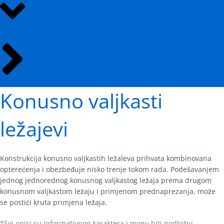
Konusno valjkasti
ležajevi
Konstrukcija konusno valjkastih ležaleva prihvata kombinovana
opterećenja i obezbeđuje nisko trenje tokom rada. Podešavanjem
jednog jednorednog konusnog valjkastog ležaja prema drugom
konusnom valjkastom ležaju i primjenom prednaprezanja, može
se postići kruta primjena ležaja.
*Svi opisi su informativnog karaktera i mogu biti podložni