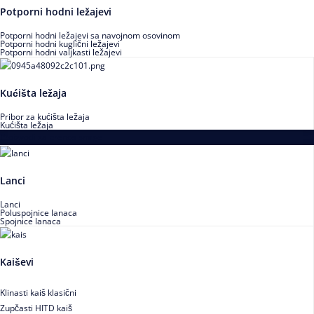
Potporni hodni ležajevi
Potporni hodni ležajevi sa navojnom osovinom
Potporni hodni kuglični ležajevi
Potporni hodni valjkasti ležajevi
Kućišta ležaja
Pribor za kućišta ležaja
Kućišta ležaja
Proizvodi za prenos snage
Lanci
Lanci
Poluspojnice lanaca
Spojnice lanaca
Kaiševi
Klinasti kaiš klasični
Zupčasti HITD kaiš