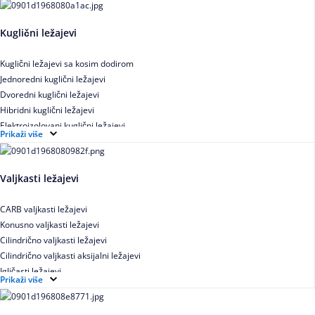
Kuglični ležajevi
Kuglični ležajevi sa kosim dodirom
Jednoredni kuglični ležajevi
Dvoredni kuglični ležajevi
Hibridni kuglični ležajevi
Elektroizolovani kuglični ležajevi
Prikaži više
Samopodesivi kuglični ležajevi
Aksijalni kuglični ležajevi
Kuglični ležajevi od nerđajućeg čelika
Valjkasti ležajevi
CARB valjkasti ležajevi
Konusno valjkasti ležajevi
Cilindrično valjkasti ležajevi
Cilindrično valjkasti aksijalni ležajevi
Igličasti ležajevi
Prikaži više
Igličasti aksijalni ležajevi
Buričasti ležajevi