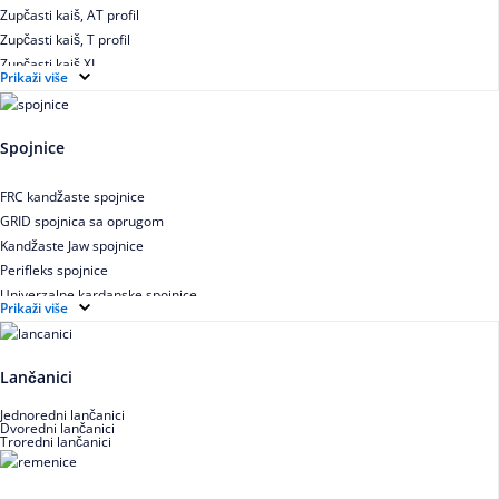
Zupčasti kaiš, AT profil
Zupčasti kaiš, T profil
Zupčasti kaiš XL
Prikaži više
Zupčasti STD kaiš
Uskoprofilno klinasto remenje
Uskoprofilno klinasto remenje spojeno
Spojnice
Uskoprofilno klinasto remenje XP extra power
Višekanalno remenje PJ,PK
FRC kandžaste spojnice
GRID spojnica sa oprugom
Kandžaste Jaw spojnice
Perifleks spojnice
Univerzalne kardanske spojnice
Prikaži više
Zupčaste spojnice
Lančanici
Jednoredni lančanici
Dvoredni lančanici
Troredni lančanici