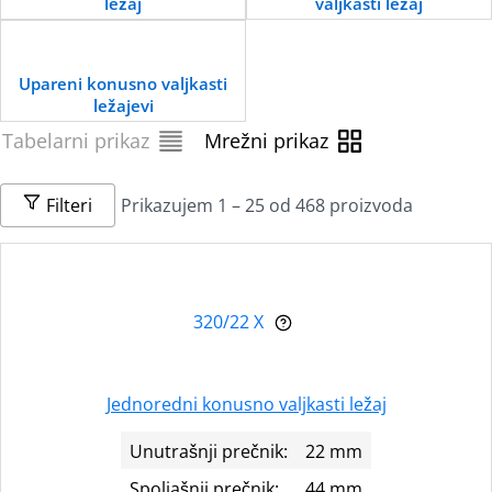
ležaj
valjkasti ležaj
Upareni konusno valjkasti
ležajevi
Tabelarni prikaz
Mrežni prikaz
Filteri
Prikazujem 1 – 25 od 468 proizvoda
320/22 X
Jednoredni konusno valjkasti ležaj
Unutrašnji prečnik:
22 mm
Spoljašnji prečnik:
44 mm