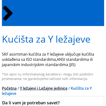
Kućišta za Y ležajeve
SKF asortiman kućišta za Y ležajeve uključuje kućišta
usklađena sa ISO standardima,ANSI standardima ili
japanskim industrijskim standardima (JIS)
*Svi opisi su informativnog karaktera i mogu biti podložni
promenama; ne garantujemo tačnost svih informacija
Početna
/
Y ležajevi i Ležajne jedinice
/ Kućišta za Y
ležajeve
Da li vam je potreban savet?