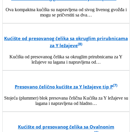
Ova kompaktna kućišta su napravljena od sivog livenog gvožđa i
mogu se pričvrstiti sa dva…
Kućište od presovanog čelika sa okruglim prirubnicama
(8)
za Y ležajeve
Kućišta od presovanog čelika sa okruglim prirubnicama za Y
ležajeve su lagana i napravljena od…
(7)
Presovano čelično kućište za Y ležajeve tip P
Stojeća (plummer) blok presovana čelična Kućišta za Y ležajeve su
lagana i napravljena od hladno…
Kućište od presovanog čelika sa Ovalnonim