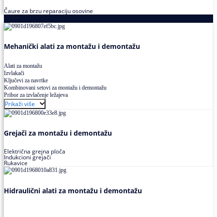
Čaure za brzu reparaciju osovine
Alati za montažu i demontažu ležajeva
Mehanički alati za montažu i demontažu
Alati za montažu
Izvlakači
Ključevi za navrtke
Kombinovani setovi za montažu i demontažu
Pribor za izvlačenje ležajeva
Prikaži više
Grejači za montažu i demontažu
Električna grejna ploča
Indukcioni grejači
Rukavice
Hidraulični alati za montažu i demontažu