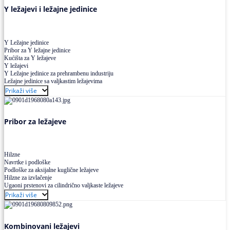
Y ležajevi i ležajne jedinice
Y Ležajne jedinice
Pribor za Y ležajne jedinice
Kućišta za Y ležajeve
Y ležajevi
Y Ležajne jedinice za prehrambenu industriju
Ležajne jedinice sa valjkastim ležajevima
Prikaži više
Pribor za ležajeve
Hilzne
Navrtke i podloške
Podloške za aksijalne kuglične ležajeve
Hilzne za izvlačenje
Ugaoni prstenovi za cilindrično valjkaste ležajeve
Prikaži više
Kombinovani ležajevi