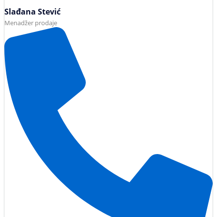
Slađana Stević
Menadžer prodaje