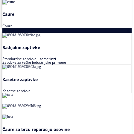
Čaure
Čaure
Zaptivke
Radijalne zaptivke
Standardne zaptivke - semerinzi
Zaptivke za teške industrijske primene
Kasetne zaptivke
Kasetne zaptivke
Čaure za brzu reparaciju osovine