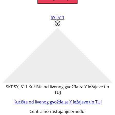
SYJ 511
SKF SYJ 511 Kućište od livenog gvožđa za Y ležajeve tip
TUJ
Kućište od livenog gvožđa za Y ležajeve tip TUJ
Centralno rastojanje između: