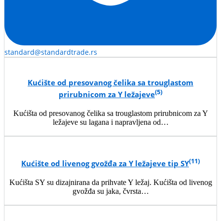
standard@standardtrade.rs
Kućište od presovanog čelika sa trouglastom
(5)
prirubnicom za Y ležajeve
Kućišta od presovanog čelika sa trouglastom prirubnicom za Y
ležajeve su lagana i napravljena od…
(11)
Kućište od livenog gvožđa za Y ležajeve tip SY
Kućišta SY su dizajnirana da prihvate Y ležaj. Kućišta od livenog
gvožđa su jaka, čvrsta…