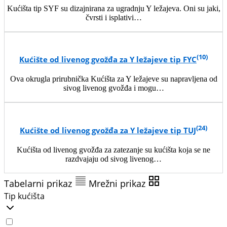
Kućišta tip SYF su dizajnirana za ugradnju Y ležajeva. Oni su jaki,
čvrsti i isplativi…
(10)
Kućište od livenog gvožđa za Y ležajeve tip FYC
Ova okrugla prirubnička Kućišta za Y ležajeve su napravljena od
sivog livenog gvožđa i mogu…
(24)
Kućište od livenog gvožđa za Y ležajeve tip TUJ
Kućišta od livenog gvožđa za zatezanje su kućišta koja se ne
razdvajaju od sivog livenog…
Tabelarni prikaz
Mrežni prikaz
Tip kućišta