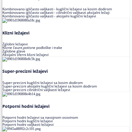
Kombinovano igličasto valjkasti - kuglični ležajevi sa kosim dodirom
Kombinovano igličasto valjkasti - cilindrični valjkasti aksijalni ležaji
Kombinovano igličasto valjkasti - aksijalni kuglični ležajevi
Klizni ležajevi
Zglobni ležajevi
Klizne čaure,potisne podloške i trake
Zglobne glave
Aksijalni sferni klizni ležajevi
Super-precizni ležajevi
Super-precizni kuglični ležajevi sa kosim dodirom
Super-precizni aksijalni kuglični ležajevi sa kosim dodirom
Super-precizni cilindrični valjkasti ležajevi
Potporni hodni ležajevi
Potporni hodni ležajevi sa navojnom osovinom
Potporni hodni kuglični ležajevi
Potporni hodni valjkasti ležajevi