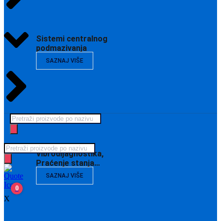
Sistemi centralnog
podmazivanja
SAZNAJ VIŠE
Products
search
Products
Vibrodijagnostika,
search
Praćenje stanja…
SAZNAJ VIŠE
0
X