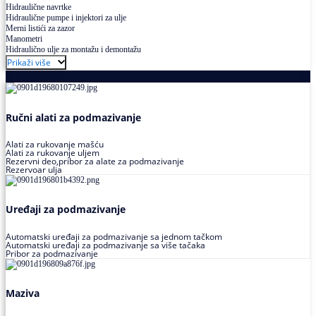
Hidraulične navrtke
Hidraulične pumpe i injektori za ulje
Merni listići za zazor
Manometri
Hidraulično ulje za montažu i demontažu
Prikaži više
Podmazivanje
Ručni alati za podmazivanje
Alati za rukovanje mašću
Alati za rukovanje uljem
Rezervni deo,pribor za alate za podmazivanje
Rezervoar ulja
Uređaji za podmazivanje
Automatski uređaji za podmazivanje sa jednom tačkom
Automatski uređaji za podmazivanje sa više tačaka
Pribor za podmazivanje
Maziva