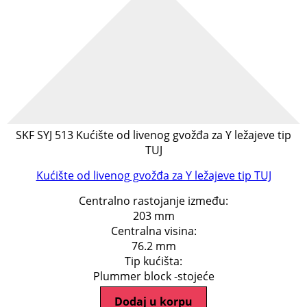
SKF SYJ 513 Kućište od livenog gvožđa za Y ležajeve tip
TUJ
Kućište od livenog gvožđa za Y ležajeve tip TUJ
Centralno rastojanje između:
203 mm
Centralna visina:
76.2 mm
Tip kućišta:
Plummer block -stojeće
Dodaj u korpu