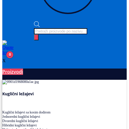
Products
search
0
X
Proizvodi
Ležajevi
Kuglični ležajevi
Kuglični ležajevi sa kosim dodirom
Jednoredni kuglični ležajevi
Dvoredni kuglični ležajevi
Hibridni kuglični ležajevi