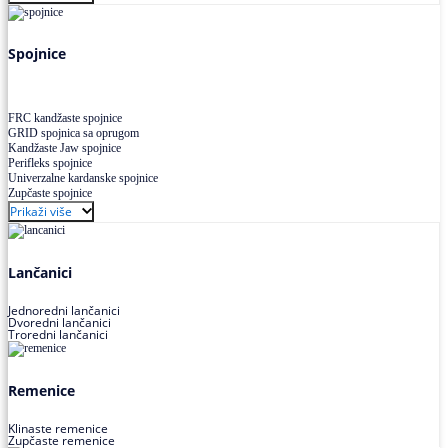
Uskoprofilno klinasto remenje XP extra power
Višekanalno remenje PJ,PK
Spojnice
FRC kandžaste spojnice
GRID spojnica sa oprugom
Kandžaste Jaw spojnice
Perifleks spojnice
Univerzalne kardanske spojnice
Zupčaste spojnice
Prikaži više
Lančanici
Jednoredni lančanici
Dvoredni lančanici
Troredni lančanici
Remenice
Klinaste remenice
Zupčaste remenice