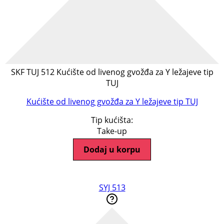
SKF TUJ 512 Kućište od livenog gvožđa za Y ležajeve tip
TUJ
Kućište od livenog gvožđa za Y ležajeve tip TUJ
Tip kućišta:
Take-up
Dodaj u korpu
SYJ 513