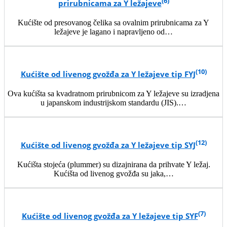
(6)
prirubnicama za Y ležajeve
Kućište od presovanog čelika sa ovalnim prirubnicama za Y
ležajeve je lagano i napravljeno od…
(10)
Kućište od livenog gvožđa za Y ležajeve tip FYJ
Ova kućišta sa kvadratnom prirubnicom za Y ležajeve su izradjena
u japanskom industrijskom standardu (JIS).…
(12)
Kućište od livenog gvožđa za Y ležajeve tip SYJ
Kućišta stojeća (plummer) su dizajnirana da prihvate Y ležaj.
Kućišta od livenog gvožđa su jaka,…
(7)
Kućište od livenog gvožđa za Y ležajeve tip SYF