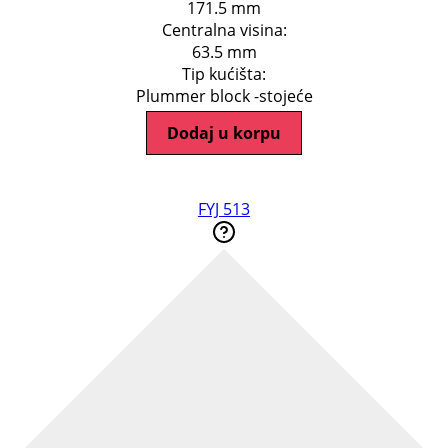
171.5 mm
Centralna visina:
63.5 mm
Tip kućišta:
Plummer block -stojeće
Dodaj u korpu
FYJ 513