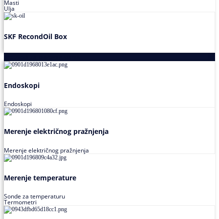
Masti
Ulja
SKF RecondOil Box
Proizvodi za praćenje stanja
Endoskopi
Endoskopi
Merenje električnog pražnjenja
Merenje električnog pražnjenja
Merenje temperature
Sonde za temperaturu
Termometri