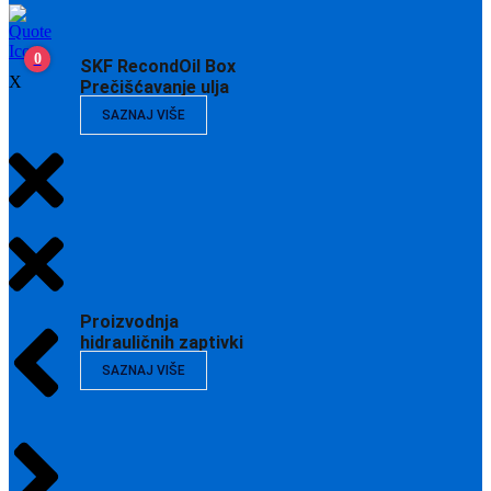
0
SKF RecondOil Box
X
Prečišćavanje ulja
SAZNAJ VIŠE
Proizvodnja
hidrauličnih zaptivki
SAZNAJ VIŠE