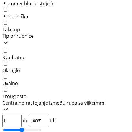
Plummer block -stojeće
Prirubničko
Take-up
Tip prirubnice
Kvadratno
Okruglo
Ovalno
Trouglasto
Centralno rastojanje između rupa za vijke
(mm)
do
Idi