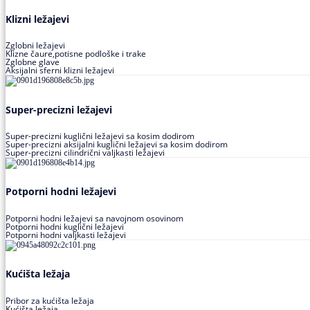
Klizni ležajevi
Zglobni ležajevi
Klizne čaure,potisne podloške i trake
Zglobne glave
Aksijalni sferni klizni ležajevi
Super-precizni ležajevi
Super-precizni kuglični ležajevi sa kosim dodirom
Super-precizni aksijalni kuglični ležajevi sa kosim dodirom
Super-precizni cilindrični valjkasti ležajevi
Potporni hodni ležajevi
Potporni hodni ležajevi sa navojnom osovinom
Potporni hodni kuglični ležajevi
Potporni hodni valjkasti ležajevi
Kućišta ležaja
Pribor za kućišta ležaja
Kućišta ležaja