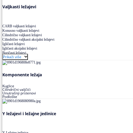
Valjkasti ležajevi
CARB valjkasti ležajevi
Konusno valjkasti ležajevi
Cilindrično valjkasti ležajevi
Cilindrično valjkasti aksijalni ležajevi
Igličasti ležajevi
Igličasti aksijalni ležajevi
Buričasti ležajevi
Prikaži više
Buričasti zaptiveni ležajevi
Buričasti aksijalni ležajevi
Komponente ležaja
Kuglice
Cilindrični valjčići
Unutrašnji prstenovi
Podloške
Y ležajevi i ležajne jedinice
Y Ležajne jedinice