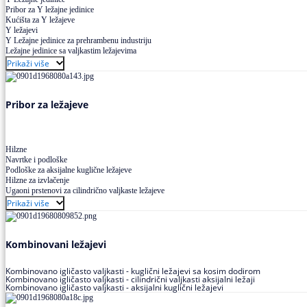
Pribor za Y ležajne jedinice
Kućišta za Y ležajeve
Y ležajevi
Y Ležajne jedinice za prehrambenu industriju
Ležajne jedinice sa valjkastim ležajevima
Prikaži više
Pribor za ležajeve
Hilzne
Navrtke i podloške
Podloške za aksijalne kuglične ležajeve
Hilzne za izvlačenje
Ugaoni prstenovi za cilindrično valjkaste ležajeve
Prikaži više
Kombinovani ležajevi
Kombinovano igličasto valjkasti - kuglični ležajevi sa kosim dodirom
Kombinovano igličasto valjkasti - cilindrični valjkasti aksijalni ležaji
Kombinovano igličasto valjkasti - aksijalni kuglični ležajevi