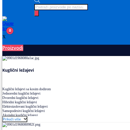
Products
search
0
X
Proizvodi
Ležajevi
Kuglični ležajevi
Kuglični ležajevi sa kosim dodirom
Jednoredni kuglični ležajevi
Dvoredni kuglični ležajevi
Hibridni kuglični ležajevi
Elektroizolovani kuglični ležajevi
Samopodesivi kuglični ležajevi
Aksijalni kuglični ležajevi
Prikaži više
Kuglični ležajevi od nerđajućeg čelika