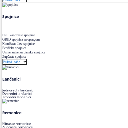
Uskoprofilno klinasto remenje XP extra power
Višekanalno remenje PJ,PK
Spojnice
FRC kandžaste spojnice
GRID spojnica sa oprugom
Kandžaste Jaw spojnice
Perifleks spojnice
Univerzalne kardanske spojnice
Zupčaste spojnice
Prikaži više
Lančanici
Jednoredni lančanici
Dvoredni lančanici
Troredni lančanici
Remenice
Klinaste remenice
Zupčaste remenice