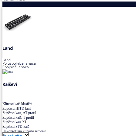
Proizvodi za prenos snage
Lanci
Lanci
Poluspojnice lanaca
Spojnice lanaca
Kaiševi
Klinasti kaiš klasični
Zupčasti HITD kaiš
Zupčasti kaiš, AT profil
Zupčasti kaiš, T profil
Zupčasti kaiš XL
Zupčasti STD kaiš
Uskoprofilno klinasto remenje
Prikaži više
Uskoprofilno klinasto remenje spojeno