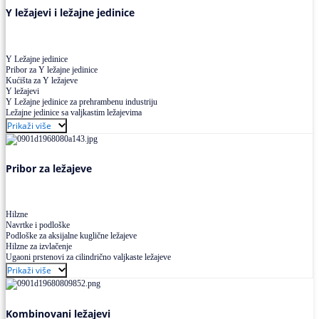
Y ležajevi i ležajne jedinice
Y Ležajne jedinice
Pribor za Y ležajne jedinice
Kućišta za Y ležajeve
Y ležajevi
Y Ležajne jedinice za prehrambenu industriju
Ležajne jedinice sa valjkastim ležajevima
Prikaži više
Pribor za ležajeve
Hilzne
Navrtke i podloške
Podloške za aksijalne kuglične ležajeve
Hilzne za izvlačenje
Ugaoni prstenovi za cilindrično valjkaste ležajeve
Prikaži više
Kombinovani ležajevi