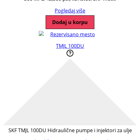
Pogledaj više
Dodaj u korpu
TMJL 100DU
SKF TMJL 100DU Hidraulične pumpe i injektori za ulje