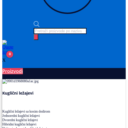
Products
search
0
X
Proizvodi
Ležajevi
Kuglični ležajevi
Kuglični ležajevi sa kosim dodirom
Jednoredni kuglični ležajevi
Dvoredni kuglični ležajevi
Hibridni kuglični ležajevi