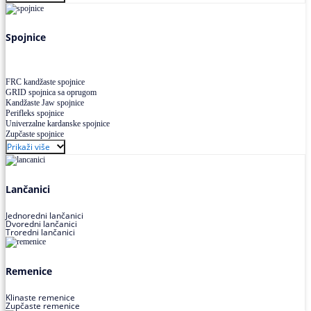
Uskoprofilno klinasto remenje XP extra power
Višekanalno remenje PJ,PK
Spojnice
FRC kandžaste spojnice
GRID spojnica sa oprugom
Kandžaste Jaw spojnice
Perifleks spojnice
Univerzalne kardanske spojnice
Zupčaste spojnice
Prikaži više
Lančanici
Jednoredni lančanici
Dvoredni lančanici
Troredni lančanici
Remenice
Klinaste remenice
Zupčaste remenice