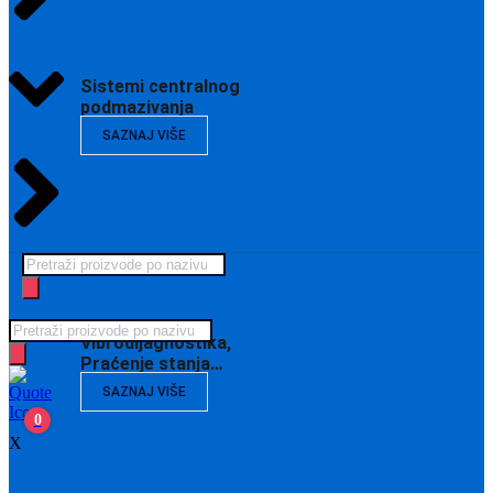
Sistemi centralnog
podmazivanja
SAZNAJ VIŠE
Products
search
Products
Vibrodijagnostika,
search
Praćenje stanja…
SAZNAJ VIŠE
0
X