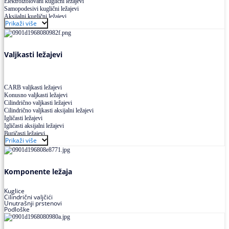
Elektroizolovani kuglični ležajevi
Samopodesivi kuglični ležajevi
Aksijalni kuglični ležajevi
Prikaži više
Kuglični ležajevi od nerđajućeg čelika
Valjkasti ležajevi
CARB valjkasti ležajevi
Konusno valjkasti ležajevi
Cilindrično valjkasti ležajevi
Cilindrično valjkasti aksijalni ležajevi
Igličasti ležajevi
Igličasti aksijalni ležajevi
Buričasti ležajevi
Prikaži više
Buričasti zaptiveni ležajevi
Buričasti aksijalni ležajevi
Komponente ležaja
Kuglice
Cilindrični valjčići
Unutrašnji prstenovi
Podloške