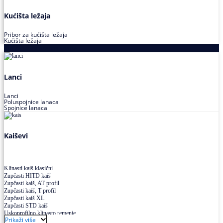
Kućišta ležaja
Pribor za kućišta ležaja
Kućišta ležaja
Proizvodi za prenos snage
Lanci
Lanci
Poluspojnice lanaca
Spojnice lanaca
Kaiševi
Klinasti kaiš klasični
Zupčasti HITD kaiš
Zupčasti kaiš, AT profil
Zupčasti kaiš, T profil
Zupčasti kaiš XL
Zupčasti STD kaiš
Uskoprofilno klinasto remenje
Prikaži više
Uskoprofilno klinasto remenje spojeno