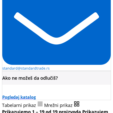
standard@standardtrade.rs
Ako ne možeš da odlučiš?
Pogledaj katalog
Tabelarni prikaz
Mrežni prikaz
Prikazujemo 1 – 19 od 19 proizvoda
Prikazujem