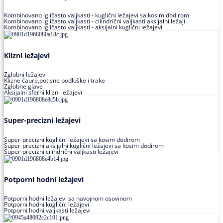
Kombinovano igličasto valjkasti - kuglični ležajevi sa kosim dodirom
Kombinovano igličasto valjkasti - cilindrični valjkasti aksijalni ležaji
Kombinovano igličasto valjkasti - aksijalni kuglični ležajevi
Klizni ležajevi
Zglobni ležajevi
Klizne čaure,potisne podloške i trake
Zglobne glave
Aksijalni sferni klizni ležajevi
Super-precizni ležajevi
Super-precizni kuglični ležajevi sa kosim dodirom
Super-precizni aksijalni kuglični ležajevi sa kosim dodirom
Super-precizni cilindrični valjkasti ležajevi
Potporni hodni ležajevi
Potporni hodni ležajevi sa navojnom osovinom
Potporni hodni kuglični ležajevi
Potporni hodni valjkasti ležajevi