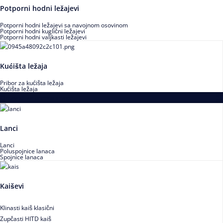
Potporni hodni ležajevi
Potporni hodni ležajevi sa navojnom osovinom
Potporni hodni kuglični ležajevi
Potporni hodni valjkasti ležajevi
Kućišta ležaja
Pribor za kućišta ležaja
Kućišta ležaja
Proizvodi za prenos snage
Lanci
Lanci
Poluspojnice lanaca
Spojnice lanaca
Kaiševi
Klinasti kaiš klasični
Zupčasti HITD kaiš