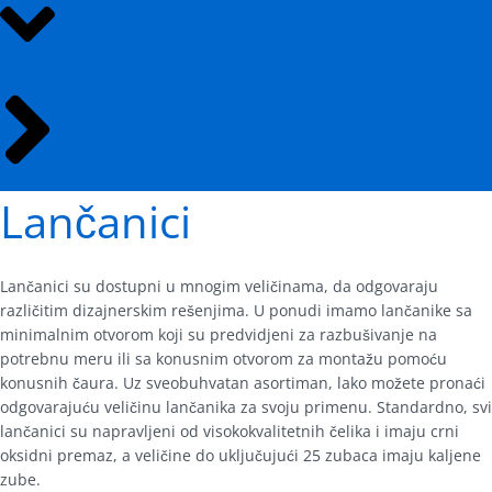
Lančanici
Lančanici su dostupni u mnogim veličinama, da odgovaraju
različitim dizajnerskim rešenjima. U ponudi imamo lančanike sa
minimalnim otvorom koji su predvidjeni za razbušivanje na
potrebnu meru ili sa konusnim otvorom za montažu pomoću
konusnih čaura. Uz sveobuhvatan asortiman, lako možete pronaći
odgovarajuću veličinu lančanika za svoju primenu. Standardno, svi
lančanici su napravljeni od visokokvalitetnih čelika i imaju crni
oksidni premaz, a veličine do uključujući 25 zubaca imaju kaljene
zube.