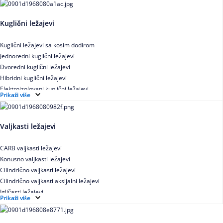
Kuglični ležajevi
Kuglični ležajevi sa kosim dodirom
Jednoredni kuglični ležajevi
Dvoredni kuglični ležajevi
Hibridni kuglični ležajevi
Elektroizolovani kuglični ležajevi
Prikaži više
Samopodesivi kuglični ležajevi
Aksijalni kuglični ležajevi
Kuglični ležajevi od nerđajućeg čelika
Valjkasti ležajevi
CARB valjkasti ležajevi
Konusno valjkasti ležajevi
Cilindrično valjkasti ležajevi
Cilindrično valjkasti aksijalni ležajevi
Igličasti ležajevi
Prikaži više
Igličasti aksijalni ležajevi
Buričasti ležajevi