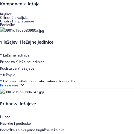
Buričasti zaptiveni ležajevi
Komponente ležaja
Buričasti aksijalni ležajevi
Kuglice
Cilindrični valjčići
Unutrašnji prstenovi
Podloške
Y ležajevi i ležajne jedinice
Y Ležajne jedinice
Pribor za Y ležajne jedinice
Kućišta za Y ležajeve
Y ležajevi
Y Ležajne jedinice za prehrambenu industriju
Prikaži više
Ležajne jedinice sa valjkastim ležajevima
Pribor za ležajeve
Hilzne
Navrtke i podloške
Podloške za aksijalne kuglične ležajeve