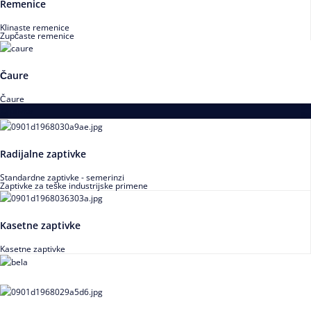
Remenice
Klinaste remenice
Zupčaste remenice
Čaure
Čaure
Zaptivke
Radijalne zaptivke
Standardne zaptivke - semerinzi
Zaptivke za teške industrijske primene
Kasetne zaptivke
Kasetne zaptivke