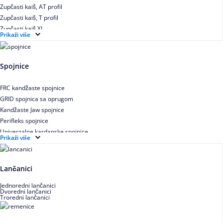
Zupčasti kaiš, AT profil
Zupčasti kaiš, T profil
Zupčasti kaiš XL
Prikaži više
Zupčasti STD kaiš
Uskoprofilno klinasto remenje
Uskoprofilno klinasto remenje spojeno
Spojnice
Uskoprofilno klinasto remenje XP extra power
Višekanalno remenje PJ,PK
FRC kandžaste spojnice
GRID spojnica sa oprugom
Kandžaste Jaw spojnice
Perifleks spojnice
Univerzalne kardanske spojnice
Prikaži više
Zupčaste spojnice
Lančanici
Jednoredni lančanici
Dvoredni lančanici
Troredni lančanici