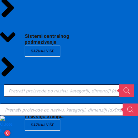
Sistemi centralnog
podmazivanja
SAZNAJ VIŠE
Products
search
Products
search
Vibrodijagnostika,
Praćenje stanja…
SAZNAJ VIŠE
0