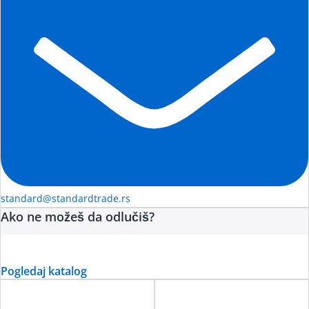
standard@standardtrade.rs
Ako ne možeš da odlučiš?
Pogledaj katalog