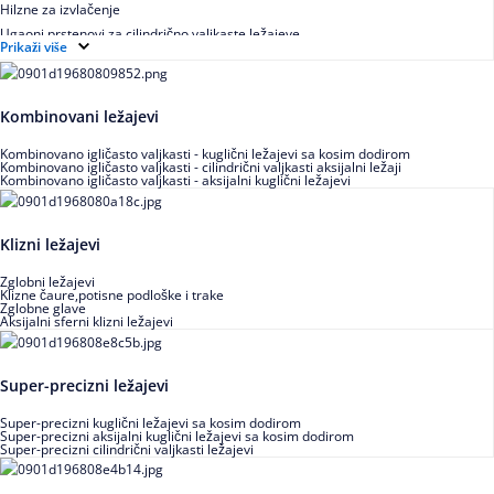
Hilzne za izvlačenje
Ugaoni prstenovi za cilindrično valjkaste ležajeve
Prikaži više
Kombinovani ležajevi
Kombinovano igličasto valjkasti - kuglični ležajevi sa kosim dodirom
Kombinovano igličasto valjkasti - cilindrični valjkasti aksijalni ležaji
Kombinovano igličasto valjkasti - aksijalni kuglični ležajevi
Klizni ležajevi
Zglobni ležajevi
Klizne čaure,potisne podloške i trake
Zglobne glave
Aksijalni sferni klizni ležajevi
Super-precizni ležajevi
Super-precizni kuglični ležajevi sa kosim dodirom
Super-precizni aksijalni kuglični ležajevi sa kosim dodirom
Super-precizni cilindrični valjkasti ležajevi