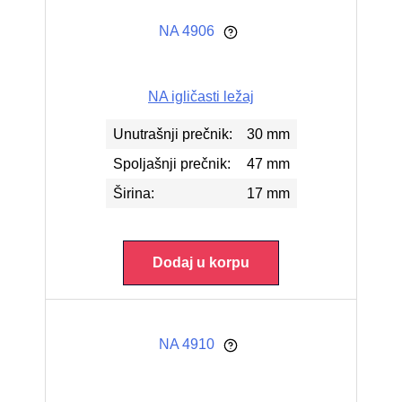
NA 4906
NA igličasti ležaj
Unutrašnji prečnik:
30 mm
Spoljašnji prečnik:
47 mm
Širina:
17 mm
Dodaj u korpu
NA 4910