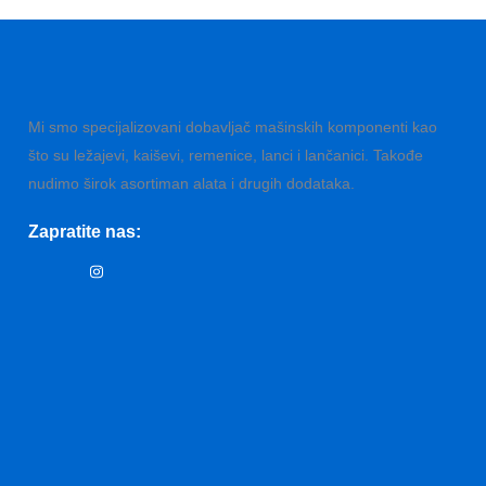
Mi smo specijalizovani dobavljač mašinskih komponenti kao
što su ležajevi, kaiševi, remenice, lanci i lančanici. Takođe
nudimo širok asortiman alata i drugih dodataka.
Zapratite nas: