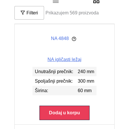
Filteri
Prikazujem 569 proizvoda
NA 4848
NA igličasti ležaj
Unutrašnji prečnik:
240 mm
Spoljašnji prečnik:
300 mm
Širina:
60 mm
Dodaj u korpu