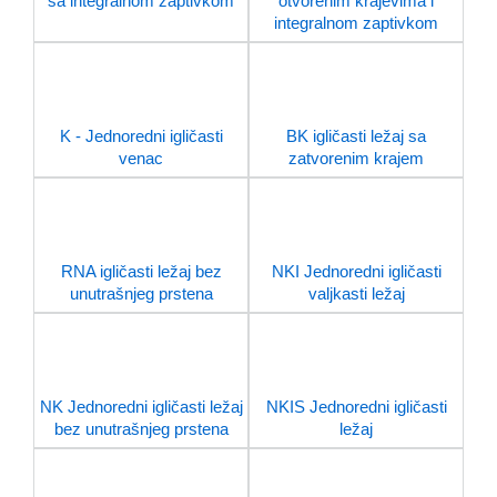
sa integralnom zaptivkom
otvorenim krajevima i
integralnom zaptivkom
K - Jednoredni igličasti
BK igličasti ležaj sa
venac
zatvorenim krajem
RNA igličasti ležaj bez
NKI Jednoredni igličasti
unutrašnjeg prstena
valjkasti ležaj
NK Jednoredni igličasti ležaj
NKIS Jednoredni igličasti
bez unutrašnjeg prstena
ležaj