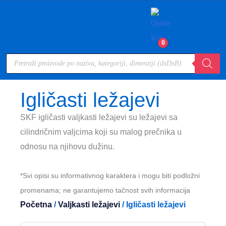
0
Igličasti ležajevi
SKF igličasti valjkasti ležajevi su ležajevi sa
cilindričnim valjcima koji su malog prečnika u
odnosu na njihovu dužinu.
*Svi opisi su informativnog karaktera i mogu biti podložni
promenama; ne garantujemo tačnost svih informacija
Početna
/
Valjkasti ležajevi
/ Igličasti ležajevi