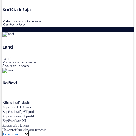
Kućišta ležaja
Pribor za kućišta ležaja
Kućišta ležaja
Proizvodi za prenos snage
Lanci
Lanci
Poluspojnice lanaca
Spojnice lanaca
Kaiševi
Klinasti kaiš klasični
Zupčasti HITD kaiš
Zupčasti kaiš, AT profil
Zupčasti kaiš, T profil
Zupčasti kaiš XL
Zupčasti STD kaiš
Uskoprofilno klinasto remenje
Prikaži više
Uskoprofilno klinasto remenje spojeno