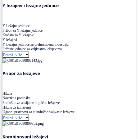
Y ležajevi i ležajne jedinice
Y Ležajne jedinice
Pribor za Y ležajne jedinice
Kućišta za Y ležajeve
Y ležajevi
Y Ležajne jedinice za prehrambenu industriju
Ležajne jedinice sa valjkastim ležajevima
Prikaži više
Pribor za ležajeve
Hilzne
Navrtke i podloške
Podloške za aksijalne kuglične ležajeve
Hilzne za izvlačenje
Ugaoni prstenovi za cilindrično valjkaste ležajeve
Prikaži više
Kombinovani ležajevi