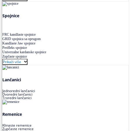
Uskoprofilno klinasto remenje XP extra power
Višekanalno remenje PJ,PK
Spojnice
FRC kandžaste spojnice
GRID spojnica sa oprugom
Kandžaste Jaw spojnice
Perifleks spojnice
Univerzalne kardanske spojnice
Zupčaste spojnice
Prikaži više
Lančanici
Jednoredni lančanici
Dvoredni lančanici
Troredni lančanici
Remenice
Klinaste remenice
Zupčaste remenice