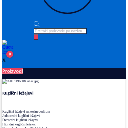
Products
search
0
X
Proizvodi
Ležajevi
Kuglični ležajevi
Kuglični ležajevi sa kosim dodirom
Jednoredni kuglični ležajevi
Dvoredni kuglični ležajevi
Hibridni kuglični ležajevi