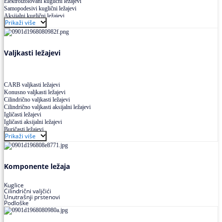
Elektroizolovani kuglični ležajevi
Samopodesivi kuglični ležajevi
Aksijalni kuglični ležajevi
Prikaži više
Kuglični ležajevi od nerđajućeg čelika
Valjkasti ležajevi
CARB valjkasti ležajevi
Konusno valjkasti ležajevi
Cilindrično valjkasti ležajevi
Cilindrično valjkasti aksijalni ležajevi
Igličasti ležajevi
Igličasti aksijalni ležajevi
Buričasti ležajevi
Prikaži više
Buričasti zaptiveni ležajevi
Buričasti aksijalni ležajevi
Komponente ležaja
Kuglice
Cilindrični valjčići
Unutrašnji prstenovi
Podloške