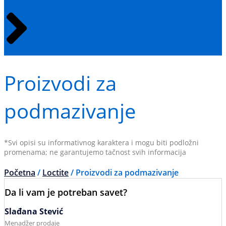
Proizvodi za
podmazivanje
*Svi opisi su informativnog karaktera i mogu biti podložni
promenama; ne garantujemo tačnost svih informacija
Početna
/
Loctite
/ Proizvodi za podmazivanje
Da li vam je potreban savet?
Slađana Stević
Menadžer prodaje