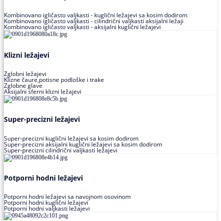
Kombinovano igličasto valjkasti - kuglični ležajevi sa kosim dodirom
Kombinovano igličasto valjkasti - cilindrični valjkasti aksijalni ležaji
Kombinovano igličasto valjkasti - aksijalni kuglični ležajevi
Klizni ležajevi
Zglobni ležajevi
Klizne čaure,potisne podloške i trake
Zglobne glave
Aksijalni sferni klizni ležajevi
Super-precizni ležajevi
Super-precizni kuglični ležajevi sa kosim dodirom
Super-precizni aksijalni kuglični ležajevi sa kosim dodirom
Super-precizni cilindrični valjkasti ležajevi
Potporni hodni ležajevi
Potporni hodni ležajevi sa navojnom osovinom
Potporni hodni kuglični ležajevi
Potporni hodni valjkasti ležajevi