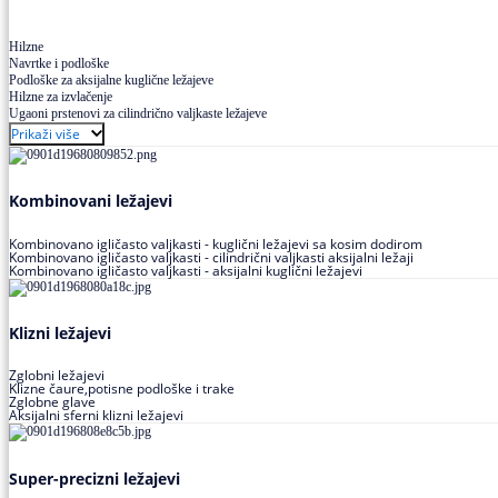
Hilzne
Navrtke i podloške
Podloške za aksijalne kuglične ležajeve
Hilzne za izvlačenje
Ugaoni prstenovi za cilindrično valjkaste ležajeve
Prikaži više
Kombinovani ležajevi
Kombinovano igličasto valjkasti - kuglični ležajevi sa kosim dodirom
Kombinovano igličasto valjkasti - cilindrični valjkasti aksijalni ležaji
Kombinovano igličasto valjkasti - aksijalni kuglični ležajevi
Klizni ležajevi
Zglobni ležajevi
Klizne čaure,potisne podloške i trake
Zglobne glave
Aksijalni sferni klizni ležajevi
Super-precizni ležajevi