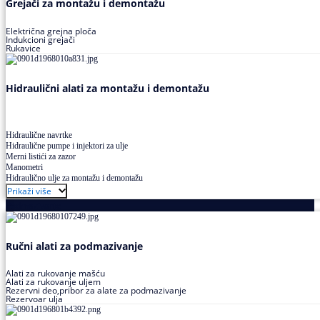
Grejači za montažu i demontažu
Električna grejna ploča
Indukcioni grejači
Rukavice
Hidraulični alati za montažu i demontažu
Hidraulične navrtke
Hidraulične pumpe i injektori za ulje
Merni listići za zazor
Manometri
Hidraulično ulje za montažu i demontažu
Prikaži više
Podmazivanje
Ručni alati za podmazivanje
Alati za rukovanje mašću
Alati za rukovanje uljem
Rezervni deo,pribor za alate za podmazivanje
Rezervoar ulja