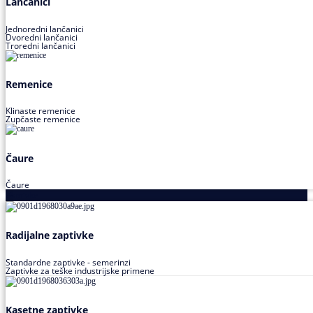
Lančanici
Jednoredni lančanici
Dvoredni lančanici
Troredni lančanici
Remenice
Klinaste remenice
Zupčaste remenice
Čaure
Čaure
Zaptivke
Radijalne zaptivke
Standardne zaptivke - semerinzi
Zaptivke za teške industrijske primene
Kasetne zaptivke