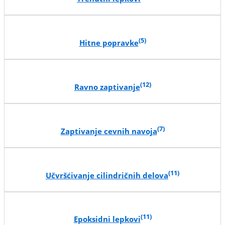
(5)
Hitne popravke
(12)
Ravno zaptivanje
(7)
Zaptivanje cevnih navoja
(11)
Učvršćivanje cilindričnih delova
(11)
Epoksidni lepkovi