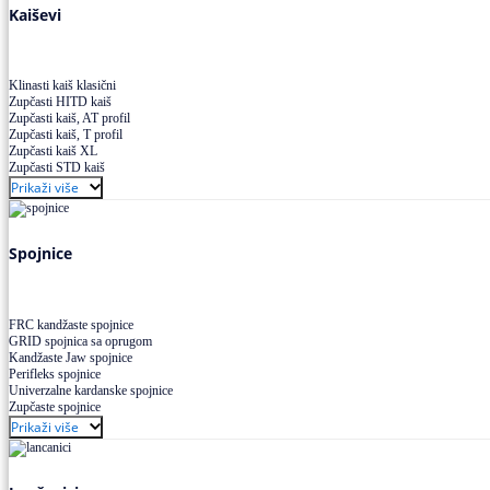
Kaiševi
Klinasti kaiš klasični
Zupčasti HITD kaiš
Zupčasti kaiš, AT profil
Zupčasti kaiš, T profil
Zupčasti kaiš XL
Zupčasti STD kaiš
Uskoprofilno klinasto remenje
Prikaži više
Uskoprofilno klinasto remenje spojeno
Uskoprofilno klinasto remenje XP extra power
Višekanalno remenje PJ,PK
Spojnice
FRC kandžaste spojnice
GRID spojnica sa oprugom
Kandžaste Jaw spojnice
Perifleks spojnice
Univerzalne kardanske spojnice
Zupčaste spojnice
Prikaži više