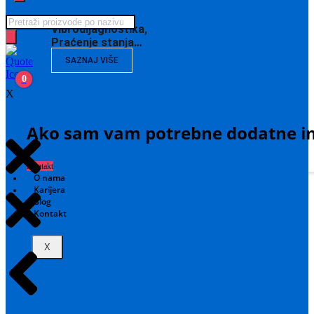
Products
Vibrodijagnostika,
search
Praćenje stanja…
SAZNAJ VIŠE
0
X
Ako sam vam potrebne dodatne in
Kontakt
O nama
Karijera
Blog
Kontakt
X