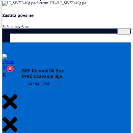
Zaštita povšine
Zaštita površine
Usluge
0
SKF RecondOil Box
X
Prečišćavanje ulja
SAZNAJ VIŠE