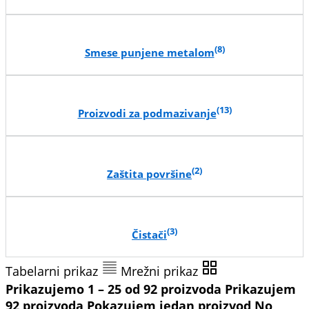
(8)
Smese punjene metalom
(13)
Proizvodi za podmazivanje
(2)
Zaštita površine
(3)
Čistači
Tabelarni prikaz
Mrežni prikaz
Prikazujemo 1 – 25 od 92 proizvoda
Prikazujem
92 proizvoda
Pokazujem jedan proizvod
No