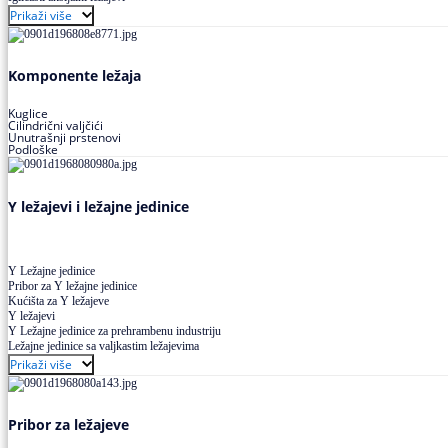
Buričasti ležajevi
Prikaži više
Buričasti zaptiveni ležajevi
Buričasti aksijalni ležajevi
Komponente ležaja
Kuglice
Cilindrični valjčići
Unutrašnji prstenovi
Podloške
Y ležajevi i ležajne jedinice
Y Ležajne jedinice
Pribor za Y ležajne jedinice
Kućišta za Y ležajeve
Y ležajevi
Y Ležajne jedinice za prehrambenu industriju
Ležajne jedinice sa valjkastim ležajevima
Prikaži više
Pribor za ležajeve