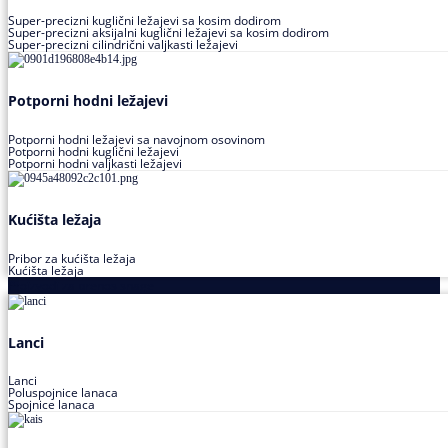
Super-precizni kuglični ležajevi sa kosim dodirom
Super-precizni aksijalni kuglični ležajevi sa kosim dodirom
Super-precizni cilindrični valjkasti ležajevi
Potporni hodni ležajevi
Potporni hodni ležajevi sa navojnom osovinom
Potporni hodni kuglični ležajevi
Potporni hodni valjkasti ležajevi
Kućišta ležaja
Pribor za kućišta ležaja
Kućišta ležaja
Proizvodi za prenos snage
Lanci
Lanci
Poluspojnice lanaca
Spojnice lanaca