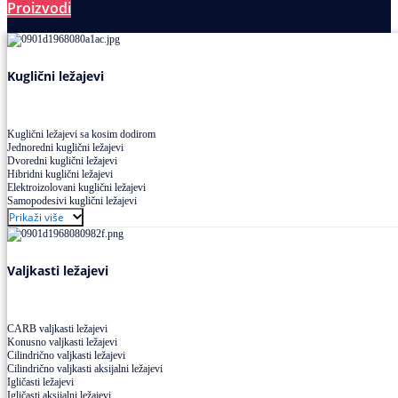
Proizvodi
Ležajevi
Kuglični ležajevi
Kuglični ležajevi sa kosim dodirom
Jednoredni kuglični ležajevi
Dvoredni kuglični ležajevi
Hibridni kuglični ležajevi
Elektroizolovani kuglični ležajevi
Samopodesivi kuglični ležajevi
Aksijalni kuglični ležajevi
Prikaži više
Kuglični ležajevi od nerđajućeg čelika
Valjkasti ležajevi
CARB valjkasti ležajevi
Konusno valjkasti ležajevi
Cilindrično valjkasti ležajevi
Cilindrično valjkasti aksijalni ležajevi
Igličasti ležajevi
Igličasti aksijalni ležajevi