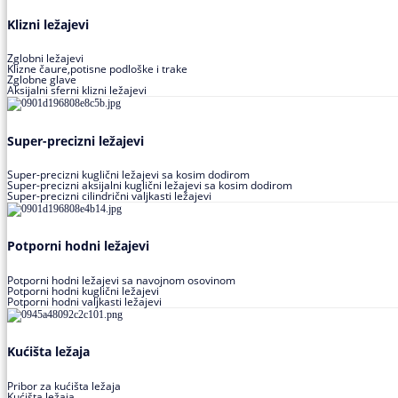
Klizni ležajevi
Zglobni ležajevi
Klizne čaure,potisne podloške i trake
Zglobne glave
Aksijalni sferni klizni ležajevi
Super-precizni ležajevi
Super-precizni kuglični ležajevi sa kosim dodirom
Super-precizni aksijalni kuglični ležajevi sa kosim dodirom
Super-precizni cilindrični valjkasti ležajevi
Potporni hodni ležajevi
Potporni hodni ležajevi sa navojnom osovinom
Potporni hodni kuglični ležajevi
Potporni hodni valjkasti ležajevi
Kućišta ležaja
Pribor za kućišta ležaja
Kućišta ležaja