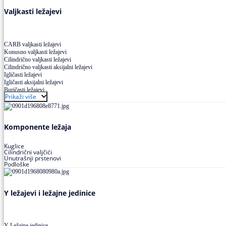
Valjkasti ležajevi
CARB valjkasti ležajevi
Konusno valjkasti ležajevi
Cilindrično valjkasti ležajevi
Cilindrično valjkasti aksijalni ležajevi
Igličasti ležajevi
Igličasti aksijalni ležajevi
Buričasti ležajevi
Prikaži više
Buričasti zaptiveni ležajevi
Buričasti aksijalni ležajevi
Komponente ležaja
Kuglice
Cilindrični valjčići
Unutrašnji prstenovi
Podloške
Y ležajevi i ležajne jedinice
Y Ležajne jedinice