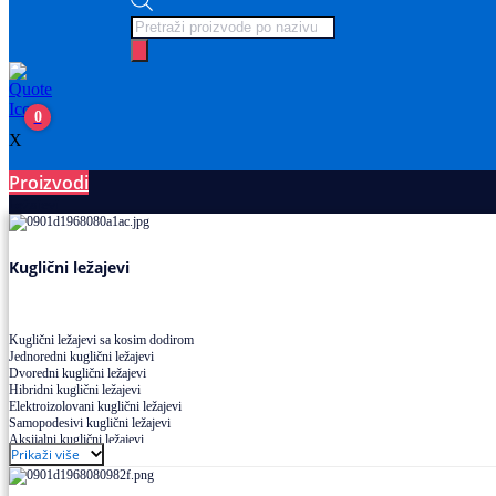
Products
search
0
X
Proizvodi
Ležajevi
Kuglični ležajevi
Kuglični ležajevi sa kosim dodirom
Jednoredni kuglični ležajevi
Dvoredni kuglični ležajevi
Hibridni kuglični ležajevi
Elektroizolovani kuglični ležajevi
Samopodesivi kuglični ležajevi
Aksijalni kuglični ležajevi
Prikaži više
Kuglični ležajevi od nerđajućeg čelika