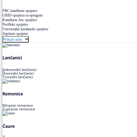
FRC kandžaste spojnice
GRID spojnica sa oprugom
Kandžaste Jaw spojnice
Perifleks spojnice
Univerzalne kardanske spojnice
Zupčaste spojnice
Prikaži više
Lančanici
Jednoredni lančanici
Dvoredni lančanici
Troredni lančanici
Remenice
Klinaste remenice
Zupčaste remenice
Čaure