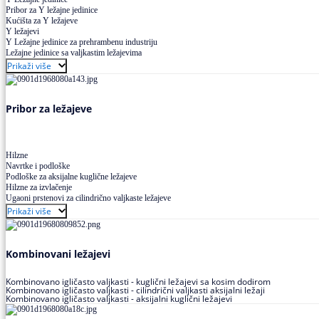
Pribor za Y ležajne jedinice
Kućišta za Y ležajeve
Y ležajevi
Y Ležajne jedinice za prehrambenu industriju
Ležajne jedinice sa valjkastim ležajevima
Prikaži više
Pribor za ležajeve
Hilzne
Navrtke i podloške
Podloške za aksijalne kuglične ležajeve
Hilzne za izvlačenje
Ugaoni prstenovi za cilindrično valjkaste ležajeve
Prikaži više
Kombinovani ležajevi
Kombinovano igličasto valjkasti - kuglični ležajevi sa kosim dodirom
Kombinovano igličasto valjkasti - cilindrični valjkasti aksijalni ležaji
Kombinovano igličasto valjkasti - aksijalni kuglični ležajevi