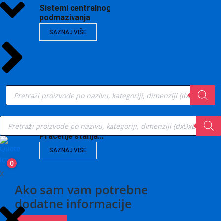
Sistemi centralnog
podmazivanja
SAZNAJ VIŠE
Products
search
Products
search
Vibrodijagnostika,
Praćenje stanja…
SAZNAJ VIŠE
0
X
Ako sam vam potrebne
dodatne informacije