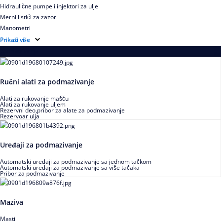
Hidraulične pumpe i injektori za ulje
Merni listići za zazor
Manometri
Hidraulično ulje za montažu i demontažu
Prikaži više
Podmazivanje
Ručni alati za podmazivanje
Alati za rukovanje mašću
Alati za rukovanje uljem
Rezervni deo,pribor za alate za podmazivanje
Rezervoar ulja
Uređaji za podmazivanje
Automatski uređaji za podmazivanje sa jednom tačkom
Automatski uređaji za podmazivanje sa više tačaka
Pribor za podmazivanje
Maziva
Masti