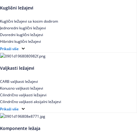
Kuglični ležajevi
Kuglični ležajevi sa kosim dodirom
Jednoredni kuglični ležajevi
Dvoredni kuglični ležajevi
Hibridni kuglični ležajevi
Elektroizolovani kuglični ležajevi
Prikaži više
Samopodesivi kuglični ležajevi
Aksijalni kuglični ležajevi
Valjkasti ležajevi
Kuglični ležajevi od nerđajućeg čelika
CARB valjkasti ležajevi
Konusno valjkasti ležajevi
Cilindrično valjkasti ležajevi
Cilindrično valjkasti aksijalni ležajevi
Igličasti ležajevi
Prikaži više
Igličasti aksijalni ležajevi
Buričasti ležajevi
Komponente ležaja
Buričasti zaptiveni ležajevi
Buričasti aksijalni ležajevi