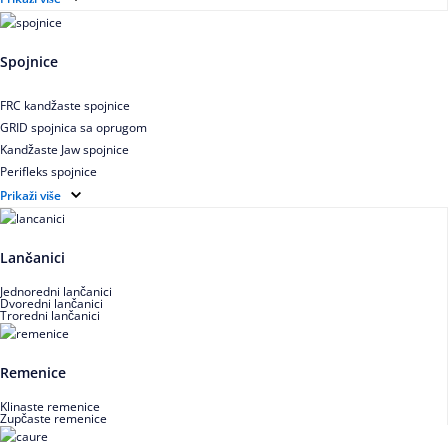
Zupčasti STD kaiš
Uskoprofilno klinasto remenje
Spojnice
Uskoprofilno klinasto remenje spojeno
Uskoprofilno klinasto remenje XP extra power
FRC kandžaste spojnice
Višekanalno remenje PJ,PK
GRID spojnica sa oprugom
Kandžaste Jaw spojnice
Perifleks spojnice
Univerzalne kardanske spojnice
Prikaži više
Zupčaste spojnice
Lančanici
Jednoredni lančanici
Dvoredni lančanici
Troredni lančanici
Remenice
Klinaste remenice
Zupčaste remenice