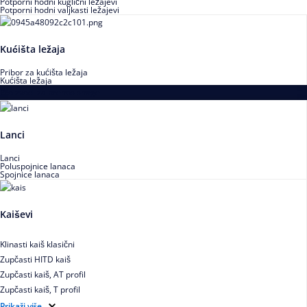
Potporni hodni kuglični ležajevi
Potporni hodni valjkasti ležajevi
Kućišta ležaja
Pribor za kućišta ležaja
Kućišta ležaja
Proizvodi za prenos snage
Lanci
Lanci
Poluspojnice lanaca
Spojnice lanaca
Kaiševi
Klinasti kaiš klasični
Zupčasti HITD kaiš
Zupčasti kaiš, AT profil
Zupčasti kaiš, T profil
Zupčasti kaiš XL
Prikaži više