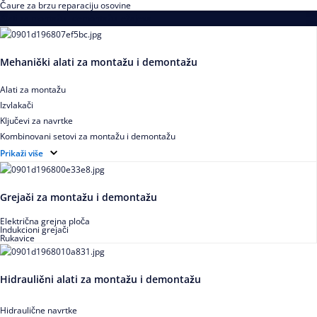
Čaure za brzu reparaciju osovine
Alati za montažu i demontažu ležajeva
Mehanički alati za montažu i demontažu
Alati za montažu
Izvlakači
Ključevi za navrtke
Kombinovani setovi za montažu i demontažu
Pribor za izvlačenje ležajeva
Prikaži više
Grejači za montažu i demontažu
Električna grejna ploča
Indukcioni grejači
Rukavice
Hidraulični alati za montažu i demontažu
Hidraulične navrtke