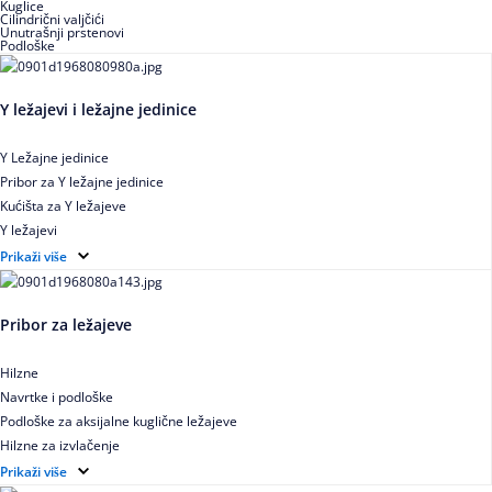
Kuglice
Cilindrični valjčići
Unutrašnji prstenovi
Podloške
Y ležajevi i ležajne jedinice
Y Ležajne jedinice
Pribor za Y ležajne jedinice
Kućišta za Y ležajeve
Y ležajevi
Y Ležajne jedinice za prehrambenu industriju
Prikaži više
Ležajne jedinice sa valjkastim ležajevima
Pribor za ležajeve
Hilzne
Navrtke i podloške
Podloške za aksijalne kuglične ležajeve
Hilzne za izvlačenje
Ugaoni prstenovi za cilindrično valjkaste ležajeve
Prikaži više