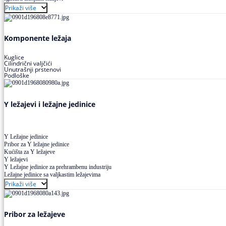
Buričasti ležajevi
Prikaži više
Buričasti zaptiveni ležajevi
Buričasti aksijalni ležajevi
Komponente ležaja
Kuglice
Cilindrični valjčići
Unutrašnji prstenovi
Podloške
Y ležajevi i ležajne jedinice
Y Ležajne jedinice
Pribor za Y ležajne jedinice
Kućišta za Y ležajeve
Y ležajevi
Y Ležajne jedinice za prehrambenu industriju
Ležajne jedinice sa valjkastim ležajevima
Prikaži više
Pribor za ležajeve