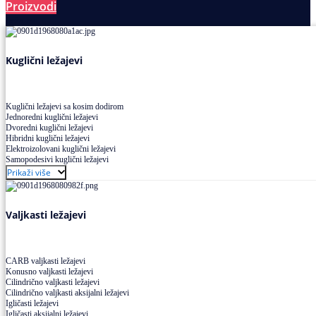
Proizvodi
Ležajevi
Kuglični ležajevi
Kuglični ležajevi sa kosim dodirom
Jednoredni kuglični ležajevi
Dvoredni kuglični ležajevi
Hibridni kuglični ležajevi
Elektroizolovani kuglični ležajevi
Samopodesivi kuglični ležajevi
Aksijalni kuglični ležajevi
Prikaži više
Kuglični ležajevi od nerđajućeg čelika
Valjkasti ležajevi
CARB valjkasti ležajevi
Konusno valjkasti ležajevi
Cilindrično valjkasti ležajevi
Cilindrično valjkasti aksijalni ležajevi
Igličasti ležajevi
Igličasti aksijalni ležajevi