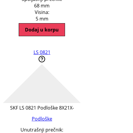
68 mm
Visina:
5 mm
Dodaj u korpu
LS 0821
SKF LS 0821 Podloške 8X21X-
Podloške
Unutrašnji prečnik: