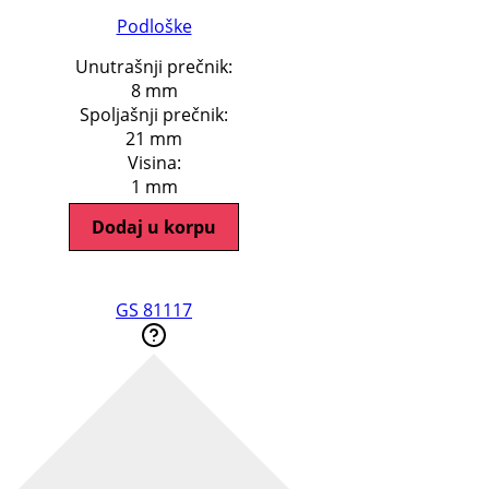
Podloške
Unutrašnji prečnik:
8 mm
Spoljašnji prečnik:
21 mm
Visina:
1 mm
Dodaj u korpu
GS 81117