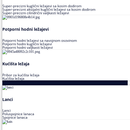
Super-precizni kuglični ležajevi sa kosim dodirom
Super-precizni aksijalni kuglični ležajevi sa kosim dodirom
Super-precizni cilindrični valjkasti ležajevi
Potporni hodni ležajevi
Potporni hodni ležajevi sa navojnom osovinom
Potporni hodni kuglični ležajevi
Potporni hodni valjkasti ležajevi
Kućišta ležaja
Pribor za kućišta ležaja
Kućišta ležaja
Proizvodi za prenos snage
Lanci
Lanci
Poluspojnice lanaca
Spojnice lanaca