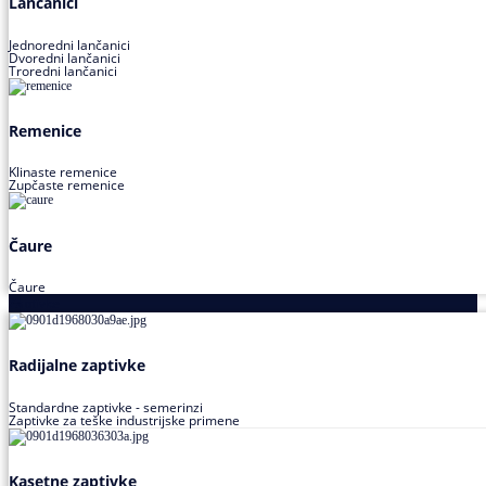
Lančanici
Jednoredni lančanici
Dvoredni lančanici
Troredni lančanici
Remenice
Klinaste remenice
Zupčaste remenice
Čaure
Čaure
Zaptivke
Radijalne zaptivke
Standardne zaptivke - semerinzi
Zaptivke za teške industrijske primene
Kasetne zaptivke