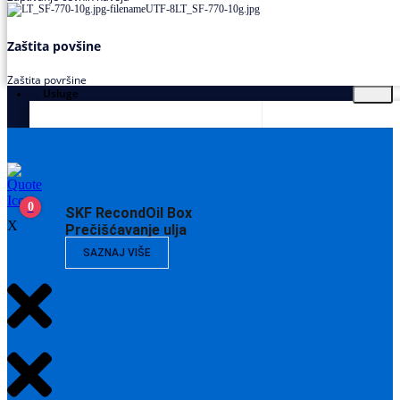
Zaštita povšine
Zaštita površine
Usluge
0
SKF RecondOil Box
X
Prečišćavanje ulja
SAZNAJ VIŠE