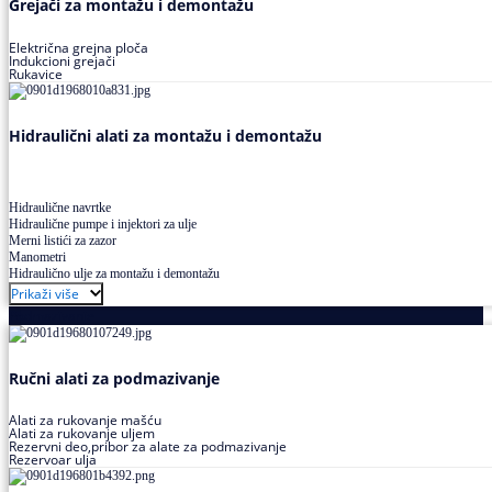
Grejači za montažu i demontažu
Električna grejna ploča
Indukcioni grejači
Rukavice
Hidraulični alati za montažu i demontažu
Hidraulične navrtke
Hidraulične pumpe i injektori za ulje
Merni listići za zazor
Manometri
Hidraulično ulje za montažu i demontažu
Prikaži više
Podmazivanje
Ručni alati za podmazivanje
Alati za rukovanje mašću
Alati za rukovanje uljem
Rezervni deo,pribor za alate za podmazivanje
Rezervoar ulja