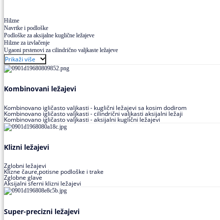
Hilzne
Navrtke i podloške
Podloške za aksijalne kuglične ležajeve
Hilzne za izvlačenje
Ugaoni prstenovi za cilindrično valjkaste ležajeve
Prikaži više
Kombinovani ležajevi
Kombinovano igličasto valjkasti - kuglični ležajevi sa kosim dodirom
Kombinovano igličasto valjkasti - cilindrični valjkasti aksijalni ležaji
Kombinovano igličasto valjkasti - aksijalni kuglični ležajevi
Klizni ležajevi
Zglobni ležajevi
Klizne čaure,potisne podloške i trake
Zglobne glave
Aksijalni sferni klizni ležajevi
Super-precizni ležajevi