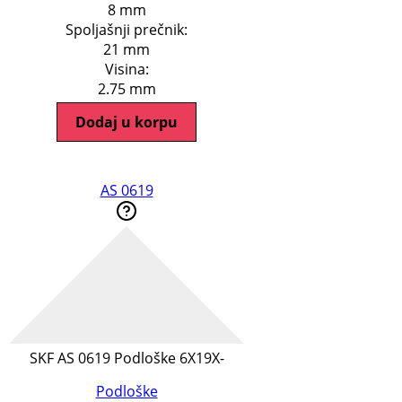
8 mm
Spoljašnji prečnik:
21 mm
Visina:
2.75 mm
Dodaj u korpu
AS 0619
SKF AS 0619 Podloške 6X19X-
Podloške