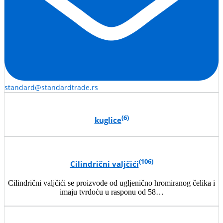
standard@standardtrade.rs
(6)
kuglice
(106)
Cilindrični valjčići
Cilindrični valjčići se proizvode od ugljenično hromiranog čelika i
imaju tvrdoću u rasponu od 58…