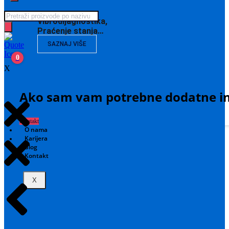
Products
Vibrodijagnostika,
search
Praćenje stanja…
SAZNAJ VIŠE
0
X
Ako sam vam potrebne dodatne in
Kontakt
O nama
Karijera
Blog
Kontakt
X