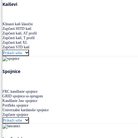
Kaiševi
Klinasti kaiš klasični
Zupčasti HITD kaiš
Zupčasti kaiš, AT profil
Zupčasti kaiš, T profil
Zupčasti kaiš XL
Zupčasti STD kaiš
Uskoprofilno klinasto remenje
Prikaži više
Uskoprofilno klinasto remenje spojeno
Uskoprofilno klinasto remenje XP extra power
Višekanalno remenje PJ,PK
Spojnice
FRC kandžaste spojnice
GRID spojnica sa oprugom
Kandžaste Jaw spojnice
Perifleks spojnice
Univerzalne kardanske spojnice
Zupčaste spojnice
Prikaži više