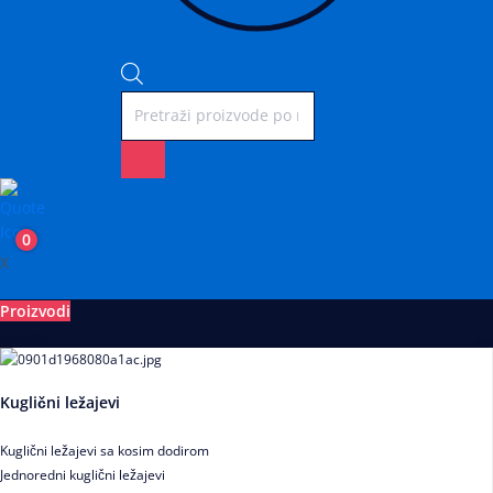
0
X
Proizvodi
Ležajevi
Kuglični ležajevi
Kuglični ležajevi sa kosim dodirom
Jednoredni kuglični ležajevi