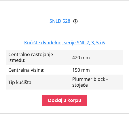
SNLD 528
Kućište dvodelno, serije SNL 2, 3, 5 i 6
Centralno rastojanje
420 mm
između:
Centralna visina:
150 mm
Plummer block -
Tip kućišta:
stojeće
Dodaj u korpu