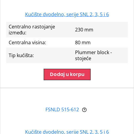
Kućište dvodelno, serije SNL 2, 3, 5 i 6
Centralno rastojanje
230 mm
između:
Centralna visina:
80 mm
Plummer block -
Tip kućišta:
stojeće
Dodaj u korpu
FSNLD 515-612
Kućište dvodelno, serije SNL 2, 3, 5 i 6