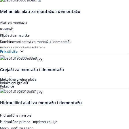
Mehanički alati za montažu i demontažu
Alati za montažu
Izvlakači
Ključevi za navrtke
Kombinovani setovi za montažu i demontažu
Pribor za izvlačenje ležajeva
Prikaži više
Grejači za montažu i demontažu
Električna grejna ploča
Indukcioni grejači
Rukavice
Hidraulični alati za montažu i demontažu
Hidraulične navrtke
Hidraulične pumpe i injektori za ulje
Merni listići za zazor