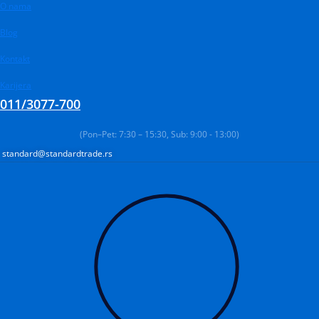
Pređi
Products
O nama
Products
Products
na
search
search
search
Blog
sadržaj
Kontakt
Karijera
011/3077-700
(Pon–Pet: 7:30 – 15:30, Sub: 9:00 - 13:00)
standard@standardtrade.rs