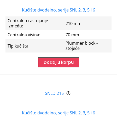
Kućište dvodelno, serije SNL 2, 3, 5 i 6
Centralno rastojanje
210 mm
između:
Centralna visina:
70 mm
Plummer block -
Tip kućišta:
stojeće
Dodaj u korpu
SNLD 215
Kućište dvodelno, serije SNL 2, 3, 5 i 6