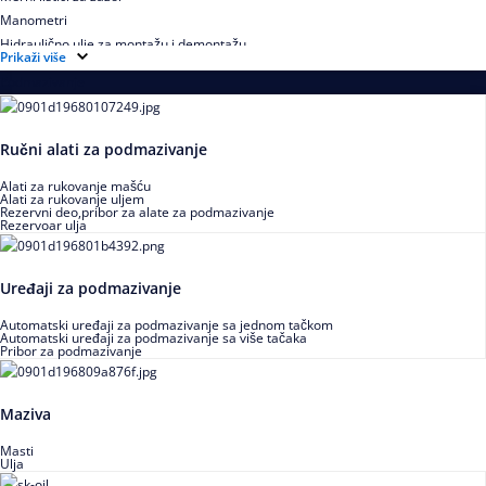
Manometri
Hidraulično ulje za montažu i demontažu
Prikaži više
Podmazivanje
Ručni alati za podmazivanje
Alati za rukovanje mašću
Alati za rukovanje uljem
Rezervni deo,pribor za alate za podmazivanje
Rezervoar ulja
Uređaji za podmazivanje
Automatski uređaji za podmazivanje sa jednom tačkom
Automatski uređaji za podmazivanje sa više tačaka
Pribor za podmazivanje
Maziva
Masti
Ulja