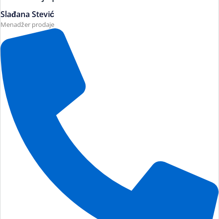
Slađana Stević
Menadžer prodaje