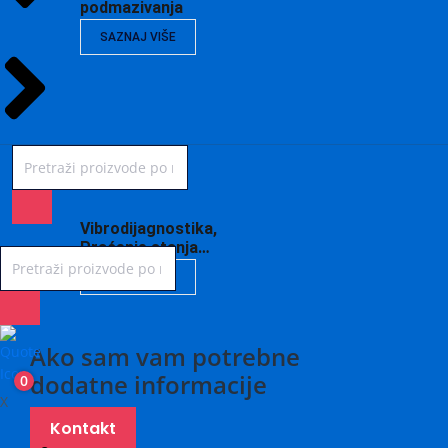
podmazivanja
SAZNAJ VIŠE
Vibrodijagnostika,
Praćenje stanja…
SAZNAJ VIŠE
Ako sam vam potrebne
dodatne informacije
0
X
Kontakt