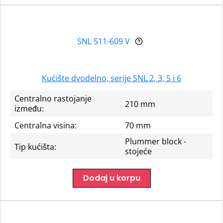
SNL 511-609 V
Kućište dvodelno, serije SNL 2, 3, 5 i 6
Centralno rastojanje
210 mm
između:
Centralna visina:
70 mm
Plummer block -
Tip kućišta:
stojeće
Dodaj u korpu