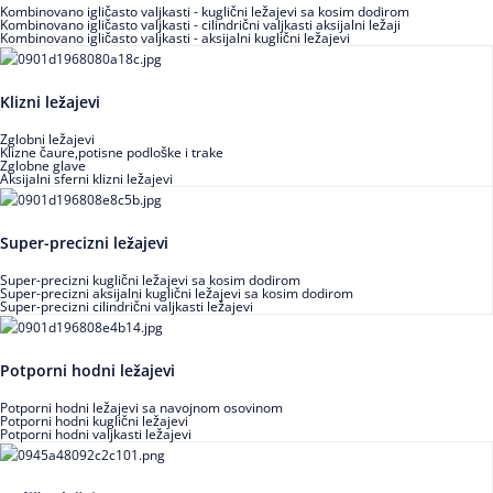
Kombinovano igličasto valjkasti - kuglični ležajevi sa kosim dodirom
Kombinovano igličasto valjkasti - cilindrični valjkasti aksijalni ležaji
Kombinovano igličasto valjkasti - aksijalni kuglični ležajevi
Klizni ležajevi
Zglobni ležajevi
Klizne čaure,potisne podloške i trake
Zglobne glave
Aksijalni sferni klizni ležajevi
Super-precizni ležajevi
Super-precizni kuglični ležajevi sa kosim dodirom
Super-precizni aksijalni kuglični ležajevi sa kosim dodirom
Super-precizni cilindrični valjkasti ležajevi
Potporni hodni ležajevi
Potporni hodni ležajevi sa navojnom osovinom
Potporni hodni kuglični ležajevi
Potporni hodni valjkasti ležajevi