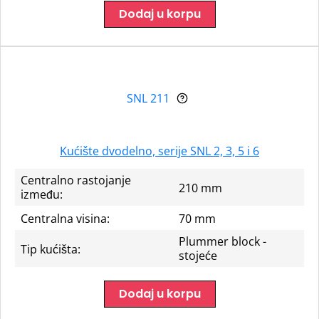
Dodaj u korpu
SNL 211
Kućište dvodelno, serije SNL 2, 3, 5 i 6
Centralno rastojanje
210 mm
između:
Centralna visina:
70 mm
Plummer block -
Tip kućišta:
stojeće
Dodaj u korpu