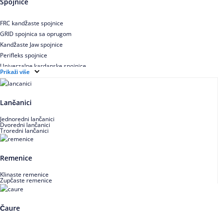
Spojnice
Uskoprofilno klinasto remenje XP extra power
Višekanalno remenje PJ,PK
FRC kandžaste spojnice
GRID spojnica sa oprugom
Kandžaste Jaw spojnice
Perifleks spojnice
Univerzalne kardanske spojnice
Prikaži više
Zupčaste spojnice
Lančanici
Jednoredni lančanici
Dvoredni lančanici
Troredni lančanici
Remenice
Klinaste remenice
Zupčaste remenice
Čaure