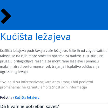
Kućišta ležajeva
Kućišta ležajeva podržavaju vaše ležajeve, štite ih od zagađivača, a
takođe se na njih može smestiti oprema za nadzor. U suštini, oni
pružaju prilagodljiva rešenja za montirane ležajeve i pomažu
maksimizirati performanse, vek trajanja i isplativo održavanje
ugrađenog ležaja.
*Svi opisi su informativnog karaktera i mogu biti podložni
promenama; ne garantujemo tačnost svih informacija
Početna
/ Kućišta ležajeva
Da li vam je potreban savet?