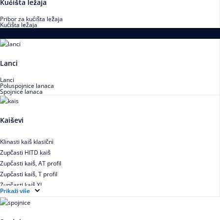
Kućišta ležaja
Pribor za kućišta ležaja
Kućišta ležaja
Proizvodi za prenos snage
Lanci
Lanci
Poluspojnice lanaca
Spojnice lanaca
Kaiševi
Klinasti kaiš klasični
Zupčasti HITD kaiš
Zupčasti kaiš, AT profil
Zupčasti kaiš, T profil
Zupčasti kaiš XL
Prikaži više
Zupčasti STD kaiš
Uskoprofilno klinasto remenje
Uskoprofilno klinasto remenje spojeno