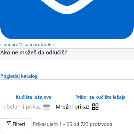
standard@standardtrade.rs
Ako ne možeš da odlučiš?
Pogledaj katalog
Kućišta ležajeva
Pribor za kućište ležaja
Tabelarni prikaz
Mrežni prikaz
Filteri
Prikazujem 1 – 25 od 723 proizvoda