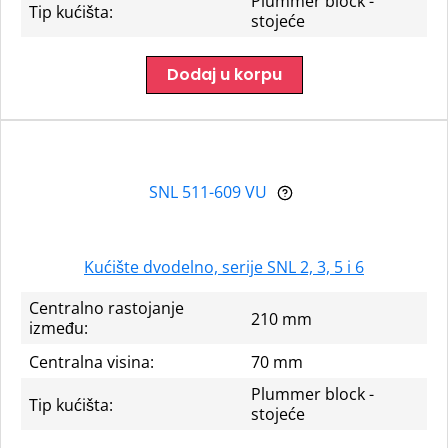
Plummer block -
Tip kućišta:
stojeće
Dodaj u korpu
SNL 511-609 VU
Kućište dvodelno, serije SNL 2, 3, 5 i 6
Centralno rastojanje
210 mm
između:
Centralna visina:
70 mm
Plummer block -
Tip kućišta:
stojeće