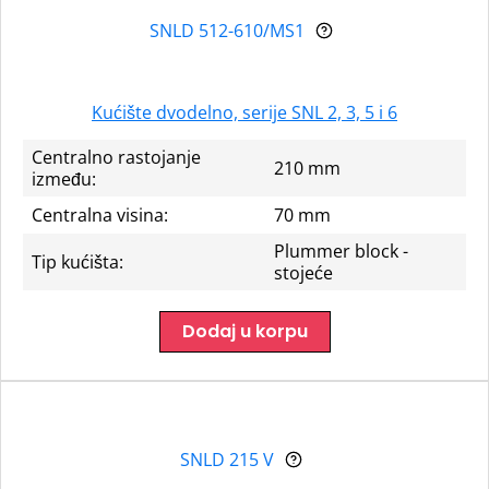
SNLD 512-610/MS1
Kućište dvodelno, serije SNL 2, 3, 5 i 6
Centralno rastojanje
210 mm
između:
Centralna visina:
70 mm
Plummer block -
Tip kućišta:
stojeće
Dodaj u korpu
SNLD 215 V