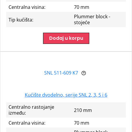
Centralna visina:
70 mm
Plummer block -
Tip kućišta:
stojeće
Dodaj u korpu
SNL 511-609 K7
Kućište dvodelno, serije SNL 2, 3, 5 i 6
Centralno rastojanje
210 mm
između:
Centralna visina:
70 mm