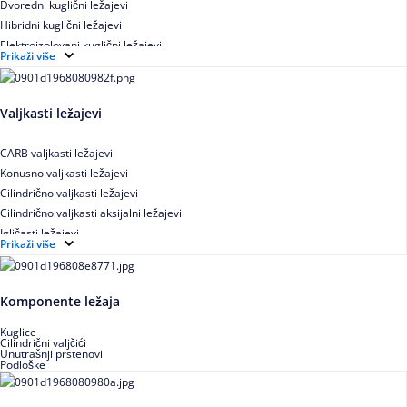
Dvoredni kuglični ležajevi
Hibridni kuglični ležajevi
Elektroizolovani kuglični ležajevi
Prikaži više
Samopodesivi kuglični ležajevi
Aksijalni kuglični ležajevi
Kuglični ležajevi od nerđajućeg čelika
Valjkasti ležajevi
CARB valjkasti ležajevi
Konusno valjkasti ležajevi
Cilindrično valjkasti ležajevi
Cilindrično valjkasti aksijalni ležajevi
Igličasti ležajevi
Prikaži više
Igličasti aksijalni ležajevi
Buričasti ležajevi
Buričasti zaptiveni ležajevi
Komponente ležaja
Buričasti aksijalni ležajevi
Kuglice
Cilindrični valjčići
Unutrašnji prstenovi
Podloške