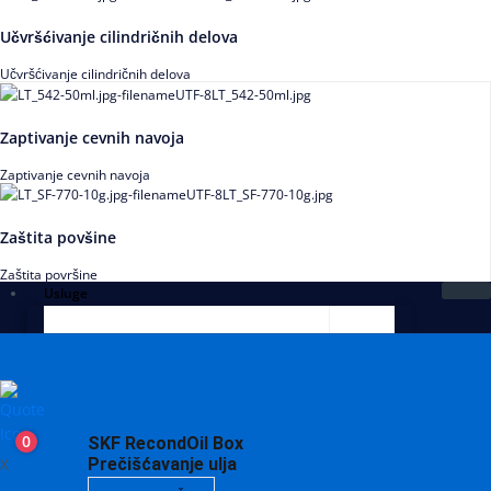
Učvršćivanje cilindričnih delova
Učvršćivanje cilindričnih delova
Zaptivanje cevnih navoja
Zaptivanje cevnih navoja
Zaštita povšine
Zaštita površine
Usluge
0
SKF RecondOil Box
X
Prečišćavanje ulja