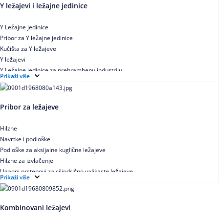
Y ležajevi i ležajne jedinice
Y Ležajne jedinice
Pribor za Y ležajne jedinice
Kućišta za Y ležajeve
Y ležajevi
Y Ležajne jedinice za prehrambenu industriju
Prikaži više
Ležajne jedinice sa valjkastim ležajevima
Pribor za ležajeve
Hilzne
Navrtke i podloške
Podloške za aksijalne kuglične ležajeve
Hilzne za izvlačenje
Ugaoni prstenovi za cilindrično valjkaste ležajeve
Prikaži više
Kombinovani ležajevi