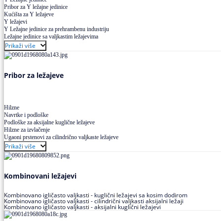
Pribor za Y ležajne jedinice
Kućišta za Y ležajeve
Y ležajevi
Y Ležajne jedinice za prehrambenu industriju
Ležajne jedinice sa valjkastim ležajevima
Prikaži više
Pribor za ležajeve
Hilzne
Navrtke i podloške
Podloške za aksijalne kuglične ležajeve
Hilzne za izvlačenje
Ugaoni prstenovi za cilindrično valjkaste ležajeve
Prikaži više
Kombinovani ležajevi
Kombinovano igličasto valjkasti - kuglični ležajevi sa kosim dodirom
Kombinovano igličasto valjkasti - cilindrični valjkasti aksijalni ležaji
Kombinovano igličasto valjkasti - aksijalni kuglični ležajevi