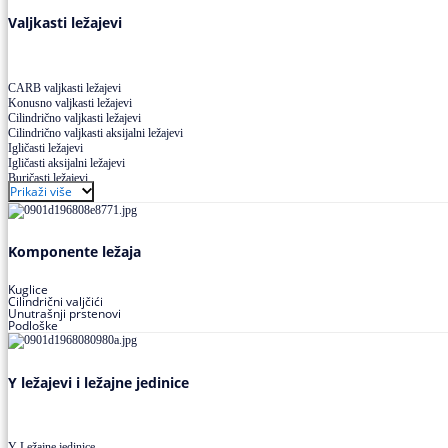
Valjkasti ležajevi
CARB valjkasti ležajevi
Konusno valjkasti ležajevi
Cilindrično valjkasti ležajevi
Cilindrično valjkasti aksijalni ležajevi
Igličasti ležajevi
Igličasti aksijalni ležajevi
Buričasti ležajevi
Prikaži više
Buričasti zaptiveni ležajevi
Buričasti aksijalni ležajevi
Komponente ležaja
Kuglice
Cilindrični valjčići
Unutrašnji prstenovi
Podloške
Y ležajevi i ležajne jedinice
Y Ležajne jedinice