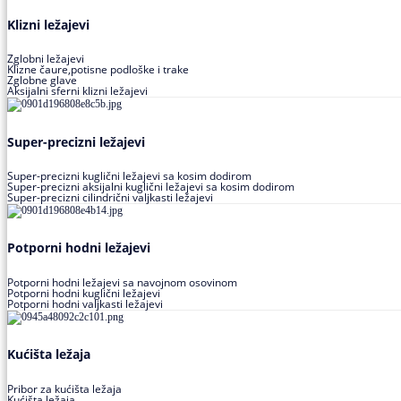
Klizni ležajevi
Zglobni ležajevi
Klizne čaure,potisne podloške i trake
Zglobne glave
Aksijalni sferni klizni ležajevi
Super-precizni ležajevi
Super-precizni kuglični ležajevi sa kosim dodirom
Super-precizni aksijalni kuglični ležajevi sa kosim dodirom
Super-precizni cilindrični valjkasti ležajevi
Potporni hodni ležajevi
Potporni hodni ležajevi sa navojnom osovinom
Potporni hodni kuglični ležajevi
Potporni hodni valjkasti ležajevi
Kućišta ležaja
Pribor za kućišta ležaja
Kućišta ležaja