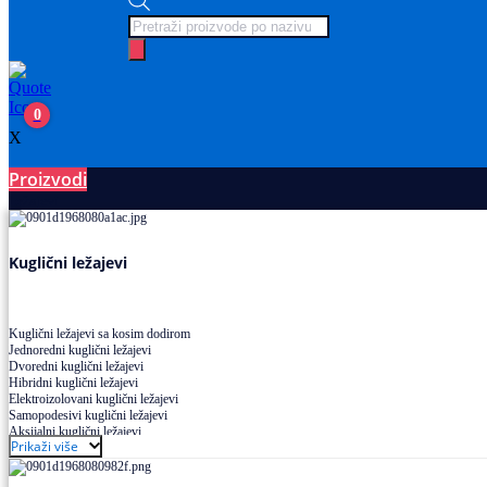
Products
search
0
X
Proizvodi
Ležajevi
Kuglični ležajevi
Kuglični ležajevi sa kosim dodirom
Jednoredni kuglični ležajevi
Dvoredni kuglični ležajevi
Hibridni kuglični ležajevi
Elektroizolovani kuglični ležajevi
Samopodesivi kuglični ležajevi
Aksijalni kuglični ležajevi
Prikaži više
Kuglični ležajevi od nerđajućeg čelika