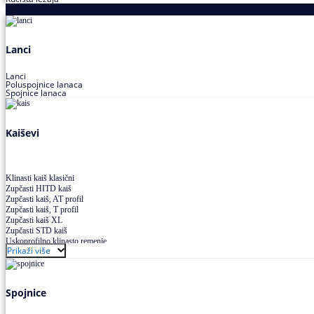
Proizvodi za prenos snage
Lanci
Lanci
Poluspojnice lanaca
Spojnice lanaca
Kaiševi
Klinasti kaiš klasični
Zupčasti HITD kaiš
Zupčasti kaiš, AT profil
Zupčasti kaiš, T profil
Zupčasti kaiš XL
Zupčasti STD kaiš
Uskoprofilno klinasto remenje
Prikaži više
Uskoprofilno klinasto remenje spojeno
Uskoprofilno klinasto remenje XP extra power
Višekanalno remenje PJ,PK
Spojnice