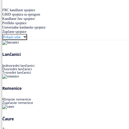
FRC kandžaste spojnice
GRID spojnica sa oprugom
Kandžaste Jaw spojnice
Perifleks spojnice
Univerzalne kardanske spojnice
Zupčaste spojnice
Prikaži više
Lančanici
Jednoredni lančanici
Dvoredni lančanici
Troredni lančanici
Remenice
Klinaste remenice
Zupčaste remenice
Čaure