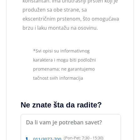
konstantan. Ima unutrašnji prsten koji je
produžen sa obe strane, sa
ekscentričnim prstenom, što omogućava
brzu i laku montažu na osovinu.
*Svi opisi su informativnog
karaktera i mogu biti podložni
promenama; ne garantujemo
tačnost svih informacija
Ne znate šta da radite?
Da li vam je potreban savet?
(Pon-Pet: 7:30 - 15:30)
011/3077-700