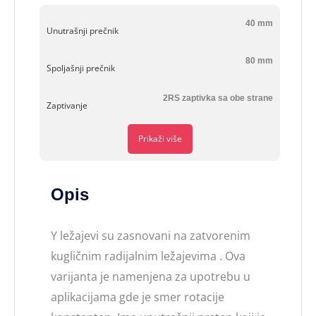
40 mm
Unutrašnji prečnik
80 mm
Spoljašnji prečnik
2RS zaptivka sa obe strane
Zaptivanje
Prikaži više
Opis
Y ležajevi su zasnovani na zatvorenim
kugličnim radijalnim ležajevima . Ova
varijanta je namenjena za upotrebu u
aplikacijama gde je smer rotacije