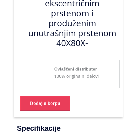
ekscentričnim
prstenom i
produženim
unutrašnjim prstenom
40X80X-
Ovlašćeni distributer
100% originalni delovi
Dodaj u korpu
Specifikacije