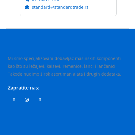
standard@standardtrade.rs
Mi smo specijalizovani dobavljač mašinskih komponenti
kao što su ležajevi, kaiševi, remenice, lanci i lančanici.
Takođe nudimo širok asortiman alata i drugih dodataka.
Zapratite nas: