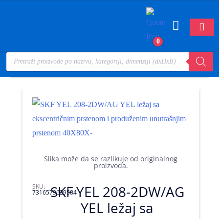
0
Slika može da se razlikuje od originalnog
proizvoda.
SKU:
SKF YEL 208-2DW/AG
7316579629584
YEL ležaj sa