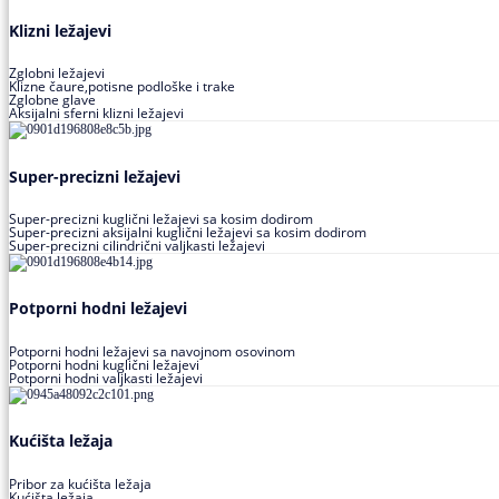
Klizni ležajevi
Zglobni ležajevi
Klizne čaure,potisne podloške i trake
Zglobne glave
Aksijalni sferni klizni ležajevi
Super-precizni ležajevi
Super-precizni kuglični ležajevi sa kosim dodirom
Super-precizni aksijalni kuglični ležajevi sa kosim dodirom
Super-precizni cilindrični valjkasti ležajevi
Potporni hodni ležajevi
Potporni hodni ležajevi sa navojnom osovinom
Potporni hodni kuglični ležajevi
Potporni hodni valjkasti ležajevi
Kućišta ležaja
Pribor za kućišta ležaja
Kućišta ležaja