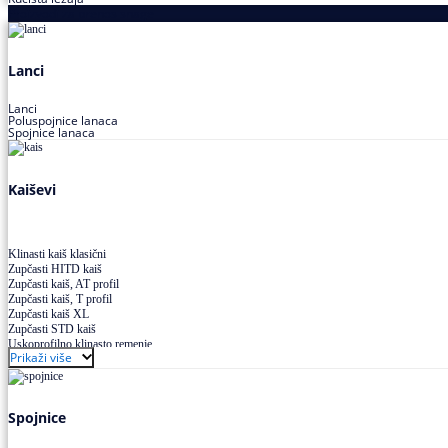
Proizvodi za prenos snage
Lanci
Lanci
Poluspojnice lanaca
Spojnice lanaca
Kaiševi
Klinasti kaiš klasični
Zupčasti HITD kaiš
Zupčasti kaiš, AT profil
Zupčasti kaiš, T profil
Zupčasti kaiš XL
Zupčasti STD kaiš
Uskoprofilno klinasto remenje
Prikaži više
Uskoprofilno klinasto remenje spojeno
Uskoprofilno klinasto remenje XP extra power
Višekanalno remenje PJ,PK
Spojnice