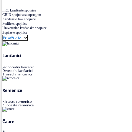
FRC kandžaste spojnice
GRID spojnica sa oprugom
Kandžaste Jaw spojnice
Perifleks spojnice
Univerzalne kardanske spojnice
Zupčaste spojnice
Prikaži više
Lančanici
Jednoredni lančanici
Dvoredni lančanici
Troredni lančanici
Remenice
Klinaste remenice
Zupčaste remenice
Čaure