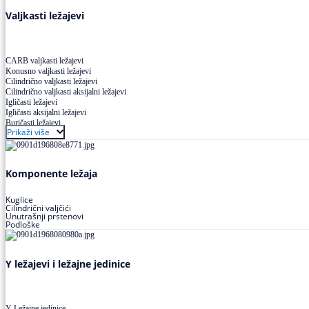
Valjkasti ležajevi
CARB valjkasti ležajevi
Konusno valjkasti ležajevi
Cilindrično valjkasti ležajevi
Cilindrično valjkasti aksijalni ležajevi
Igličasti ležajevi
Igličasti aksijalni ležajevi
Buričasti ležajevi
Prikaži više
Buričasti zaptiveni ležajevi
Buričasti aksijalni ležajevi
Komponente ležaja
Kuglice
Cilindrični valjčići
Unutrašnji prstenovi
Podloške
Y ležajevi i ležajne jedinice
Y Ležajne jedinice