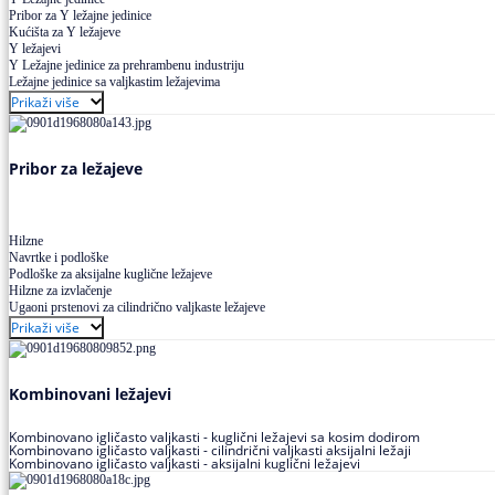
Pribor za Y ležajne jedinice
Kućišta za Y ležajeve
Y ležajevi
Y Ležajne jedinice za prehrambenu industriju
Ležajne jedinice sa valjkastim ležajevima
Prikaži više
Pribor za ležajeve
Hilzne
Navrtke i podloške
Podloške za aksijalne kuglične ležajeve
Hilzne za izvlačenje
Ugaoni prstenovi za cilindrično valjkaste ležajeve
Prikaži više
Kombinovani ležajevi
Kombinovano igličasto valjkasti - kuglični ležajevi sa kosim dodirom
Kombinovano igličasto valjkasti - cilindrični valjkasti aksijalni ležaji
Kombinovano igličasto valjkasti - aksijalni kuglični ležajevi