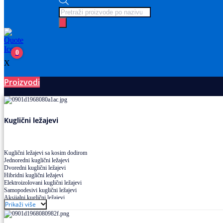
Products
search
0
X
Proizvodi
Ležajevi
Kuglični ležajevi
Kuglični ležajevi sa kosim dodirom
Jednoredni kuglični ležajevi
Dvoredni kuglični ležajevi
Hibridni kuglični ležajevi
Elektroizolovani kuglični ležajevi
Samopodesivi kuglični ležajevi
Aksijalni kuglični ležajevi
Prikaži više
Kuglični ležajevi od nerđajućeg čelika