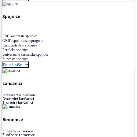
Uskoprofilno klinasto remenje XP extra power
Višekanalno remenje PJ,PK
Spojnice
FRC kandžaste spojnice
GRID spojnica sa oprugom
Kandžaste Jaw spojnice
Perifleks spojnice
Univerzalne kardanske spojnice
Zupčaste spojnice
Prikaži više
Lančanici
Jednoredni lančanici
Dvoredni lančanici
Troredni lančanici
Remenice
Klinaste remenice
Zupčaste remenice