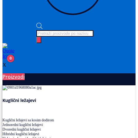
Products
search
0
X
Proizvodi
Ležajevi
Kuglični ležajevi
Kuglični ležajevi sa kosim dodirom
Jednoredni kuglični ležajevi
Dvoredni kuglični ležajevi
Hibridni kuglični ležajevi