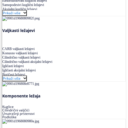
Elektroizolovani kuglični ležajevi
Samopodesivi kuglični ležajevi
Aksijalni kuglični ležajevi
Prikaži više
Kuglični ležajevi od nerđajućeg čelika
Valjkasti ležajevi
CARB valjkasti ležajevi
Konusno valjkasti ležajevi
Cilindrično valjkasti ležajevi
Cilindrično valjkasti aksijalni ležajevi
Igličasti ležajevi
Igličasti aksijalni ležajevi
Buričasti ležajevi
Prikaži više
Buričasti zaptiveni ležajevi
Buričasti aksijalni ležajevi
Komponente ležaja
Kuglice
Cilindrični valjčići
Unutrašnji prstenovi
Podloške