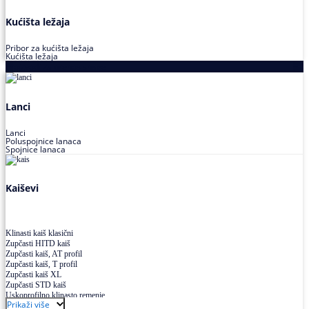
Kućišta ležaja
Pribor za kućišta ležaja
Kućišta ležaja
Proizvodi za prenos snage
Lanci
Lanci
Poluspojnice lanaca
Spojnice lanaca
Kaiševi
Klinasti kaiš klasični
Zupčasti HITD kaiš
Zupčasti kaiš, AT profil
Zupčasti kaiš, T profil
Zupčasti kaiš XL
Zupčasti STD kaiš
Uskoprofilno klinasto remenje
Prikaži više
Uskoprofilno klinasto remenje spojeno