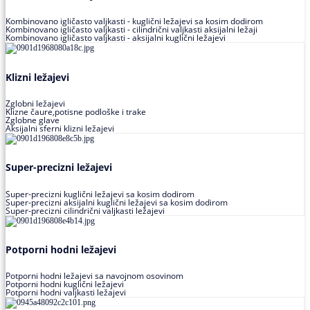
Kombinovano igličasto valjkasti - kuglični ležajevi sa kosim dodirom
Kombinovano igličasto valjkasti - cilindrični valjkasti aksijalni ležaji
Kombinovano igličasto valjkasti - aksijalni kuglični ležajevi
Klizni ležajevi
Zglobni ležajevi
Klizne čaure,potisne podloške i trake
Zglobne glave
Aksijalni sferni klizni ležajevi
Super-precizni ležajevi
Super-precizni kuglični ležajevi sa kosim dodirom
Super-precizni aksijalni kuglični ležajevi sa kosim dodirom
Super-precizni cilindrični valjkasti ležajevi
Potporni hodni ležajevi
Potporni hodni ležajevi sa navojnom osovinom
Potporni hodni kuglični ležajevi
Potporni hodni valjkasti ležajevi