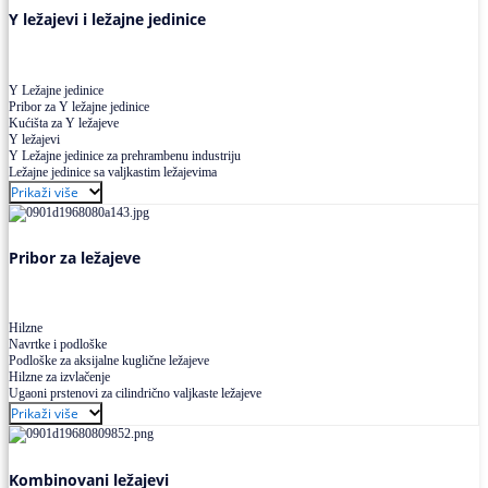
Y ležajevi i ležajne jedinice
Y Ležajne jedinice
Pribor za Y ležajne jedinice
Kućišta za Y ležajeve
Y ležajevi
Y Ležajne jedinice za prehrambenu industriju
Ležajne jedinice sa valjkastim ležajevima
Prikaži više
Pribor za ležajeve
Hilzne
Navrtke i podloške
Podloške za aksijalne kuglične ležajeve
Hilzne za izvlačenje
Ugaoni prstenovi za cilindrično valjkaste ležajeve
Prikaži više
Kombinovani ležajevi