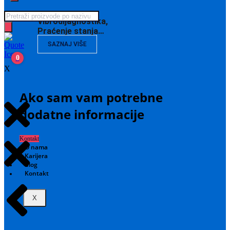
Products
Vibrodijagnostika,
search
Praćenje stanja…
SAZNAJ VIŠE
0
X
Ako sam vam potrebne
dodatne informacije
Kontakt
O nama
Karijera
Blog
Kontakt
X