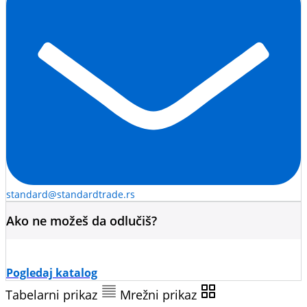
standard@standardtrade.rs
Ako ne možeš da odlučiš?
Pogledaj katalog
Tabelarni prikaz
Mrežni prikaz