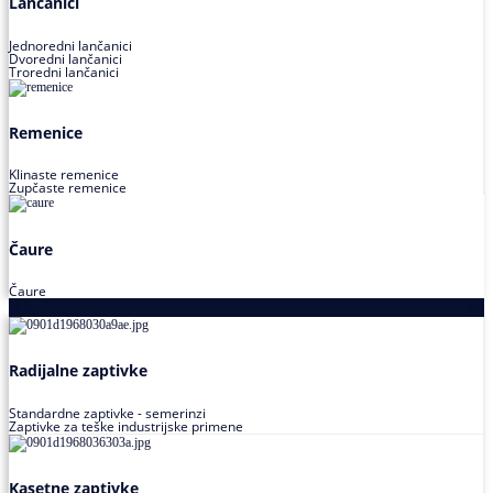
Lančanici
Jednoredni lančanici
Dvoredni lančanici
Troredni lančanici
Remenice
Klinaste remenice
Zupčaste remenice
Čaure
Čaure
Zaptivke
Radijalne zaptivke
Standardne zaptivke - semerinzi
Zaptivke za teške industrijske primene
Kasetne zaptivke