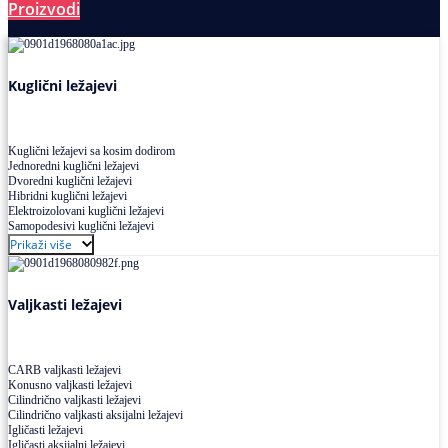
Proizvodi
Ležajevi
Kuglični ležajevi
Kuglični ležajevi sa kosim dodirom
Jednoredni kuglični ležajevi
Dvoredni kuglični ležajevi
Hibridni kuglični ležajevi
Elektroizolovani kuglični ležajevi
Samopodesivi kuglični ležajevi
Aksijalni kuglični ležajevi
Prikaži više
Kuglični ležajevi od nerđajućeg čelika
Valjkasti ležajevi
CARB valjkasti ležajevi
Konusno valjkasti ležajevi
Cilindrično valjkasti ležajevi
Cilindrično valjkasti aksijalni ležajevi
Igličasti ležajevi
Igličasti aksijalni ležajevi