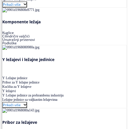
Buričasti ležajevi
Prikaži više
Buričasti zaptiveni ležajevi
Buričasti aksijalni ležajevi
Komponente ležaja
Kuglice
Cilindrični valjčići
Unutrašnji prstenovi
Podloške
Y ležajevi i ležajne jedinice
Y Ležajne jedinice
Pribor za Y ležajne jedinice
Kućišta za Y ležajeve
Y ležajevi
Y Ležajne jedinice za prehrambenu industriju
Ležajne jedinice sa valjkastim ležajevima
Prikaži više
Pribor za ležajeve