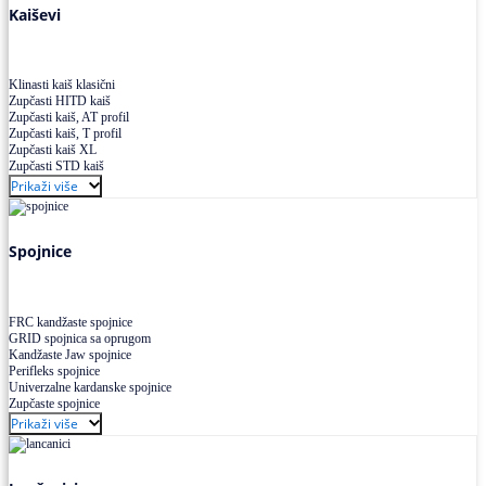
Kaiševi
Klinasti kaiš klasični
Zupčasti HITD kaiš
Zupčasti kaiš, AT profil
Zupčasti kaiš, T profil
Zupčasti kaiš XL
Zupčasti STD kaiš
Uskoprofilno klinasto remenje
Prikaži više
Uskoprofilno klinasto remenje spojeno
Uskoprofilno klinasto remenje XP extra power
Višekanalno remenje PJ,PK
Spojnice
FRC kandžaste spojnice
GRID spojnica sa oprugom
Kandžaste Jaw spojnice
Perifleks spojnice
Univerzalne kardanske spojnice
Zupčaste spojnice
Prikaži više