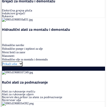
Grejači za montažu i demontažu
Električna grejna ploča
Indukcioni grejači
Rukavice
Hidraulični alati za montažu i demontažu
Hidraulične navrtke
Hidraulične pumpe i injektori za ulje
Merni listići za zazor
Manometri
Hidraulično ulje za montažu i demontažu
Prikaži više
Podmazivanje
Ručni alati za podmazivanje
Alati za rukovanje mašću
Alati za rukovanje uljem
Rezervni deo,pribor za alate za podmazivanje
Rezervoar ulja