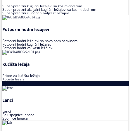
Super-precizni kuglični ležajevi sa kosim dodirom
Super-precizni aksijalni kuglični ležajevi sa kosim dodirom
Super-precizni cilindrični valjkasti ležajevi
Potporni hodni ležajevi
Potporni hodni ležajevi sa navojnom osovinom
Potporni hodni kuglični ležajevi
Potporni hodni valjkasti ležajevi
Kućišta ležaja
Pribor za kućišta ležaja
Kućišta ležaja
Proizvodi za prenos snage
Lanci
Lanci
Poluspojnice lanaca
Spojnice lanaca