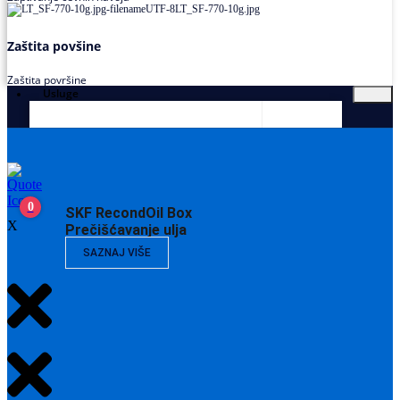
Zaštita povšine
Zaštita površine
Usluge
0
SKF RecondOil Box
X
Prečišćavanje ulja
SAZNAJ VIŠE