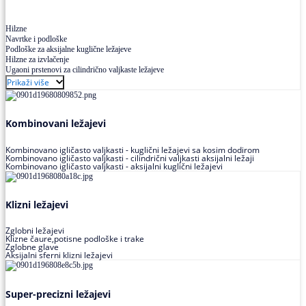
Hilzne
Navrtke i podloške
Podloške za aksijalne kuglične ležajeve
Hilzne za izvlačenje
Ugaoni prstenovi za cilindrično valjkaste ležajeve
Prikaži više
Kombinovani ležajevi
Kombinovano igličasto valjkasti - kuglični ležajevi sa kosim dodirom
Kombinovano igličasto valjkasti - cilindrični valjkasti aksijalni ležaji
Kombinovano igličasto valjkasti - aksijalni kuglični ležajevi
Klizni ležajevi
Zglobni ležajevi
Klizne čaure,potisne podloške i trake
Zglobne glave
Aksijalni sferni klizni ležajevi
Super-precizni ležajevi