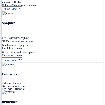
Zupčasti STD kaiš
Uskoprofilno klinasto remenje
Prikaži više
Uskoprofilno klinasto remenje spojeno
Uskoprofilno klinasto remenje XP extra power
Višekanalno remenje PJ,PK
Spojnice
FRC kandžaste spojnice
GRID spojnica sa oprugom
Kandžaste Jaw spojnice
Perifleks spojnice
Univerzalne kardanske spojnice
Zupčaste spojnice
Prikaži više
Lančanici
Jednoredni lančanici
Dvoredni lančanici
Troredni lančanici
Remenice