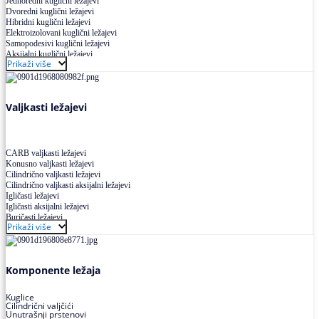
Jednoredni kuglični ležajevi
Dvoredni kuglični ležajevi
Hibridni kuglični ležajevi
Elektroizolovani kuglični ležajevi
Samopodesivi kuglični ležajevi
Aksijalni kuglični ležajevi
Prikaži više
Kuglični ležajevi od nerđajućeg čelika
Valjkasti ležajevi
CARB valjkasti ležajevi
Konusno valjkasti ležajevi
Cilindrično valjkasti ležajevi
Cilindrično valjkasti aksijalni ležajevi
Igličasti ležajevi
Igličasti aksijalni ležajevi
Buričasti ležajevi
Prikaži više
Buričasti zaptiveni ležajevi
Buričasti aksijalni ležajevi
Komponente ležaja
Kuglice
Cilindrični valjčići
Unutrašnji prstenovi