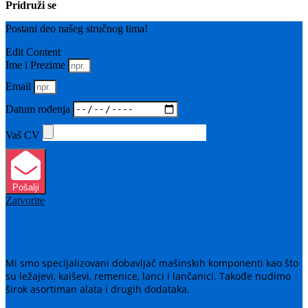
Pridruži se
Postani deo našeg stručnog tima!
Edit Content
Ime i Prezime
Email
Datum rođenja
Vaš CV
Pošalji
Zatvorite
Mi smo specijalizovani dobavljač mašinskih komponenti kao što
su ležajevi, kaiševi, remenice, lanci i lančanici. Takođe nudimo
širok asortiman alata i drugih dodataka.