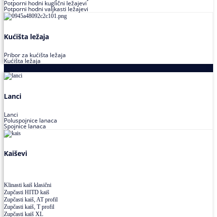
Potporni hodni kuglični ležajevi
Potporni hodni valjkasti ležajevi
Kućišta ležaja
Pribor za kućišta ležaja
Kućišta ležaja
Proizvodi za prenos snage
Lanci
Lanci
Poluspojnice lanaca
Spojnice lanaca
Kaiševi
Klinasti kaiš klasični
Zupčasti HITD kaiš
Zupčasti kaiš, AT profil
Zupčasti kaiš, T profil
Zupčasti kaiš XL