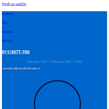
Pređi na sadržaj
O nama
Blog
Kontakt
Karijera
011/3077-700
(Pon–Pet: 7:30 – 15:30, Sub: 9:00 - 13:00)
standard@standardtrade.rs