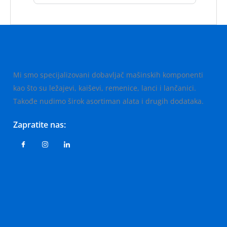
Mi smo specijalizovani dobavljač mašinskih komponenti
kao što su ležajevi, kaiševi, remenice, lanci i lančanici.
Takođe nudimo širok asortiman alata i drugih dodataka.
Zapratite nas: