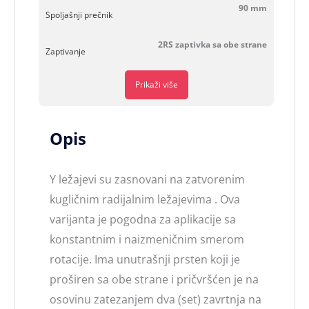
90 mm
Spoljašnji prečnik
2RS zaptivka sa obe strane
Zaptivanje
Prikaži više
Opis
Y ležajevi su zasnovani na zatvorenim
kugličnim radijalnim ležajevima . Ova
varijanta je pogodna za aplikacije sa
konstantnim i naizmeničnim smerom
rotacije. Ima unutrašnji prsten koji je
proširen sa obe strane i pričvršćen je na
osovinu zatezanjem dva (set) zavrtnja na