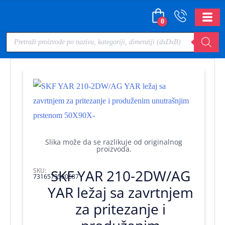
0
Slika može da se razlikuje od originalnog
proizvoda.
SKU:
SKF YAR 210-2DW/AG
7316579580687
YAR ležaj sa zavrtnjem
za pritezanje i