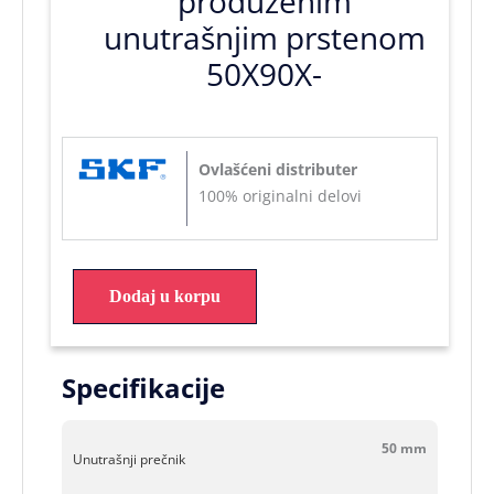
produženim
unutrašnjim prstenom
50X90X-
Ovlašćeni distributer
100% originalni delovi
Dodaj u korpu
Specifikacije
50 mm
Unutrašnji prečnik