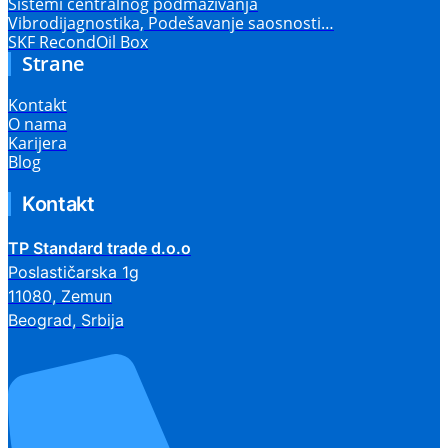
Sistemi centralnog podmazivanja
Vibrodijagnostika, Podešavanje saosnosti…
SKF RecondOil Box
Strane
Kontakt
O nama
Karijera
Blog
Kontakt
TP Standard trade d.o.o
Poslastičarska 1g
11080, Zemun
Beograd, Srbija