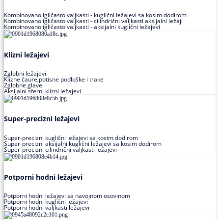
Kombinovano igličasto valjkasti - kuglični ležajevi sa kosim dodirom
Kombinovano igličasto valjkasti - cilindrični valjkasti aksijalni ležaji
Kombinovano igličasto valjkasti - aksijalni kuglični ležajevi
Klizni ležajevi
Zglobni ležajevi
Klizne čaure,potisne podloške i trake
Zglobne glave
Aksijalni sferni klizni ležajevi
Super-precizni ležajevi
Super-precizni kuglični ležajevi sa kosim dodirom
Super-precizni aksijalni kuglični ležajevi sa kosim dodirom
Super-precizni cilindrični valjkasti ležajevi
Potporni hodni ležajevi
Potporni hodni ležajevi sa navojnom osovinom
Potporni hodni kuglični ležajevi
Potporni hodni valjkasti ležajevi