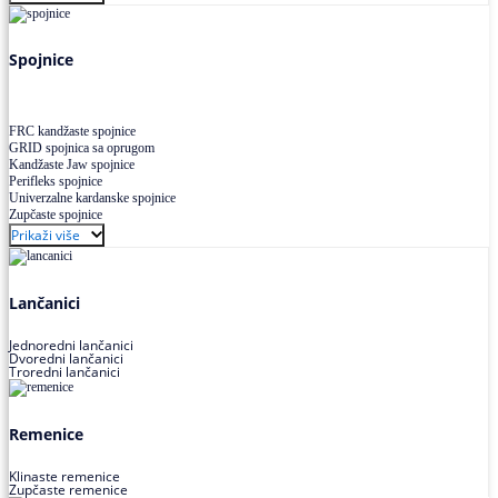
Uskoprofilno klinasto remenje XP extra power
Višekanalno remenje PJ,PK
Spojnice
FRC kandžaste spojnice
GRID spojnica sa oprugom
Kandžaste Jaw spojnice
Perifleks spojnice
Univerzalne kardanske spojnice
Zupčaste spojnice
Prikaži više
Lančanici
Jednoredni lančanici
Dvoredni lančanici
Troredni lančanici
Remenice
Klinaste remenice
Zupčaste remenice