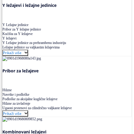
Y ležajevi i ležajne jedinice
Y Ležajne jedinice
Pribor za Y ležajne jedinice
Kućišta za Y ležajeve
Y ležajevi
Y Ležajne jedinice za prehrambenu industriju
Ležajne jedinice sa valjkastim ležajevima
Prikaži više
Pribor za ležajeve
Hilzne
Navrtke i podloške
Podloške za aksijalne kuglične ležajeve
Hilzne za izvlačenje
Ugaoni prstenovi za cilindrično valjkaste ležajeve
Prikaži više
Kombinovani ležajevi