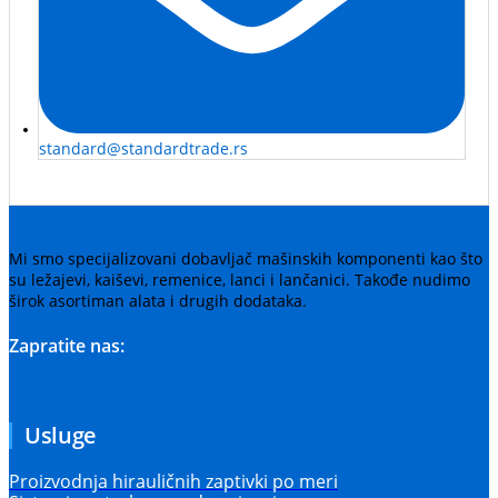
standard@standardtrade.rs
Mi smo specijalizovani dobavljač mašinskih komponenti kao što
su ležajevi, kaiševi, remenice, lanci i lančanici. Takođe nudimo
širok asortiman alata i drugih dodataka.
Zapratite nas:
Usluge
Proizvodnja hirauličnih zaptivki po meri