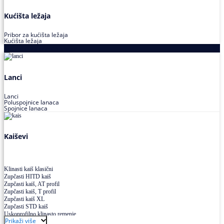
Kućišta ležaja
Pribor za kućišta ležaja
Kućišta ležaja
Proizvodi za prenos snage
Lanci
Lanci
Poluspojnice lanaca
Spojnice lanaca
Kaiševi
Klinasti kaiš klasični
Zupčasti HITD kaiš
Zupčasti kaiš, AT profil
Zupčasti kaiš, T profil
Zupčasti kaiš XL
Zupčasti STD kaiš
Uskoprofilno klinasto remenje
Prikaži više
Uskoprofilno klinasto remenje spojeno