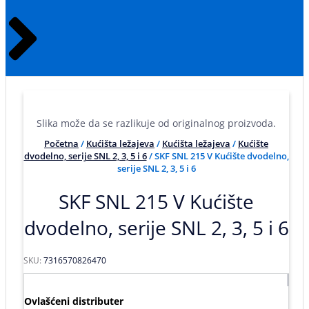
Slika može da se razlikuje od originalnog proizvoda.
Početna
/
Kućišta ležajeva
/
Kućišta ležajeva
/
Kućište
dvodelno, serije SNL 2, 3, 5 i 6
/ SKF SNL 215 V Kućište dvodelno,
serije SNL 2, 3, 5 i 6
SKF SNL 215 V Kućište
dvodelno, serije SNL 2, 3, 5 i 6
SKU:
7316570826470
Ovlašćeni distributer