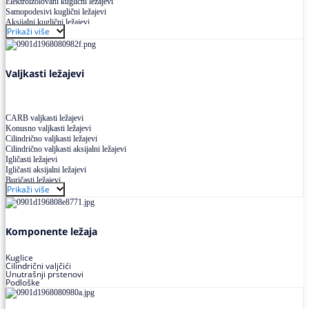
Elektroizolovani kuglični ležajevi
Samopodesivi kuglični ležajevi
Aksijalni kuglični ležajevi
Prikaži više
Kuglični ležajevi od nerđajućeg čelika
Valjkasti ležajevi
CARB valjkasti ležajevi
Konusno valjkasti ležajevi
Cilindrično valjkasti ležajevi
Cilindrično valjkasti aksijalni ležajevi
Igličasti ležajevi
Igličasti aksijalni ležajevi
Buričasti ležajevi
Prikaži više
Buričasti zaptiveni ležajevi
Buričasti aksijalni ležajevi
Komponente ležaja
Kuglice
Cilindrični valjčići
Unutrašnji prstenovi
Podloške