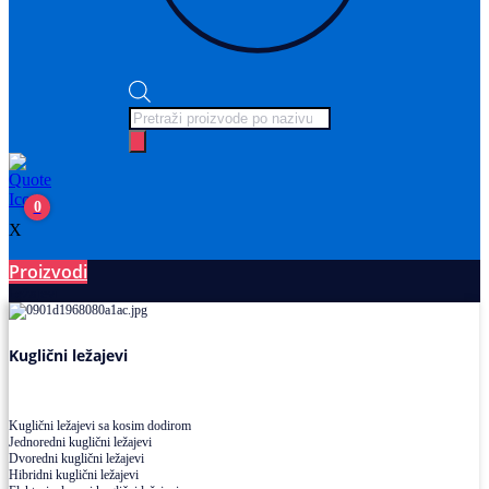
Products
search
0
X
Proizvodi
Ležajevi
Kuglični ležajevi
Kuglični ležajevi sa kosim dodirom
Jednoredni kuglični ležajevi
Dvoredni kuglični ležajevi
Hibridni kuglični ležajevi