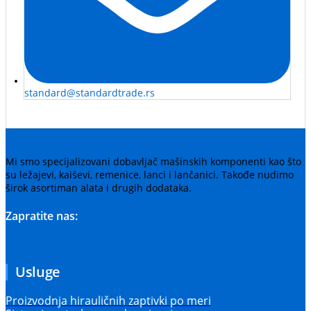
standard@standardtrade.rs
Mi smo specijalizovani dobavljač mašinskih komponenti kao što
su ležajevi, kaiševi, remenice, lanci i lančanici. Takođe nudimo
širok asortiman alata i drugih dodataka.
Zapratite nas:
Usluge
Proizvodnja hirauličnih zaptivki po meri