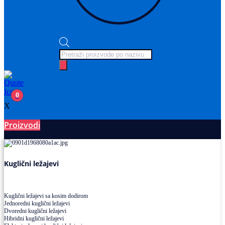
Products
search
0
X
Proizvodi
Ležajevi
Kuglični ležajevi
Kuglični ležajevi sa kosim dodirom
Jednoredni kuglični ležajevi
Dvoredni kuglični ležajevi
Hibridni kuglični ležajevi