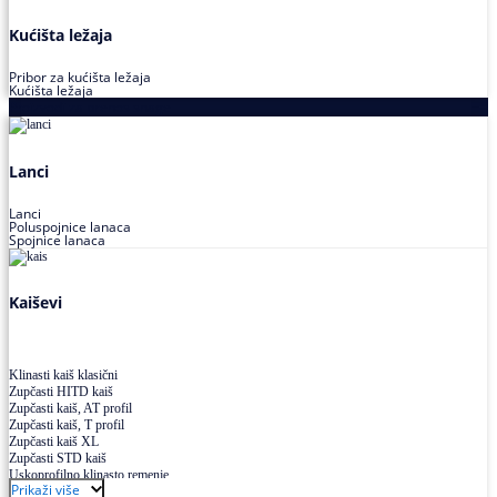
Kućišta ležaja
Pribor za kućišta ležaja
Kućišta ležaja
Proizvodi za prenos snage
Lanci
Lanci
Poluspojnice lanaca
Spojnice lanaca
Kaiševi
Klinasti kaiš klasični
Zupčasti HITD kaiš
Zupčasti kaiš, AT profil
Zupčasti kaiš, T profil
Zupčasti kaiš XL
Zupčasti STD kaiš
Uskoprofilno klinasto remenje
Prikaži više
Uskoprofilno klinasto remenje spojeno