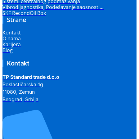
Sistemi centralnog podmazivanja
Vibrodijagnostika, Podešavanje saosnosti…
SKF RecondOil Box
Strane
Kontakt
O nama
Karijera
Blog
Kontakt
TP Standard trade d.o.o
Poslastičarska 1g
11080, Zemun
Beograd, Srbija