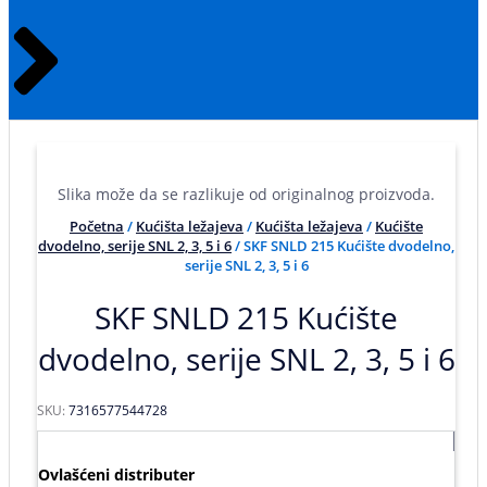
Slika može da se razlikuje od originalnog proizvoda.
Početna
/
Kućišta ležajeva
/
Kućišta ležajeva
/
Kućište
dvodelno, serije SNL 2, 3, 5 i 6
/ SKF SNLD 215 Kućište dvodelno,
serije SNL 2, 3, 5 i 6
SKF SNLD 215 Kućište
dvodelno, serije SNL 2, 3, 5 i 6
SKU:
7316577544728
Ovlašćeni distributer