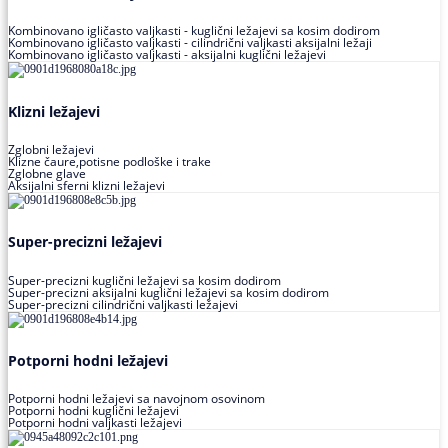
Kombinovano igličasto valjkasti - kuglični ležajevi sa kosim dodirom
Kombinovano igličasto valjkasti - cilindrični valjkasti aksijalni ležaji
Kombinovano igličasto valjkasti - aksijalni kuglični ležajevi
Klizni ležajevi
Zglobni ležajevi
Klizne čaure,potisne podloške i trake
Zglobne glave
Aksijalni sferni klizni ležajevi
Super-precizni ležajevi
Super-precizni kuglični ležajevi sa kosim dodirom
Super-precizni aksijalni kuglični ležajevi sa kosim dodirom
Super-precizni cilindrični valjkasti ležajevi
Potporni hodni ležajevi
Potporni hodni ležajevi sa navojnom osovinom
Potporni hodni kuglični ležajevi
Potporni hodni valjkasti ležajevi