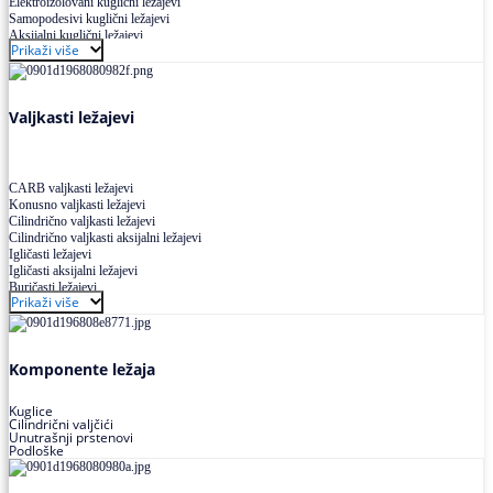
Elektroizolovani kuglični ležajevi
Samopodesivi kuglični ležajevi
Aksijalni kuglični ležajevi
Prikaži više
Kuglični ležajevi od nerđajućeg čelika
Valjkasti ležajevi
CARB valjkasti ležajevi
Konusno valjkasti ležajevi
Cilindrično valjkasti ležajevi
Cilindrično valjkasti aksijalni ležajevi
Igličasti ležajevi
Igličasti aksijalni ležajevi
Buričasti ležajevi
Prikaži više
Buričasti zaptiveni ležajevi
Buričasti aksijalni ležajevi
Komponente ležaja
Kuglice
Cilindrični valjčići
Unutrašnji prstenovi
Podloške