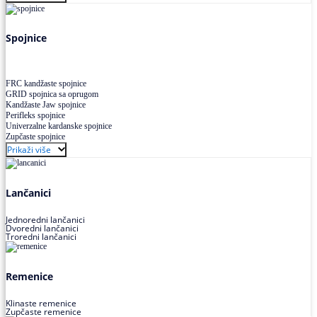
Uskoprofilno klinasto remenje XP extra power
Višekanalno remenje PJ,PK
Spojnice
FRC kandžaste spojnice
GRID spojnica sa oprugom
Kandžaste Jaw spojnice
Perifleks spojnice
Univerzalne kardanske spojnice
Zupčaste spojnice
Prikaži više
Lančanici
Jednoredni lančanici
Dvoredni lančanici
Troredni lančanici
Remenice
Klinaste remenice
Zupčaste remenice