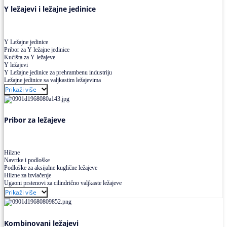
Y ležajevi i ležajne jedinice
Y Ležajne jedinice
Pribor za Y ležajne jedinice
Kućišta za Y ležajeve
Y ležajevi
Y Ležajne jedinice za prehrambenu industriju
Ležajne jedinice sa valjkastim ležajevima
Prikaži više
Pribor za ležajeve
Hilzne
Navrtke i podloške
Podloške za aksijalne kuglične ležajeve
Hilzne za izvlačenje
Ugaoni prstenovi za cilindrično valjkaste ležajeve
Prikaži više
Kombinovani ležajevi