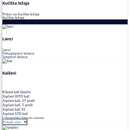
Kućišta ležaja
Pribor za kućišta ležaja
Kućišta ležaja
Proizvodi za prenos snage
Lanci
Lanci
Poluspojnice lanaca
Spojnice lanaca
Kaiševi
Klinasti kaiš klasični
Zupčasti HITD kaiš
Zupčasti kaiš, AT profil
Zupčasti kaiš, T profil
Zupčasti kaiš XL
Zupčasti STD kaiš
Uskoprofilno klinasto remenje
Prikaži više
Uskoprofilno klinasto remenje spojeno
Uskoprofilno klinasto remenje XP extra power