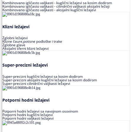
Kombinovano igličasto valjkasti - kuglični ležajevi sa kosim dodirom
Kombinovano igličasto valjkasti - cilindrični valjkasti aksijalni ležaji
Kombinovano igličasto valjkasti - aksijalni kuglični ležajevi
Klizni ležajevi
Zglobni ležajevi
Klizne čaure,potisne podloške i trake
Zglobne glave
Aksijalni sferni klizni ležajevi
Super-precizni ležajevi
Super-precizni kuglični ležajevi sa kosim dodirom
Super-precizni aksijalni kuglični ležajevi sa kosim dodirom
Super-precizni cilindrični valjkasti ležajevi
Potporni hodni ležajevi
Potporni hodni ležajevi sa navojnom osovinom
Potporni hodni kuglični ležajevi
Potporni hodni valjkasti ležajevi