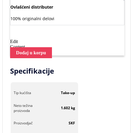
Ovlašćeni distributer
100% originalni delovi
Edit
Content
Dodaj u korpu
Specifikacije
Tip kućišta
Take-up
Neto težina
1.602 kg
proizvoda
Proizvodjač
SKF