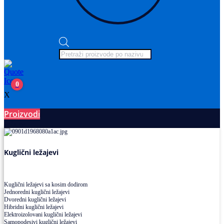
Products
search
0
X
Proizvodi
Ležajevi
Kuglični ležajevi
Kuglični ležajevi sa kosim dodirom
Jednoredni kuglični ležajevi
Dvoredni kuglični ležajevi
Hibridni kuglični ležajevi
Elektroizolovani kuglični ležajevi
Samopodesivi kuglični ležajevi