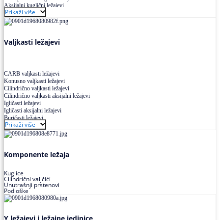
Aksijalni kuglični ležajevi
Prikaži više
Kuglični ležajevi od nerđajućeg čelika
Valjkasti ležajevi
CARB valjkasti ležajevi
Konusno valjkasti ležajevi
Cilindrično valjkasti ležajevi
Cilindrično valjkasti aksijalni ležajevi
Igličasti ležajevi
Igličasti aksijalni ležajevi
Buričasti ležajevi
Prikaži više
Buričasti zaptiveni ležajevi
Buričasti aksijalni ležajevi
Komponente ležaja
Kuglice
Cilindrični valjčići
Unutrašnji prstenovi
Podloške
Y ležajevi i ležajne jedinice