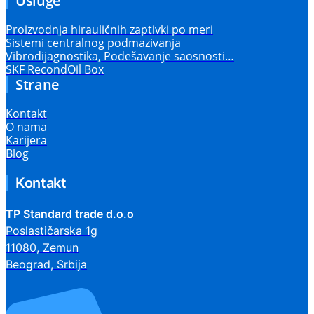
Usluge
Proizvodnja hirauličnih zaptivki po meri
Sistemi centralnog podmazivanja
Vibrodijagnostika, Podešavanje saosnosti…
SKF RecondOil Box
Strane
Kontakt
O nama
Karijera
Blog
Kontakt
TP Standard trade d.o.o
Poslastičarska 1g
11080, Zemun
Beograd, Srbija