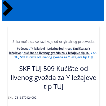
Slika može da se razlikuje od originalnog proizvoda.
Početna
/
Y ležajevi i Ležajne jedinice
/
Kućišta za Y
ležajeve
/
Kućište od livenog gvožđa za Y ležajeve tip TUJ
/ SKF
TUJ 509 Kućište od livenog gvožđa za Y ležajeve tip TUJ
SKF TUJ 509 Kućište od
livenog gvožđa za Y ležajeve
tip TUJ
SKU:
7316570124002