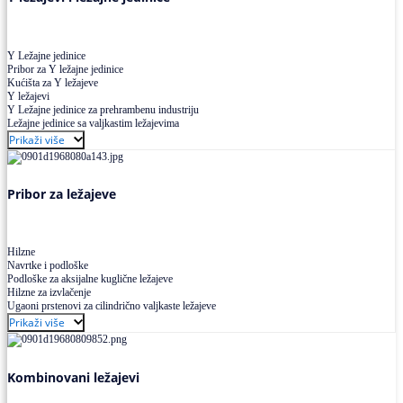
Y Ležajne jedinice
Pribor za Y ležajne jedinice
Kućišta za Y ležajeve
Y ležajevi
Y Ležajne jedinice za prehrambenu industriju
Ležajne jedinice sa valjkastim ležajevima
Prikaži više
Pribor za ležajeve
Hilzne
Navrtke i podloške
Podloške za aksijalne kuglične ležajeve
Hilzne za izvlačenje
Ugaoni prstenovi za cilindrično valjkaste ležajeve
Prikaži više
Kombinovani ležajevi