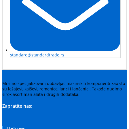
standard@standardtrade.rs
Mi smo specijalizovani dobavljač mašinskih komponenti kao što
su ležajevi, kaiševi, remenice, lanci i lančanici. Takođe nudimo
širok asortiman alata i drugih dodataka.
Zapratite nas: