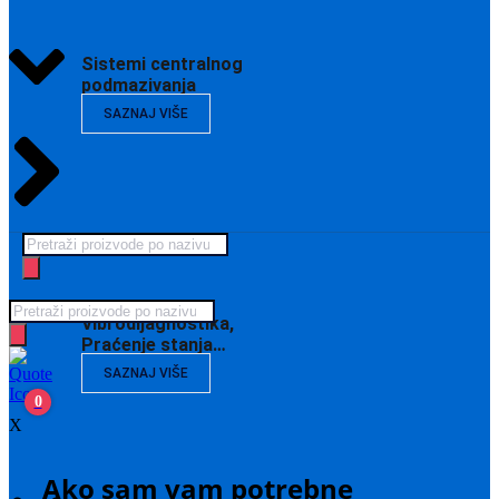
Sistemi centralnog
podmazivanja
SAZNAJ VIŠE
Products
search
Products
Vibrodijagnostika,
search
Praćenje stanja…
SAZNAJ VIŠE
0
X
Ako sam vam potrebne