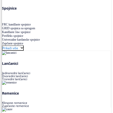
Višekanalno remenje PJ,PK
Spojnice
FRC kandžaste spojnice
GRID spojnica sa oprugom
Kandžaste Jaw spojnice
Perifleks spojnice
Univerzalne kardanske spojnice
Zupčaste spojnice
Prikaži više
Lančanici
Jednoredni lančanici
Dvoredni lančanici
Troredni lančanici
Remenice
Klinaste remenice
Zupčaste remenice