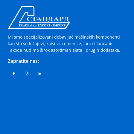
Mi smo specijalizovani dobavljač mašinskih komponenti
kao što su ležajevi, kaiševi, remenice, lanci i lančanici.
Takođe nudimo širok asortiman alata i drugih dodataka.
Zapratite nas: