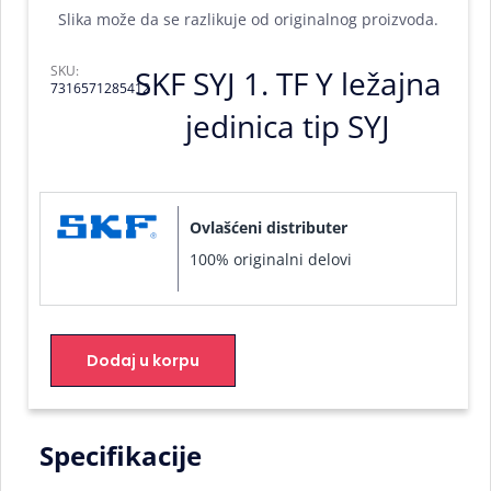
Slika može da se razlikuje od originalnog proizvoda.
SKU:
SKF SYJ 1. TF Y ležajna
7316571285412
jedinica tip SYJ
Ovlašćeni distributer
100% originalni delovi
Dodaj u korpu
Specifikacije