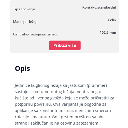
Kontakt, standardni
Tip zaptivanja
Čelik
Materijal, ležaj
102.5 mm
Centralno rastojanje između
Prikaži više
Opis
Jedinice kugličnog ležaja sa jastukom (plummer)
sastoje se od umetnutog ležaja montiranog u
kućište od livenog gvožđa koje se može pričvrstiti za
potpornu površinu. Ova varijanta je pogodna za
aplikacije sa konstantnim i naizmeničnim smerom
rotacije. Ima unutrašnji prsten proširen sa obe
strane i zaključan je na osovinu zatezanjem