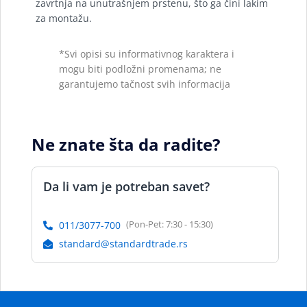
zavrtnja na unutrašnjem prstenu, što ga čini lakim
za montažu.
*Svi opisi su informativnog karaktera i
mogu biti podložni promenama; ne
garantujemo tačnost svih informacija
Ne znate šta da radite?
Da li vam je potreban savet?
(Pon-Pet: 7:30 - 15:30)
011/3077-700
standard@standardtrade.rs