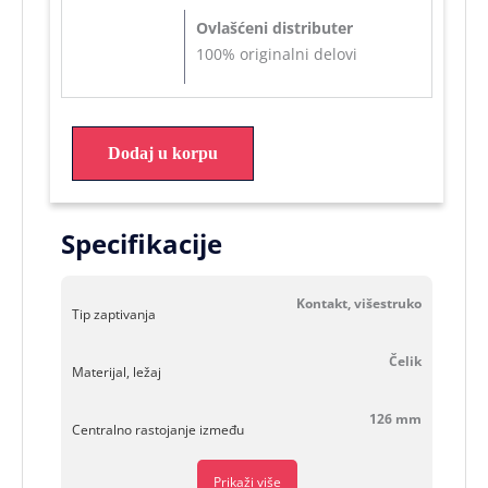
Ovlašćeni distributer
100% originalni delovi
Dodaj u korpu
Specifikacije
Kontakt, višestruko
Tip zaptivanja
Čelik
Materijal, ležaj
126 mm
Centralno rastojanje između
Prikaži više