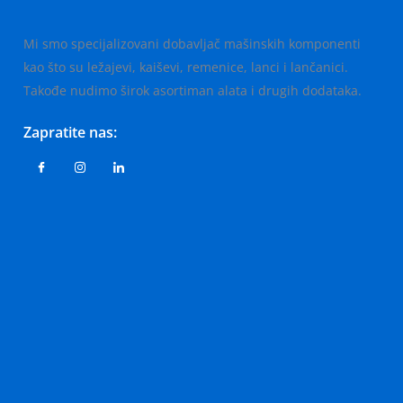
Mi smo specijalizovani dobavljač mašinskih komponenti
kao što su ležajevi, kaiševi, remenice, lanci i lančanici.
Takođe nudimo širok asortiman alata i drugih dodataka.
Zapratite nas: