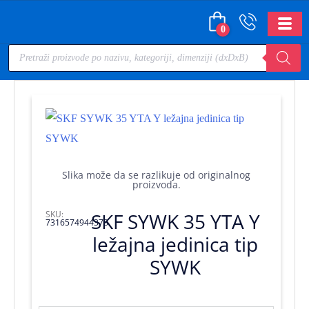
0
Slika može da se razlikuje od originalnog
proizvoda.
SKU:
SKF SYWK 35 YTA Y
7316574944378
ležajna jedinica tip
SYWK