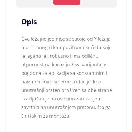
Opis
Ove ležajne jedinice se satoje od Y ležaja
montiranog u kompozitnom kućištu koje
je lagano, ali robusno i ima odličnu
otpornost na koroziju. Ova varijanta je
pogodna za aplikacije sa konstantnim i
naizmeničnim smerom rotacije. Ima
unutrašnji prsten proširen sa obe strane
i zaključan je na osovinu zatezanjem
zavrtnja na unutrašnjem prstenu, što ga
čini lakim za montažu.