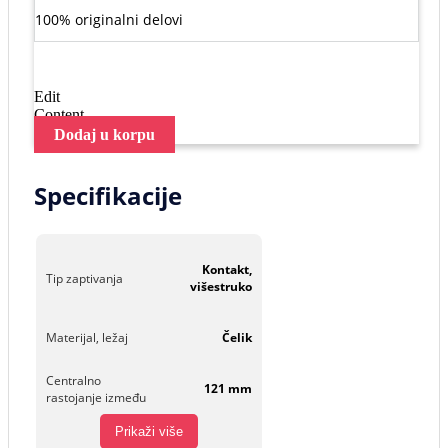
100% originalni delovi
Edit
Content
Dodaj u korpu
Specifikacije
Kontakt,
Tip zaptivanja
višestruko
Materijal, ležaj
Čelik
Centralno
121 mm
rastojanje između
Prikaži više