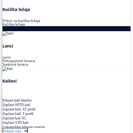
Kućišta ležaja
Pribor za kućišta ležaja
Kućišta ležaja
Proizvodi za prenos snage
Lanci
Lanci
Poluspojnice lanaca
Spojnice lanaca
Kaiševi
Klinasti kaiš klasični
Zupčasti HITD kaiš
Zupčasti kaiš, AT profil
Zupčasti kaiš, T profil
Zupčasti kaiš XL
Zupčasti STD kaiš
Uskoprofilno klinasto remenje
Prikaži više
Uskoprofilno klinasto remenje spojeno