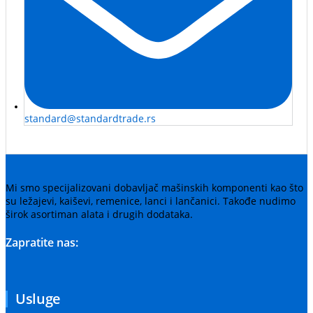
standard@standardtrade.rs
Mi smo specijalizovani dobavljač mašinskih komponenti kao što
su ležajevi, kaiševi, remenice, lanci i lančanici. Takođe nudimo
širok asortiman alata i drugih dodataka.
Zapratite nas:
Usluge