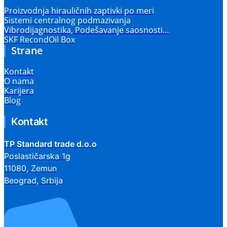
Proizvodnja hirauličnih zaptivki po meri
Sistemi centralnog podmazivanja
Vibrodijagnostika, Podešavanje saosnosti…
SKF RecondOil Box
Strane
Kontakt
O nama
Karijera
Blog
Kontakt
TP Standard trade d.o.o
Poslastičarska 1g
11080, Zemun
Beograd, Srbija