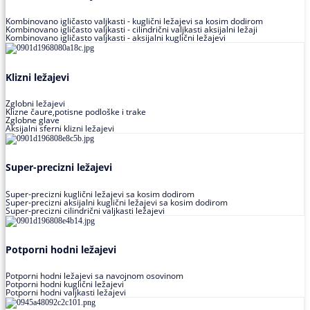
Kombinovano igličasto valjkasti - kuglični ležajevi sa kosim dodirom
Kombinovano igličasto valjkasti - cilindrični valjkasti aksijalni ležaji
Kombinovano igličasto valjkasti - aksijalni kuglični ležajevi
Klizni ležajevi
Zglobni ležajevi
Klizne čaure,potisne podloške i trake
Zglobne glave
Aksijalni sferni klizni ležajevi
Super-precizni ležajevi
Super-precizni kuglični ležajevi sa kosim dodirom
Super-precizni aksijalni kuglični ležajevi sa kosim dodirom
Super-precizni cilindrični valjkasti ležajevi
Potporni hodni ležajevi
Potporni hodni ležajevi sa navojnom osovinom
Potporni hodni kuglični ležajevi
Potporni hodni valjkasti ležajevi