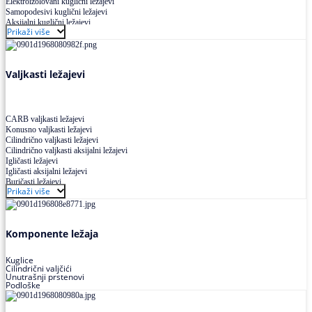
Elektroizolovani kuglični ležajevi
Samopodesivi kuglični ležajevi
Aksijalni kuglični ležajevi
Prikaži više
Kuglični ležajevi od nerđajućeg čelika
Valjkasti ležajevi
CARB valjkasti ležajevi
Konusno valjkasti ležajevi
Cilindrično valjkasti ležajevi
Cilindrično valjkasti aksijalni ležajevi
Igličasti ležajevi
Igličasti aksijalni ležajevi
Buričasti ležajevi
Prikaži više
Buričasti zaptiveni ležajevi
Buričasti aksijalni ležajevi
Komponente ležaja
Kuglice
Cilindrični valjčići
Unutrašnji prstenovi
Podloške