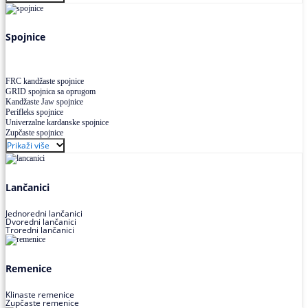
Uskoprofilno klinasto remenje XP extra power
Višekanalno remenje PJ,PK
Spojnice
FRC kandžaste spojnice
GRID spojnica sa oprugom
Kandžaste Jaw spojnice
Perifleks spojnice
Univerzalne kardanske spojnice
Zupčaste spojnice
Prikaži više
Lančanici
Jednoredni lančanici
Dvoredni lančanici
Troredni lančanici
Remenice
Klinaste remenice
Zupčaste remenice