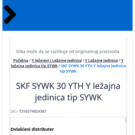
Slika može da se razlikuje od originalnog proizvoda.
Početna
/
Y ležajevi i Ležajne jedinice
/
Y Ležajne jedinice
/
Y
ležajna jedinica tip SYWK
/ SKF SYWK 30 YTH Y ležajna jedinica
tip SYWK
SKF SYWK 30 YTH Y ležajna
jedinica tip SYWK
SKU:
7316574924387
Ovlašćeni distributer