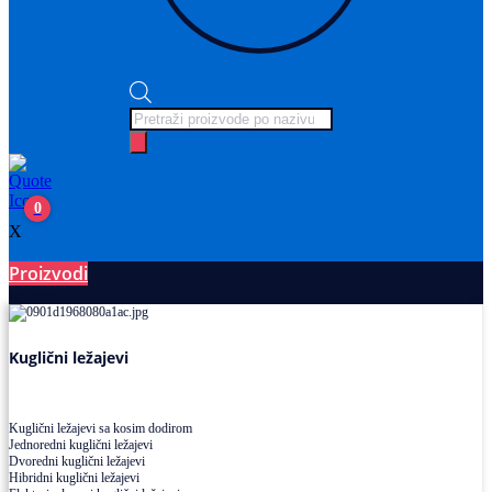
Products
search
0
X
Proizvodi
Ležajevi
Kuglični ležajevi
Kuglični ležajevi sa kosim dodirom
Jednoredni kuglični ležajevi
Dvoredni kuglični ležajevi
Hibridni kuglični ležajevi