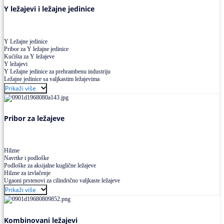
Y ležajevi i ležajne jedinice
Y Ležajne jedinice
Pribor za Y ležajne jedinice
Kućišta za Y ležajeve
Y ležajevi
Y Ležajne jedinice za prehrambenu industriju
Ležajne jedinice sa valjkastim ležajevima
Prikaži više
Pribor za ležajeve
Hilzne
Navrtke i podloške
Podloške za aksijalne kuglične ležajeve
Hilzne za izvlačenje
Ugaoni prstenovi za cilindrično valjkaste ležajeve
Prikaži više
Kombinovani ležajevi