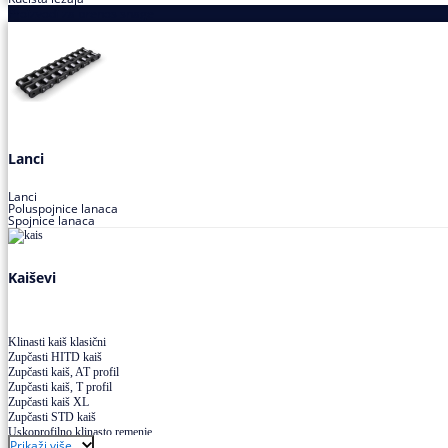
Proizvodi za prenos snage
Lanci
Lanci
Poluspojnice lanaca
Spojnice lanaca
Kaiševi
Klinasti kaiš klasični
Zupčasti HITD kaiš
Zupčasti kaiš, AT profil
Zupčasti kaiš, T profil
Zupčasti kaiš XL
Zupčasti STD kaiš
Uskoprofilno klinasto remenje
Prikaži više
Uskoprofilno klinasto remenje spojeno