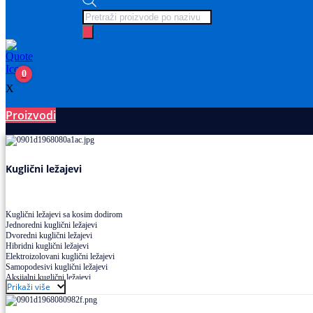
Products
search
0
X
Proizvodi
Ležajevi
Kuglični ležajevi
Kuglični ležajevi sa kosim dodirom
Jednoredni kuglični ležajevi
Dvoredni kuglični ležajevi
Hibridni kuglični ležajevi
Elektroizolovani kuglični ležajevi
Samopodesivi kuglični ležajevi
Aksijalni kuglični ležajevi
Prikaži više
Kuglični ležajevi od nerđajućeg čelika