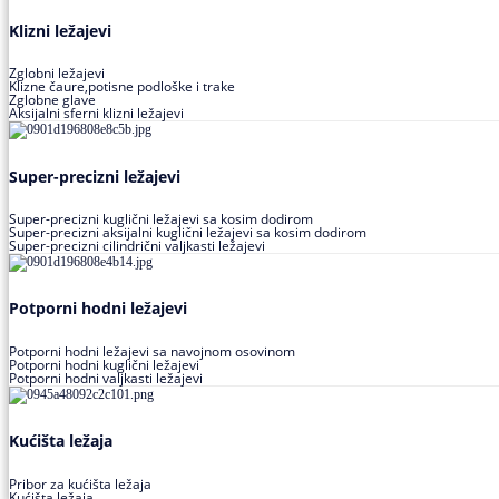
Klizni ležajevi
Zglobni ležajevi
Klizne čaure,potisne podloške i trake
Zglobne glave
Aksijalni sferni klizni ležajevi
Super-precizni ležajevi
Super-precizni kuglični ležajevi sa kosim dodirom
Super-precizni aksijalni kuglični ležajevi sa kosim dodirom
Super-precizni cilindrični valjkasti ležajevi
Potporni hodni ležajevi
Potporni hodni ležajevi sa navojnom osovinom
Potporni hodni kuglični ležajevi
Potporni hodni valjkasti ležajevi
Kućišta ležaja
Pribor za kućišta ležaja
Kućišta ležaja