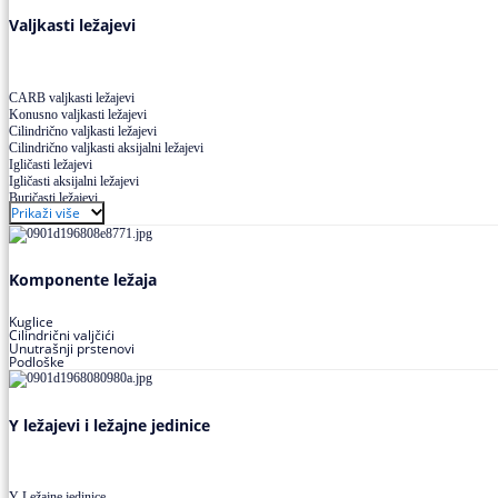
Valjkasti ležajevi
CARB valjkasti ležajevi
Konusno valjkasti ležajevi
Cilindrično valjkasti ležajevi
Cilindrično valjkasti aksijalni ležajevi
Igličasti ležajevi
Igličasti aksijalni ležajevi
Buričasti ležajevi
Prikaži više
Buričasti zaptiveni ležajevi
Buričasti aksijalni ležajevi
Komponente ležaja
Kuglice
Cilindrični valjčići
Unutrašnji prstenovi
Podloške
Y ležajevi i ležajne jedinice
Y Ležajne jedinice