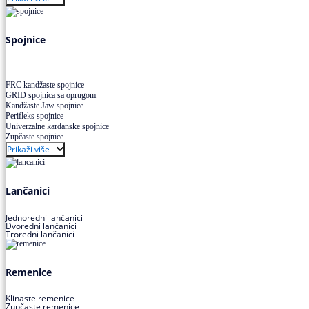
Uskoprofilno klinasto remenje XP extra power
Višekanalno remenje PJ,PK
Spojnice
FRC kandžaste spojnice
GRID spojnica sa oprugom
Kandžaste Jaw spojnice
Perifleks spojnice
Univerzalne kardanske spojnice
Zupčaste spojnice
Prikaži više
Lančanici
Jednoredni lančanici
Dvoredni lančanici
Troredni lančanici
Remenice
Klinaste remenice
Zupčaste remenice