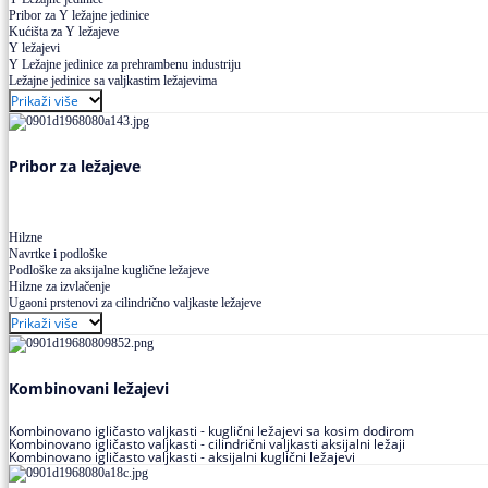
Pribor za Y ležajne jedinice
Kućišta za Y ležajeve
Y ležajevi
Y Ležajne jedinice za prehrambenu industriju
Ležajne jedinice sa valjkastim ležajevima
Prikaži više
Pribor za ležajeve
Hilzne
Navrtke i podloške
Podloške za aksijalne kuglične ležajeve
Hilzne za izvlačenje
Ugaoni prstenovi za cilindrično valjkaste ležajeve
Prikaži više
Kombinovani ležajevi
Kombinovano igličasto valjkasti - kuglični ležajevi sa kosim dodirom
Kombinovano igličasto valjkasti - cilindrični valjkasti aksijalni ležaji
Kombinovano igličasto valjkasti - aksijalni kuglični ležajevi