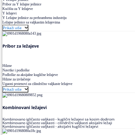
Pribor za Y ležajne jedinice
Kućišta za Y ležajeve
Y ležajevi
Y Ležajne jedinice za prehrambenu industriju
Ležajne jedinice sa valjkastim ležajevima
Prikaži više
Pribor za ležajeve
Hilzne
Navrtke i podloške
Podloške za aksijalne kuglične ležajeve
Hilzne za izvlačenje
Ugaoni prstenovi za cilindrično valjkaste ležajeve
Prikaži više
Kombinovani ležajevi
Kombinovano igličasto valjkasti - kuglični ležajevi sa kosim dodirom
Kombinovano igličasto valjkasti - cilindrični valjkasti aksijalni ležaji
Kombinovano igličasto valjkasti - aksijalni kuglični ležajevi