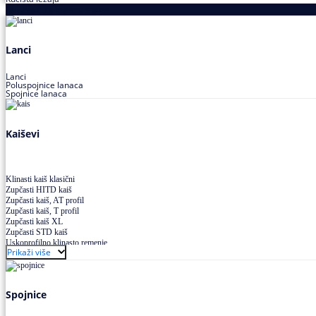
Proizvodi za prenos snage
Lanci
Lanci
Poluspojnice lanaca
Spojnice lanaca
Kaiševi
Klinasti kaiš klasični
Zupčasti HITD kaiš
Zupčasti kaiš, AT profil
Zupčasti kaiš, T profil
Zupčasti kaiš XL
Zupčasti STD kaiš
Uskoprofilno klinasto remenje
Prikaži više
Uskoprofilno klinasto remenje spojeno
Uskoprofilno klinasto remenje XP extra power
Višekanalno remenje PJ,PK
Spojnice