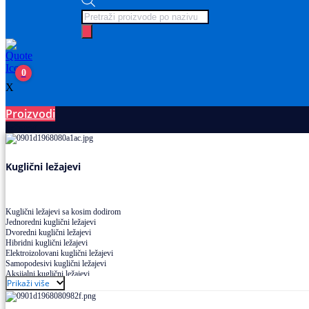
Products
search
0
X
Proizvodi
Ležajevi
Kuglični ležajevi
Kuglični ležajevi sa kosim dodirom
Jednoredni kuglični ležajevi
Dvoredni kuglični ležajevi
Hibridni kuglični ležajevi
Elektroizolovani kuglični ležajevi
Samopodesivi kuglični ležajevi
Aksijalni kuglični ležajevi
Prikaži više
Kuglični ležajevi od nerđajućeg čelika