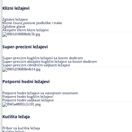
Klizni ležajevi
Zglobni ležajevi
Klizne čaure,potisne podloške i trake
Zglobne glave
Aksijalni sferni klizni ležajevi
Super-precizni ležajevi
Super-precizni kuglični ležajevi sa kosim dodirom
Super-precizni aksijalni kuglični ležajevi sa kosim dodirom
Super-precizni cilindrični valjkasti ležajevi
Potporni hodni ležajevi
Potporni hodni ležajevi sa navojnom osovinom
Potporni hodni kuglični ležajevi
Potporni hodni valjkasti ležajevi
Kućišta ležaja
Pribor za kućišta ležaja
Kućišta ležaja