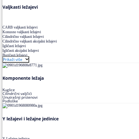
Valjkasti ležajevi
CARB valjkasti ležajevi
Konusno valjkasti ležajevi
Cilindrično valjkasti ležajevi
Cilindrično valjkasti aksijalni ležajevi
Igličasti ležajevi
Igličasti aksijalni ležajevi
Buričasti ležajevi
Prikaži više
Buričasti zaptiveni ležajevi
Buričasti aksijalni ležajevi
Komponente ležaja
Kuglice
Cilindrični valjčići
Unutrašnji prstenovi
Podloške
Y ležajevi i ležajne jedinice
Y Ležajne jedinice