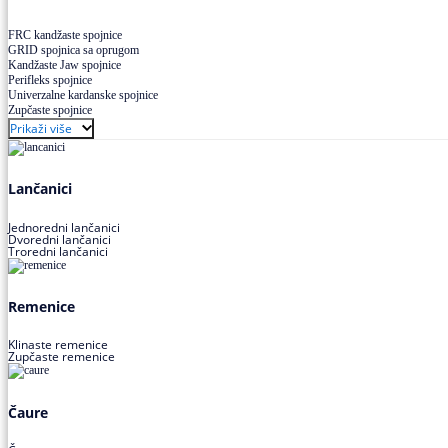
FRC kandžaste spojnice
GRID spojnica sa oprugom
Kandžaste Jaw spojnice
Perifleks spojnice
Univerzalne kardanske spojnice
Zupčaste spojnice
Prikaži više
Lančanici
Jednoredni lančanici
Dvoredni lančanici
Troredni lančanici
Remenice
Klinaste remenice
Zupčaste remenice
Čaure