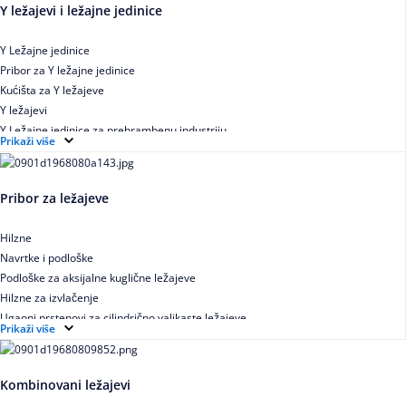
Y ležajevi i ležajne jedinice
Y Ležajne jedinice
Pribor za Y ležajne jedinice
Kućišta za Y ležajeve
Y ležajevi
Y Ležajne jedinice za prehrambenu industriju
Prikaži više
Ležajne jedinice sa valjkastim ležajevima
Pribor za ležajeve
Hilzne
Navrtke i podloške
Podloške za aksijalne kuglične ležajeve
Hilzne za izvlačenje
Ugaoni prstenovi za cilindrično valjkaste ležajeve
Prikaži više
Kombinovani ležajevi