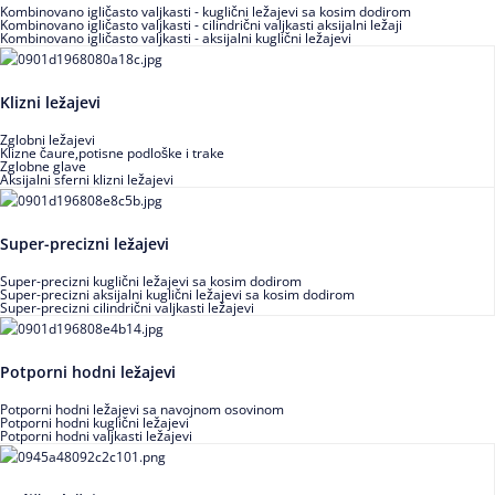
Kombinovano igličasto valjkasti - kuglični ležajevi sa kosim dodirom
Kombinovano igličasto valjkasti - cilindrični valjkasti aksijalni ležaji
Kombinovano igličasto valjkasti - aksijalni kuglični ležajevi
Klizni ležajevi
Zglobni ležajevi
Klizne čaure,potisne podloške i trake
Zglobne glave
Aksijalni sferni klizni ležajevi
Super-precizni ležajevi
Super-precizni kuglični ležajevi sa kosim dodirom
Super-precizni aksijalni kuglični ležajevi sa kosim dodirom
Super-precizni cilindrični valjkasti ležajevi
Potporni hodni ležajevi
Potporni hodni ležajevi sa navojnom osovinom
Potporni hodni kuglični ležajevi
Potporni hodni valjkasti ležajevi