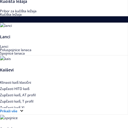
Kućišta ležaja
Pribor za kućišta ležaja
Kućišta ležaja
Proizvodi za prenos snage
Lanci
Lanci
Poluspojnice lanaca
Spojnice lanaca
Kaiševi
Klinasti kaiš klasični
Zupčasti HITD kaiš
Zupčasti kaiš, AT profil
Zupčasti kaiš, T profil
Zupčasti kaiš XL
Prikaži više
Zupčasti STD kaiš
Uskoprofilno klinasto remenje
Uskoprofilno klinasto remenje spojeno