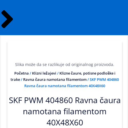
Slika može da se razlikuje od originalnog proizvoda.
Početna
/
Klizni ležajevi
/
Klizne čaure, potisne podloške i
trake
/
Ravna čaura namotana filamentom
/ SKF PWM 404860
Ravna čaura namotana filamentom 40X48X60
SKF PWM 404860 Ravna čaura
namotana filamentom
40X48X60