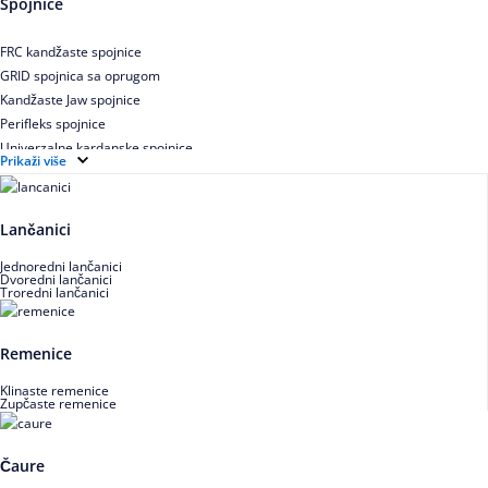
Spojnice
Uskoprofilno klinasto remenje XP extra power
Višekanalno remenje PJ,PK
FRC kandžaste spojnice
GRID spojnica sa oprugom
Kandžaste Jaw spojnice
Perifleks spojnice
Univerzalne kardanske spojnice
Prikaži više
Zupčaste spojnice
Lančanici
Jednoredni lančanici
Dvoredni lančanici
Troredni lančanici
Remenice
Klinaste remenice
Zupčaste remenice
Čaure