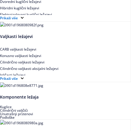
Dvoredni kuglični ležajevi
Hibridni kuglični ležajevi
Elektroizolovani kuglični ležajevi
Prikaži više
Samopodesivi kuglični ležajevi
Aksijalni kuglični ležajevi
Kuglični ležajevi od nerđajućeg čelika
Valjkasti ležajevi
CARB valjkasti ležajevi
Konusno valjkasti ležajevi
Cilindrično valjkasti ležajevi
Cilindrično valjkasti aksijalni ležajevi
Igličasti ležajevi
Prikaži više
Igličasti aksijalni ležajevi
Buričasti ležajevi
Buričasti zaptiveni ležajevi
Komponente ležaja
Buričasti aksijalni ležajevi
Kuglice
Cilindrični valjčići
Unutrašnji prstenovi
Podloške