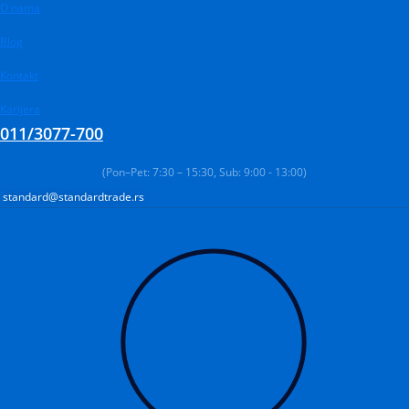
Pređi
Products
O nama
Products
Products
na
search
search
search
Blog
sadržaj
Kontakt
Karijera
011/3077-700
(Pon–Pet: 7:30 – 15:30, Sub: 9:00 - 13:00)
standard@standardtrade.rs