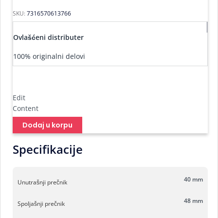
SKU:
7316570613766
Ovlašćeni distributer
100% originalni delovi
Edit
Content
Dodaj u korpu
Specifikacije
40 mm
Unutrašnji prečnik
48 mm
Spoljašnji prečnik