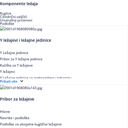
Buričasti zaptiveni ležajevi
Komponente ležaja
Buričasti aksijalni ležajevi
Kuglice
Cilindrični valjčići
Unutrašnji prstenovi
Podloške
Y ležajevi i ležajne jedinice
Y Ležajne jedinice
Pribor za Y ležajne jedinice
Kućišta za Y ležajeve
Y ležajevi
Y Ležajne jedinice za prehrambenu industriju
Prikaži više
Ležajne jedinice sa valjkastim ležajevima
Pribor za ležajeve
Hilzne
Navrtke i podloške
Podloške za aksijalne kuglične ležajeve