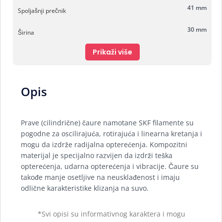
41 mm
Spoljašnji prečnik
30 mm
Širina
Prikaži više
Opis
Prave (cilindrične) čaure namotane SKF filamente su
pogodne za oscilirajuća, rotirajuća i linearna kretanja i
mogu da izdrže radijalna opterećenja. Kompozitni
materijal je specijalno razvijen da izdrži teška
opterećenja, udarna opterećenja i vibracije. Čaure su
takođe manje osetljive na neusklađenost i imaju
odlične karakteristike klizanja na suvo.
*Svi opisi su informativnog karaktera i mogu