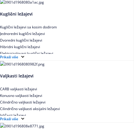
Kuglični ležajevi
Kuglični ležajevi sa kosim dodirom
Jednoredni kuglični ležajevi
Dvoredni kuglični ležajevi
Hibridni kuglični ležajevi
Elektroizolovani kuglični ležajevi
Prikaži više
Samopodesivi kuglični ležajevi
Aksijalni kuglični ležajevi
Kuglični ležajevi od nerđajućeg čelika
Valjkasti ležajevi
CARB valjkasti ležajevi
Konusno valjkasti ležajevi
Cilindrično valjkasti ležajevi
Cilindrično valjkasti aksijalni ležajevi
Igličasti ležajevi
Prikaži više
Igličasti aksijalni ležajevi
Buričasti ležajevi