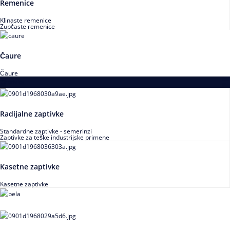
Remenice
Klinaste remenice
Zupčaste remenice
Čaure
Čaure
Zaptivke
Radijalne zaptivke
Standardne zaptivke - semerinzi
Zaptivke za teške industrijske primene
Kasetne zaptivke
Kasetne zaptivke