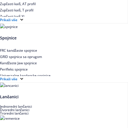
Zupčasti kaiš, AT profil
Zupčasti kaiš, T profil
Zupčasti kaiš XL
Prikaži više
Zupčasti STD kaiš
Uskoprofilno klinasto remenje
Uskoprofilno klinasto remenje spojeno
Spojnice
Uskoprofilno klinasto remenje XP extra power
Višekanalno remenje PJ,PK
FRC kandžaste spojnice
GRID spojnica sa oprugom
Kandžaste Jaw spojnice
Perifleks spojnice
Univerzalne kardanske spojnice
Prikaži više
Zupčaste spojnice
Lančanici
Jednoredni lančanici
Dvoredni lančanici
Troredni lančanici