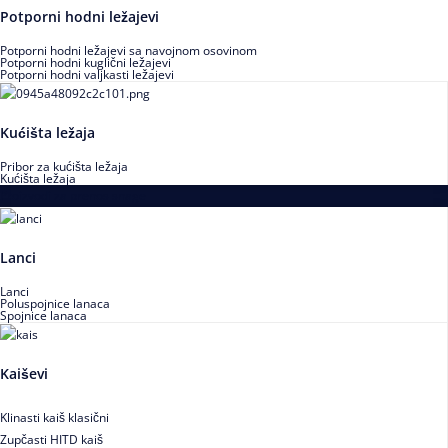
Potporni hodni ležajevi
Potporni hodni ležajevi sa navojnom osovinom
Potporni hodni kuglični ležajevi
Potporni hodni valjkasti ležajevi
Kućišta ležaja
Pribor za kućišta ležaja
Kućišta ležaja
Proizvodi za prenos snage
Lanci
Lanci
Poluspojnice lanaca
Spojnice lanaca
Kaiševi
Klinasti kaiš klasični
Zupčasti HITD kaiš