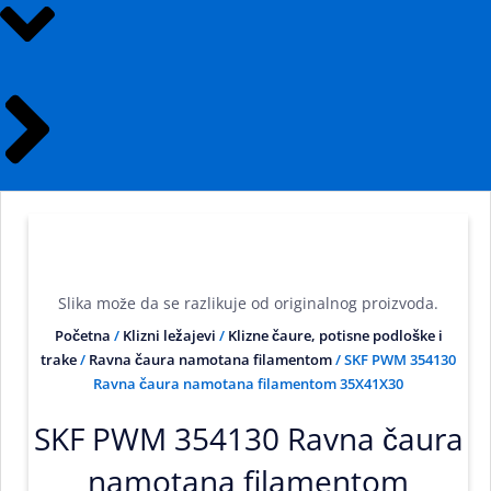
Slika može da se razlikuje od originalnog proizvoda.
Početna
/
Klizni ležajevi
/
Klizne čaure, potisne podloške i
trake
/
Ravna čaura namotana filamentom
/ SKF PWM 354130
Ravna čaura namotana filamentom 35X41X30
SKF PWM 354130 Ravna čaura
namotana filamentom