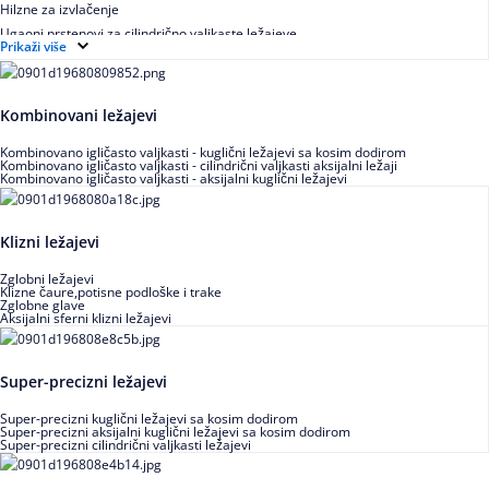
Hilzne za izvlačenje
Ugaoni prstenovi za cilindrično valjkaste ležajeve
Prikaži više
Kombinovani ležajevi
Kombinovano igličasto valjkasti - kuglični ležajevi sa kosim dodirom
Kombinovano igličasto valjkasti - cilindrični valjkasti aksijalni ležaji
Kombinovano igličasto valjkasti - aksijalni kuglični ležajevi
Klizni ležajevi
Zglobni ležajevi
Klizne čaure,potisne podloške i trake
Zglobne glave
Aksijalni sferni klizni ležajevi
Super-precizni ležajevi
Super-precizni kuglični ležajevi sa kosim dodirom
Super-precizni aksijalni kuglični ležajevi sa kosim dodirom
Super-precizni cilindrični valjkasti ležajevi