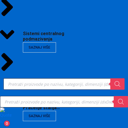
Sistemi centralnog
podmazivanja
SAZNAJ VIŠE
Products
search
Products
search
Vibrodijagnostika,
Praćenje stanja…
SAZNAJ VIŠE
0