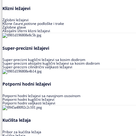
Klizni ležajevi
Zglobni ležajevi
Klizne čaure,potisne podloške i trake
Zglobne glave
Aksijalni sferni klizni ležajevi
Super-precizni ležajevi
Super-precizni kuglični ležajevi sa kosim dodirom
Super-precizni aksijalni kuglični ležajevi sa kosim dodirom
Super-precizni cilindrični valjkasti ležajevi
Potporni hodni ležajevi
Potporni hodni ležajevi sa navojnom osovinom
Potporni hodni kuglični ležajevi
Potporni hodni valjkasti ležajevi
Kućišta ležaja
Pribor za kućišta ležaja
Kućišta ležaja