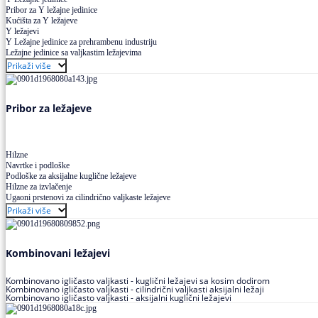
Pribor za Y ležajne jedinice
Kućišta za Y ležajeve
Y ležajevi
Y Ležajne jedinice za prehrambenu industriju
Ležajne jedinice sa valjkastim ležajevima
Prikaži više
Pribor za ležajeve
Hilzne
Navrtke i podloške
Podloške za aksijalne kuglične ležajeve
Hilzne za izvlačenje
Ugaoni prstenovi za cilindrično valjkaste ležajeve
Prikaži više
Kombinovani ležajevi
Kombinovano igličasto valjkasti - kuglični ležajevi sa kosim dodirom
Kombinovano igličasto valjkasti - cilindrični valjkasti aksijalni ležaji
Kombinovano igličasto valjkasti - aksijalni kuglični ležajevi