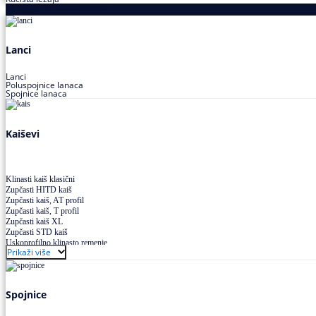
Proizvodi za prenos snage
Lanci
Lanci
Poluspojnice lanaca
Spojnice lanaca
Kaiševi
Klinasti kaiš klasični
Zupčasti HITD kaiš
Zupčasti kaiš, AT profil
Zupčasti kaiš, T profil
Zupčasti kaiš XL
Zupčasti STD kaiš
Uskoprofilno klinasto remenje
Prikaži više
Uskoprofilno klinasto remenje spojeno
Uskoprofilno klinasto remenje XP extra power
Višekanalno remenje PJ,PK
Spojnice