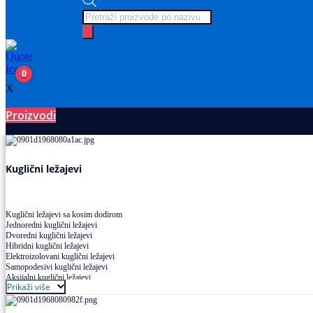
Products
search
0
X
Proizvodi
Ležajevi
Kuglični ležajevi
Kuglični ležajevi sa kosim dodirom
Jednoredni kuglični ležajevi
Dvoredni kuglični ležajevi
Hibridni kuglični ležajevi
Elektroizolovani kuglični ležajevi
Samopodesivi kuglični ležajevi
Aksijalni kuglični ležajevi
Prikaži više
Kuglični ležajevi od nerđajućeg čelika