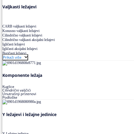
Valjkasti ležajevi
CARB valjkasti ležajevi
Konusno valjkasti ležajevi
Cilindrično valjkasti ležajevi
Cilindrično valjkasti aksijalni ležajevi
Igličasti ležajevi
Igličasti aksijalni ležajevi
Buričasti ležajevi
Prikaži više
Buričasti zaptiveni ležajevi
Buričasti aksijalni ležajevi
Komponente ležaja
Kuglice
Cilindrični valjčići
Unutrašnji prstenovi
Podloške
Y ležajevi i ležajne jedinice
Y Ležajne jedinice