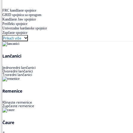
FRC kandžaste spojnice
GRID spojnica sa oprugom
Kandžaste Jaw spojnice
Perifleks spojnice
Univerzalne kardanske spojnice
Zupčaste spojnice
Prikaži više
Lančanici
Jednoredni lančanici
Dvoredni lančanici
Troredni lančanici
Remenice
Klinaste remenice
Zupčaste remenice
Čaure