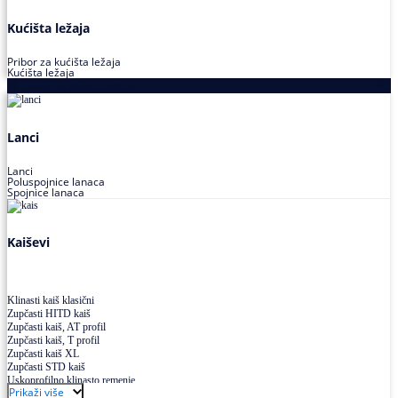
Kućišta ležaja
Pribor za kućišta ležaja
Kućišta ležaja
Proizvodi za prenos snage
Lanci
Lanci
Poluspojnice lanaca
Spojnice lanaca
Kaiševi
Klinasti kaiš klasični
Zupčasti HITD kaiš
Zupčasti kaiš, AT profil
Zupčasti kaiš, T profil
Zupčasti kaiš XL
Zupčasti STD kaiš
Uskoprofilno klinasto remenje
Prikaži više
Uskoprofilno klinasto remenje spojeno