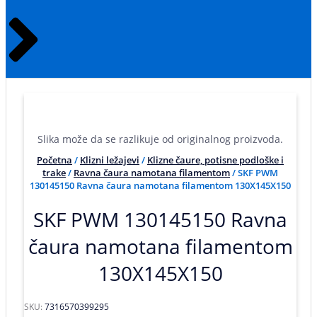
Slika može da se razlikuje od originalnog proizvoda.
Početna
/
Klizni ležajevi
/
Klizne čaure, potisne podloške i
trake
/
Ravna čaura namotana filamentom
/ SKF PWM
130145150 Ravna čaura namotana filamentom 130X145X150
SKF PWM 130145150 Ravna
čaura namotana filamentom
130X145X150
SKU:
7316570399295