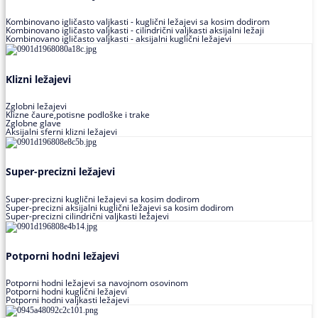
Kombinovano igličasto valjkasti - kuglični ležajevi sa kosim dodirom
Kombinovano igličasto valjkasti - cilindrični valjkasti aksijalni ležaji
Kombinovano igličasto valjkasti - aksijalni kuglični ležajevi
Klizni ležajevi
Zglobni ležajevi
Klizne čaure,potisne podloške i trake
Zglobne glave
Aksijalni sferni klizni ležajevi
Super-precizni ležajevi
Super-precizni kuglični ležajevi sa kosim dodirom
Super-precizni aksijalni kuglični ležajevi sa kosim dodirom
Super-precizni cilindrični valjkasti ležajevi
Potporni hodni ležajevi
Potporni hodni ležajevi sa navojnom osovinom
Potporni hodni kuglični ležajevi
Potporni hodni valjkasti ležajevi