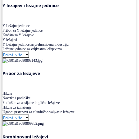
Y ležajevi i ležajne jedinice
Y Ležajne jedinice
Pribor za Y ležajne jedinice
Kućišta za Y ležajeve
Y ležajevi
Y Ležajne jedinice za prehrambenu industriju
Ležajne jedinice sa valjkastim ležajevima
Prikaži više
Pribor za ležajeve
Hilzne
Navrtke i podloške
Podloške za aksijalne kuglične ležajeve
Hilzne za izvlačenje
Ugaoni prstenovi za cilindrično valjkaste ležajeve
Prikaži više
Kombinovani ležajevi