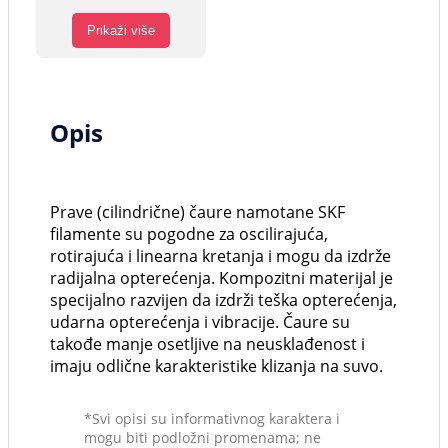
Prikaži više
Opis
Prave (cilindrične) čaure namotane SKF
filamente su pogodne za oscilirajuća,
rotirajuća i linearna kretanja i mogu da izdrže
radijalna opterećenja. Kompozitni materijal je
specijalno razvijen da izdrži teška opterećenja,
udarna opterećenja i vibracije. Čaure su
takođe manje osetljive na neusklađenost i
imaju odlične karakteristike klizanja na suvo.
*Svi opisi su informativnog karaktera i
mogu biti podložni promenama; ne