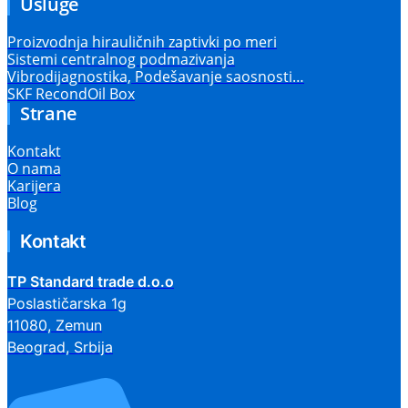
Usluge
Proizvodnja hirauličnih zaptivki po meri
Sistemi centralnog podmazivanja
Vibrodijagnostika, Podešavanje saosnosti…
SKF RecondOil Box
Strane
Kontakt
O nama
Karijera
Blog
Kontakt
TP Standard trade d.o.o
Poslastičarska 1g
11080, Zemun
Beograd, Srbija