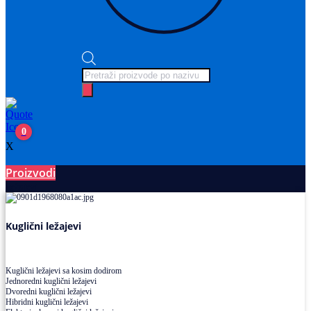
Products
search
0
X
Proizvodi
Ležajevi
Kuglični ležajevi
Kuglični ležajevi sa kosim dodirom
Jednoredni kuglični ležajevi
Dvoredni kuglični ležajevi
Hibridni kuglični ležajevi