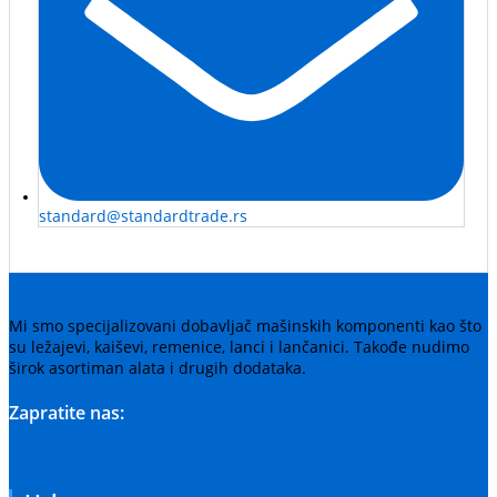
standard@standardtrade.rs
Mi smo specijalizovani dobavljač mašinskih komponenti kao što
su ležajevi, kaiševi, remenice, lanci i lančanici. Takođe nudimo
širok asortiman alata i drugih dodataka.
Zapratite nas: