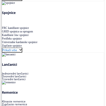
Uskoprofilno klinasto remenje XP extra power
Višekanalno remenje PJ,PK
Spojnice
FRC kandžaste spojnice
GRID spojnica sa oprugom
Kandžaste Jaw spojnice
Perifleks spojnice
Univerzalne kardanske spojnice
Zupčaste spojnice
Prikaži više
Lančanici
Jednoredni lančanici
Dvoredni lančanici
Troredni lančanici
Remenice
Klinaste remenice
Zupčaste remenice