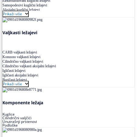
Elektroizolovani kuglični ležajevi
Samopodesivi kuglični ležajevi
Aksijalni kuglični ležajevi
Prikaži više
Kuglični ležajevi od nerđajućeg čelika
Valjkasti ležajevi
CARB valjkasti ležajevi
Konusno valjkasti ležajevi
Cilindrično valjkasti ležajevi
Cilindrično valjkasti aksijalni ležajevi
Igličasti ležajevi
Igličasti aksijalni ležajevi
Buričasti ležajevi
Prikaži više
Buričasti zaptiveni ležajevi
Buričasti aksijalni ležajevi
Komponente ležaja
Kuglice
Cilindrični valjčići
Unutrašnji prstenovi
Podloške