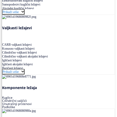
Elektroizolovani kuglični ležajevi
Samopodesivi kuglični ležajevi
Aksijalni kuglični ležajevi
Prikaži više
Kuglični ležajevi od nerđajućeg čelika
Valjkasti ležajevi
CARB valjkasti ležajevi
Konusno valjkasti ležajevi
Cilindrično valjkasti ležajevi
Cilindrično valjkasti aksijalni ležajevi
Igličasti ležajevi
Igličasti aksijalni ležajevi
Buričasti ležajevi
Prikaži više
Buričasti zaptiveni ležajevi
Buričasti aksijalni ležajevi
Komponente ležaja
Kuglice
Cilindrični valjčići
Unutrašnji prstenovi
Podloške