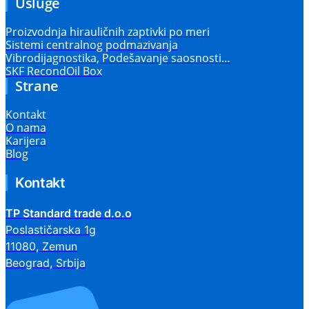
Usluge
Proizvodnja hirauličnih zaptivki po meri
Sistemi centralnog podmazivanja
Vibrodijagnostika, Podešavanje saosnosti…
SKF RecondOil Box
Strane
Kontakt
O nama
Karijera
Blog
Kontakt
TP Standard trade d.o.o
Poslastičarska 1g
11080, Zemun
Beograd, Srbija