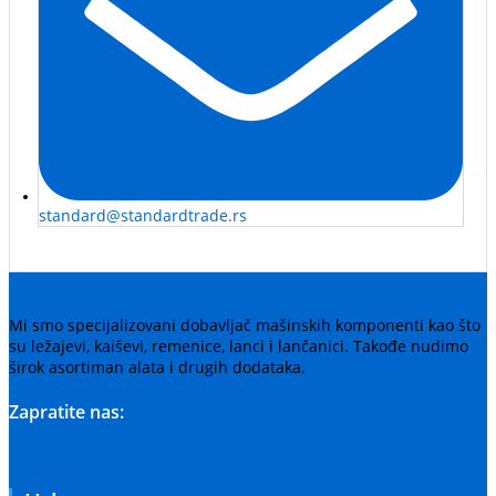
standard@standardtrade.rs
Mi smo specijalizovani dobavljač mašinskih komponenti kao što
su ležajevi, kaiševi, remenice, lanci i lančanici. Takođe nudimo
širok asortiman alata i drugih dodataka.
Zapratite nas: