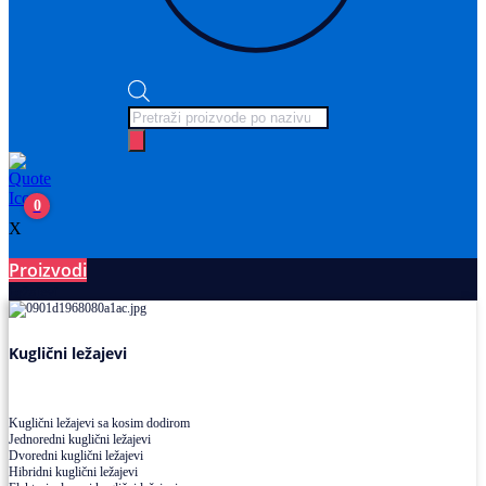
Products
search
0
X
Proizvodi
Ležajevi
Kuglični ležajevi
Kuglični ležajevi sa kosim dodirom
Jednoredni kuglični ležajevi
Dvoredni kuglični ležajevi
Hibridni kuglični ležajevi