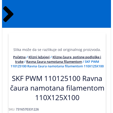
Slika može da se razlikuje od originalnog proizvoda.
Početna
/
Klizni ležajevi
/
Klizne čaure, potisne podloške i
trake
/
Ravna čaura namotana filamentom
/ SKF PWM
110125100 Ravna čaura namotana filamentom 110X125X100
SKF PWM 110125100 Ravna
čaura namotana filamentom
110X125X100
SKU:
7316570331226