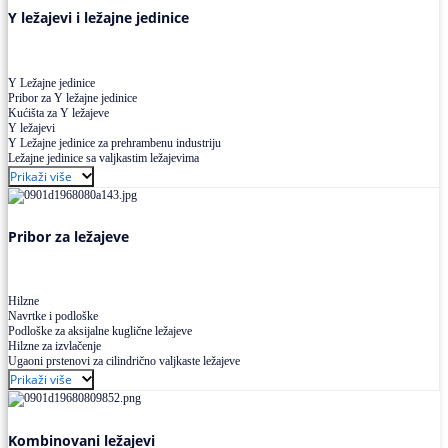
Y ležajevi i ležajne jedinice
Y Ležajne jedinice
Pribor za Y ležajne jedinice
Kućišta za Y ležajeve
Y ležajevi
Y Ležajne jedinice za prehrambenu industriju
Ležajne jedinice sa valjkastim ležajevima
Prikaži više
Pribor za ležajeve
Hilzne
Navrtke i podloške
Podloške za aksijalne kuglične ležajeve
Hilzne za izvlačenje
Ugaoni prstenovi za cilindrično valjkaste ležajeve
Prikaži više
Kombinovani ležajevi