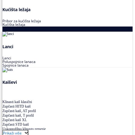
Kućišta ležaja
Pribor za kućišta ležaja
Kućišta ležaja
Proizvodi za prenos snage
Lanci
Lanci
Poluspojnice lanaca
Spojnice lanaca
Kaiševi
Klinasti kaiš klasični
Zupčasti HITD kaiš
Zupčasti kaiš, AT profil
Zupčasti kaiš, T profil
Zupčasti kaiš XL
Zupčasti STD kaiš
Uskoprofilno klinasto remenje
Prikaži više
Uskoprofilno klinasto remenje spojeno