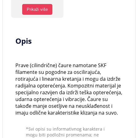
Prikaži više
Opis
Prave (cilindrične) čaure namotane SKF
filamente su pogodne za oscilirajuća,
rotirajuća i linearna kretanja i mogu da izdrže
radijalna opterećenja. Kompozitni materijal je
specijalno razvijen da izdrži teška opterećenja,
udarna opterećenja i vibracije. Čaure su
takođe manje osetljive na neusklađenost i
imaju odlične karakteristike klizanja na suvo.
*Svi opisi su informativnog karaktera i
mogu biti podložni promenama; ne