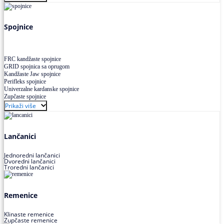
Uskoprofilno klinasto remenje XP extra power
Višekanalno remenje PJ,PK
Spojnice
FRC kandžaste spojnice
GRID spojnica sa oprugom
Kandžaste Jaw spojnice
Perifleks spojnice
Univerzalne kardanske spojnice
Zupčaste spojnice
Prikaži više
Lančanici
Jednoredni lančanici
Dvoredni lančanici
Troredni lančanici
Remenice
Klinaste remenice
Zupčaste remenice