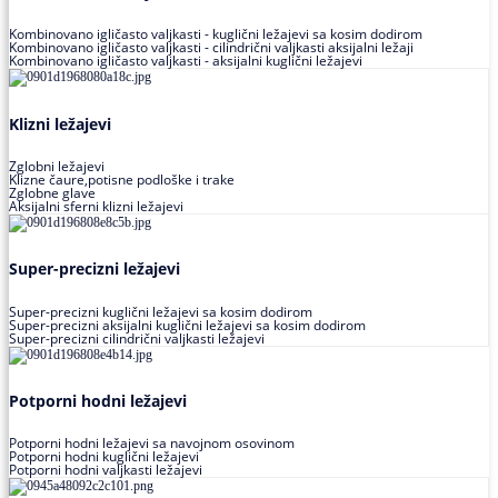
Kombinovano igličasto valjkasti - kuglični ležajevi sa kosim dodirom
Kombinovano igličasto valjkasti - cilindrični valjkasti aksijalni ležaji
Kombinovano igličasto valjkasti - aksijalni kuglični ležajevi
Klizni ležajevi
Zglobni ležajevi
Klizne čaure,potisne podloške i trake
Zglobne glave
Aksijalni sferni klizni ležajevi
Super-precizni ležajevi
Super-precizni kuglični ležajevi sa kosim dodirom
Super-precizni aksijalni kuglični ležajevi sa kosim dodirom
Super-precizni cilindrični valjkasti ležajevi
Potporni hodni ležajevi
Potporni hodni ležajevi sa navojnom osovinom
Potporni hodni kuglični ležajevi
Potporni hodni valjkasti ležajevi