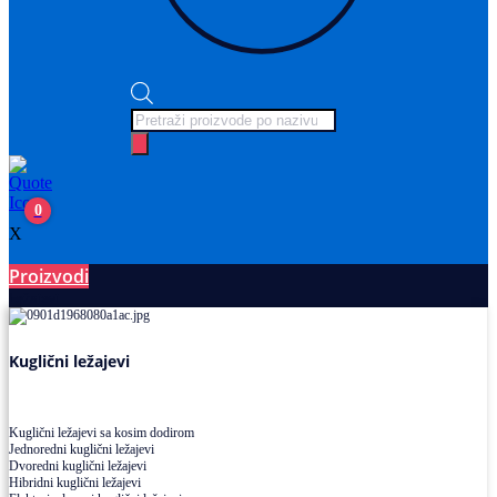
Products
search
0
X
Proizvodi
Ležajevi
Kuglični ležajevi
Kuglični ležajevi sa kosim dodirom
Jednoredni kuglični ležajevi
Dvoredni kuglični ležajevi
Hibridni kuglični ležajevi