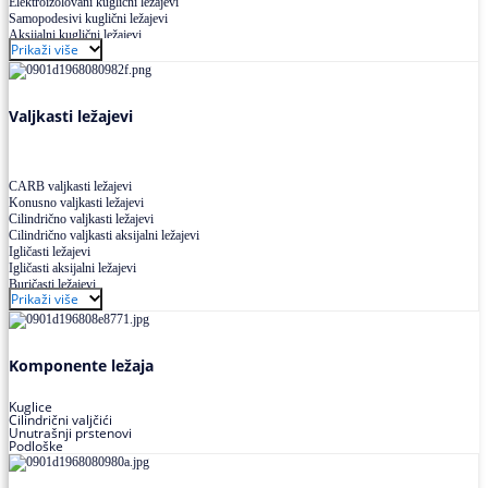
Elektroizolovani kuglični ležajevi
Samopodesivi kuglični ležajevi
Aksijalni kuglični ležajevi
Prikaži više
Kuglični ležajevi od nerđajućeg čelika
Valjkasti ležajevi
CARB valjkasti ležajevi
Konusno valjkasti ležajevi
Cilindrično valjkasti ležajevi
Cilindrično valjkasti aksijalni ležajevi
Igličasti ležajevi
Igličasti aksijalni ležajevi
Buričasti ležajevi
Prikaži više
Buričasti zaptiveni ležajevi
Buričasti aksijalni ležajevi
Komponente ležaja
Kuglice
Cilindrični valjčići
Unutrašnji prstenovi
Podloške