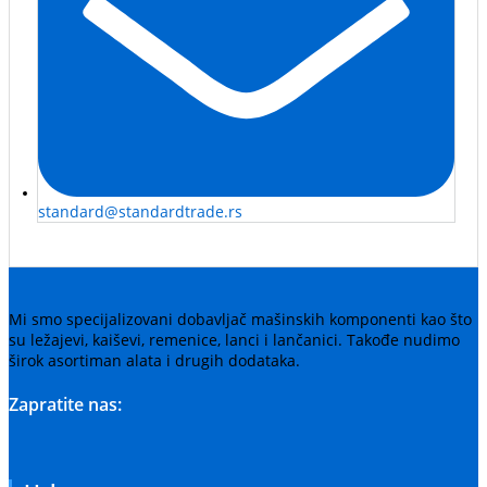
standard@standardtrade.rs
Mi smo specijalizovani dobavljač mašinskih komponenti kao što
su ležajevi, kaiševi, remenice, lanci i lančanici. Takođe nudimo
širok asortiman alata i drugih dodataka.
Zapratite nas: