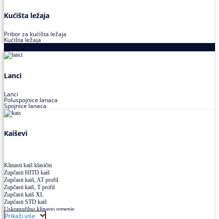
Kućišta ležaja
Pribor za kućišta ležaja
Kućišta ležaja
Proizvodi za prenos snage
Lanci
Lanci
Poluspojnice lanaca
Spojnice lanaca
Kaiševi
Klinasti kaiš klasični
Zupčasti HITD kaiš
Zupčasti kaiš, AT profil
Zupčasti kaiš, T profil
Zupčasti kaiš XL
Zupčasti STD kaiš
Uskoprofilno klinasto remenje
Prikaži više
Uskoprofilno klinasto remenje spojeno