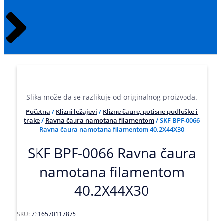
Slika može da se razlikuje od originalnog proizvoda.
Početna
/
Klizni ležajevi
/
Klizne čaure, potisne podloške i
trake
/
Ravna čaura namotana filamentom
/ SKF BPF-0066
Ravna čaura namotana filamentom 40.2X44X30
SKF BPF-0066 Ravna čaura
namotana filamentom
40.2X44X30
SKU:
7316570117875