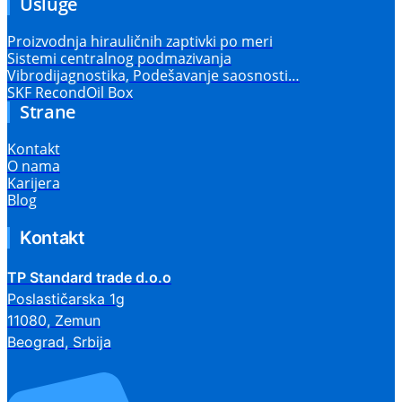
Usluge
Proizvodnja hirauličnih zaptivki po meri
Sistemi centralnog podmazivanja
Vibrodijagnostika, Podešavanje saosnosti…
SKF RecondOil Box
Strane
Kontakt
O nama
Karijera
Blog
Kontakt
TP Standard trade d.o.o
Poslastičarska 1g
11080, Zemun
Beograd, Srbija