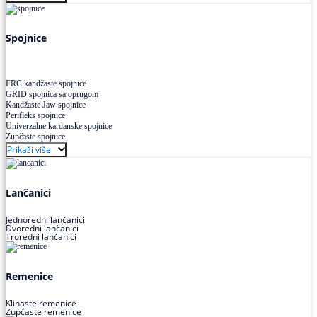
Uskoprofilno klinasto remenje XP extra power
Višekanalno remenje PJ,PK
Spojnice
FRC kandžaste spojnice
GRID spojnica sa oprugom
Kandžaste Jaw spojnice
Perifleks spojnice
Univerzalne kardanske spojnice
Zupčaste spojnice
Prikaži više
Lančanici
Jednoredni lančanici
Dvoredni lančanici
Troredni lančanici
Remenice
Klinaste remenice
Zupčaste remenice