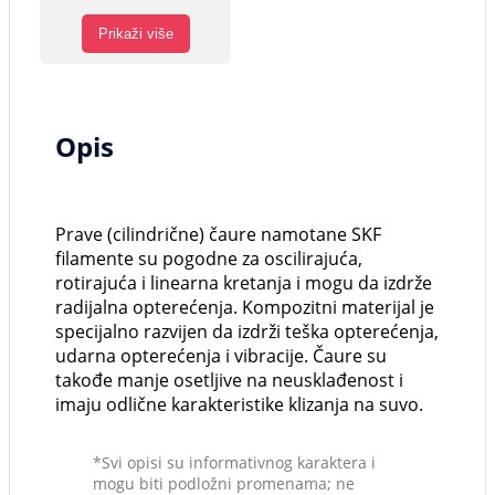
Prikaži više
Opis
Prave (cilindrične) čaure namotane SKF
filamente su pogodne za oscilirajuća,
rotirajuća i linearna kretanja i mogu da izdrže
radijalna opterećenja. Kompozitni materijal je
specijalno razvijen da izdrži teška opterećenja,
udarna opterećenja i vibracije. Čaure su
takođe manje osetljive na neusklađenost i
imaju odlične karakteristike klizanja na suvo.
*Svi opisi su informativnog karaktera i
mogu biti podložni promenama; ne