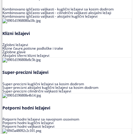
Kombinovano igličasto valjkasti - kuglični ležajevi sa kosim dodirom
Kombinovano igličasto valjkasti - cilindrični valjkasti aksijalni ležaji
Kombinovano igličasto valjkasti - aksijalni kuglični ležajevi
Klizni ležajevi
Zglobni ležajevi
Klizne čaure,potisne podloške i trake
Zglobne glave
Aksijalni sferni klizni ležajevi
Super-precizni ležajevi
Super-precizni kuglični ležajevi sa kosim dodirom
Super-precizni aksijalni kuglični ležajevi sa kosim dodirom
Super-precizni cilindrični valjkasti ležajevi
Potporni hodni ležajevi
Potporni hodni ležajevi sa navojnom osovinom
Potporni hodni kuglični ležajevi
Potporni hodni valjkasti ležajevi