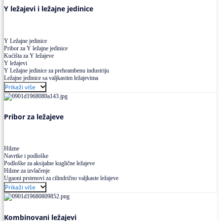
Y ležajevi i ležajne jedinice
Y Ležajne jedinice
Pribor za Y ležajne jedinice
Kućišta za Y ležajeve
Y ležajevi
Y Ležajne jedinice za prehrambenu industriju
Ležajne jedinice sa valjkastim ležajevima
Prikaži više
Pribor za ležajeve
Hilzne
Navrtke i podloške
Podloške za aksijalne kuglične ležajeve
Hilzne za izvlačenje
Ugaoni prstenovi za cilindrično valjkaste ležajeve
Prikaži više
Kombinovani ležajevi