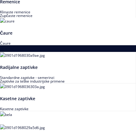
Remenice
Klinaste remenice
Zupčaste remenice
Čaure
Čaure
Zaptivke
Radijalne zaptivke
Standardne zaptivke - semerinzi
Zaptivke za teške industrijske primene
Kasetne zaptivke
Kasetne zaptivke