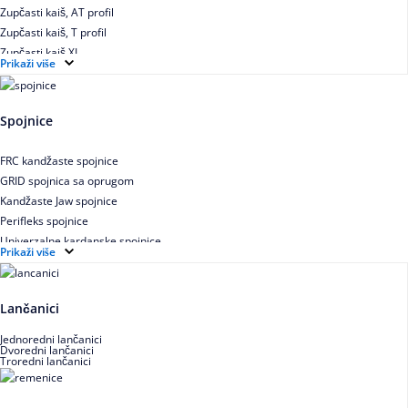
Zupčasti kaiš, AT profil
Zupčasti kaiš, T profil
Zupčasti kaiš XL
Prikaži više
Zupčasti STD kaiš
Uskoprofilno klinasto remenje
Uskoprofilno klinasto remenje spojeno
Spojnice
Uskoprofilno klinasto remenje XP extra power
Višekanalno remenje PJ,PK
FRC kandžaste spojnice
GRID spojnica sa oprugom
Kandžaste Jaw spojnice
Perifleks spojnice
Univerzalne kardanske spojnice
Prikaži više
Zupčaste spojnice
Lančanici
Jednoredni lančanici
Dvoredni lančanici
Troredni lančanici