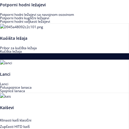
Potporni hodni ležajevi
Potporni hodni ležajevi sa navojnom osovinom
Potporni hodni kuglični ležajevi
Potporni hodni valjkasti ležajevi
Kućišta ležaja
Pribor za kućišta ležaja
Kućišta ležaja
Proizvodi za prenos snage
Lanci
Lanci
Poluspojnice lanaca
Spojnice lanaca
Kaiševi
Klinasti kaiš klasični
Zupčasti HITD kaiš