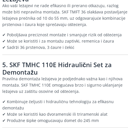
Ako vaši ležajevi ne rade efikasno ili prerano otkazuju, razlog
može biti nepravilna montaža. SKF TMFT 36 olakšava postavljanje
ležajeva prečnika od 10 do 55 mm, uz odgovarajuće kombinacije
prstenova i čaura koje sprečavaju oštećenja.
✔ Poboljšava preciznost montaže i smanjuje rizik od oštećenja
✔ Može se koristiti i za montažu zaptivki, remenica i čaura
✔ Sadrži 36 prstenova, 3 čaure i čekić
5.
SKF TMHC 110E Hidraulični Set za
Demontažu
Pravilna demontaža ležajeva je podjednako važna kao i njihova
montaža. SKF TMHC 110E omogućava brzo i sigurno uklanjanje
ležajeva uz zaštitu osovine od oštećenja.
✔ Kombinuje čeljusti i hidrauličnu tehnologiju za efikasnu
demontažu
✔ Može se koristiti kao dvoramenski ili triramenski alat
✔ Produžne šipke omogućavaju domet do 245 mm