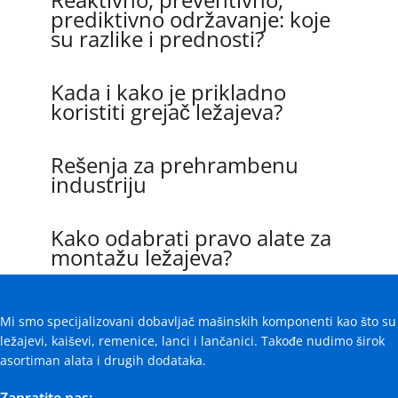
prediktivno održavanje: koje
su razlike i prednosti?
Kada i kako je prikladno
koristiti grejač ležajeva?
Rešenja za prehrambenu
industriju
Kako odabrati pravo alate za
montažu ležajeva?
Mi smo specijalizovani dobavljač mašinskih komponenti kao što su
ležajevi, kaiševi, remenice, lanci i lančanici. Takođe nudimo širok
asortiman alata i drugih dodataka.