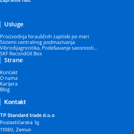
Zapratite nas:
Usluge
Proizvodnja hirauličnih zaptivki po meri
Sistemi centralnog podmazivanja
Vibrodijagnostika, Podešavanje saosnosti…
SKF RecondOil Box
Strane
Kontakt
O nama
Karijera
Blog
Kontakt
TP Standard trade d.o.o
Poslastičarska 1g
11080, Zemun