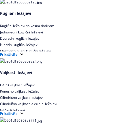
Kuglični ležajevi
Kuglični ležajevi sa kosim dodirom
Jednoredni kuglični ležajevi
Dvoredni kuglični ležajevi
Hibridni kuglični ležajevi
Elektroizolovani kuglični ležajevi
Prikaži više
Samopodesivi kuglični ležajevi
Aksijalni kuglični ležajevi
Kuglični ležajevi od nerđajućeg čelika
Valjkasti ležajevi
CARB valjkasti ležajevi
Konusno valjkasti ležajevi
Cilindrično valjkasti ležajevi
Cilindrično valjkasti aksijalni ležajevi
Igličasti ležajevi
Prikaži više
Igličasti aksijalni ležajevi
Buričasti ležajevi