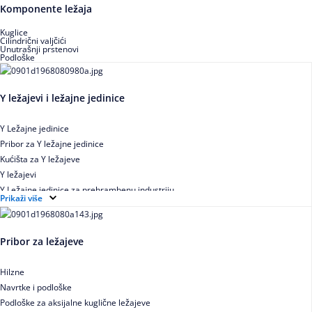
Buričasti zaptiveni ležajevi
Komponente ležaja
Buričasti aksijalni ležajevi
Kuglice
Cilindrični valjčići
Unutrašnji prstenovi
Podloške
Y ležajevi i ležajne jedinice
Y Ležajne jedinice
Pribor za Y ležajne jedinice
Kućišta za Y ležajeve
Y ležajevi
Y Ležajne jedinice za prehrambenu industriju
Prikaži više
Ležajne jedinice sa valjkastim ležajevima
Pribor za ležajeve
Hilzne
Navrtke i podloške
Podloške za aksijalne kuglične ležajeve