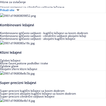
Hilzne za izvlačenje
Ugaoni prstenovi za cilindrično valjkaste ležajeve
Prikaži više
Kombinovani ležajevi
Kombinovano igličasto valjkasti - kuglični ležajevi sa kosim dodirom
Kombinovano igličasto valjkasti - cilindrični valjkasti aksijalni ležaji
Kombinovano igličasto valjkasti - aksijalni kuglični ležajevi
Klizni ležajevi
Zglobni ležajevi
Klizne čaure,potisne podloške i trake
Zglobne glave
Aksijalni sferni klizni ležajevi
Super-precizni ležajevi
Super-precizni kuglični ležajevi sa kosim dodirom
Super-precizni aksijalni kuglični ležajevi sa kosim dodirom
Super-precizni cilindrični valjkasti ležajevi