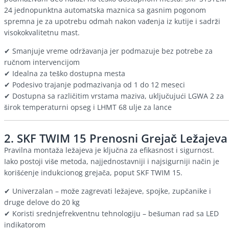
24 jednopunktna automatska maznica sa gasnim pogonom
spremna je za upotrebu odmah nakon vađenja iz kutije i sadrži
visokokvalitetnu mast.
✔ Smanjuje vreme održavanja jer podmazuje bez potrebe za
ručnom intervencijom
✔ Idealna za teško dostupna mesta
✔ Podesivo trajanje podmazivanja od 1 do 12 meseci
✔ Dostupna sa različitim vrstama maziva, uključujući LGWA 2 za
širok temperaturni opseg i LHMT 68 ulje za lance
2.
SKF TWIM 15 Prenosni Grejač Ležajeva
Pravilna montaža ležajeva je ključna za efikasnost i sigurnost.
Iako postoji više metoda, najjednostavniji i najsigurniji način je
korišćenje indukcionog grejača, poput SKF TWIM 15.
✔ Univerzalan – može zagrevati ležajeve, spojke, zupčanike i
druge delove do 20 kg
✔ Koristi srednjefrekventnu tehnologiju – bešuman rad sa LED
indikatorom