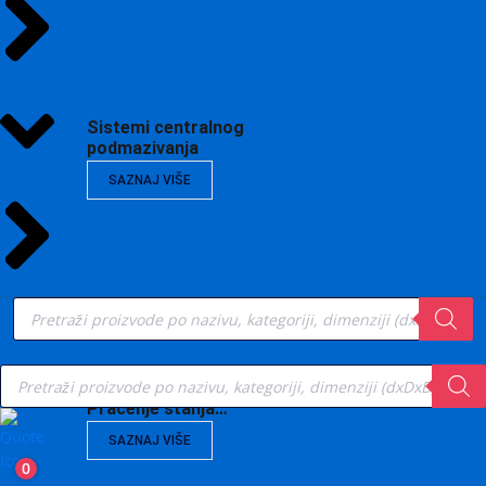
Sistemi centralnog
podmazivanja
SAZNAJ VIŠE
Products
search
Products
search
Vibrodijagnostika,
Praćenje stanja…
SAZNAJ VIŠE
0