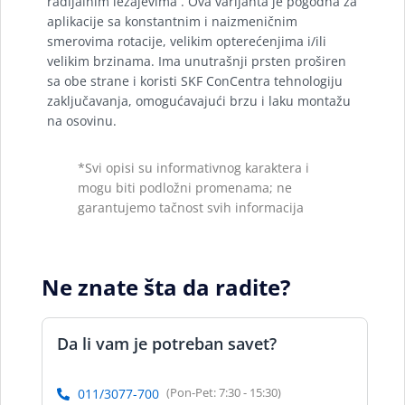
radijalnim ležajevima . Ova varijanta je pogodna za
aplikacije sa konstantnim i naizmeničnim
smerovima rotacije, velikim opterećenjima i/ili
velikim brzinama. Ima unutrašnji prsten proširen
sa obe strane i koristi SKF ConCentra tehnologiju
zaključavanja, omogućavajući brzu i laku montažu
na osovinu.
*Svi opisi su informativnog karaktera i
mogu biti podložni promenama; ne
garantujemo tačnost svih informacija
Ne znate šta da radite?
Da li vam je potreban savet?
(Pon-Pet: 7:30 - 15:30)
011/3077-700