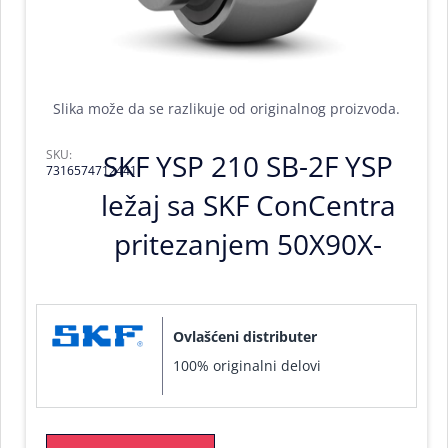
Slika može da se razlikuje od originalnog proizvoda.
SKU:
SKF YSP 210 SB-2F YSP
7316574712441
ležaj sa SKF ConCentra
pritezanjem 50X90X-
Ovlašćeni distributer
100% originalni delovi