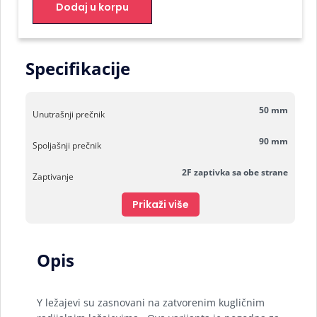
Dodaj u korpu
Specifikacije
50 mm
Unutrašnji prečnik
90 mm
Spoljašnji prečnik
2F zaptivka sa obe strane
Zaptivanje
Prikaži više
Opis
Y ležajevi su zasnovani na zatvorenim kugličnim