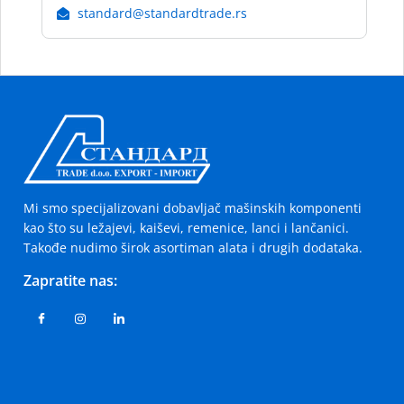
standard@standardtrade.rs
Mi smo specijalizovani dobavljač mašinskih komponenti
kao što su ležajevi, kaiševi, remenice, lanci i lančanici.
Takođe nudimo širok asortiman alata i drugih dodataka.
Zapratite nas: