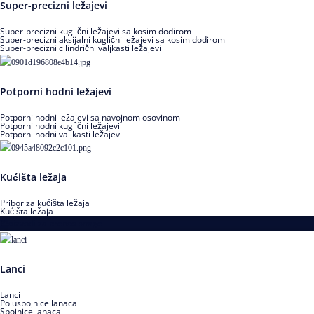
Super-precizni ležajevi
Super-precizni kuglični ležajevi sa kosim dodirom
Super-precizni aksijalni kuglični ležajevi sa kosim dodirom
Super-precizni cilindrični valjkasti ležajevi
Potporni hodni ležajevi
Potporni hodni ležajevi sa navojnom osovinom
Potporni hodni kuglični ležajevi
Potporni hodni valjkasti ležajevi
Kućišta ležaja
Pribor za kućišta ležaja
Kućišta ležaja
Proizvodi za prenos snage
Lanci
Lanci
Poluspojnice lanaca
Spojnice lanaca