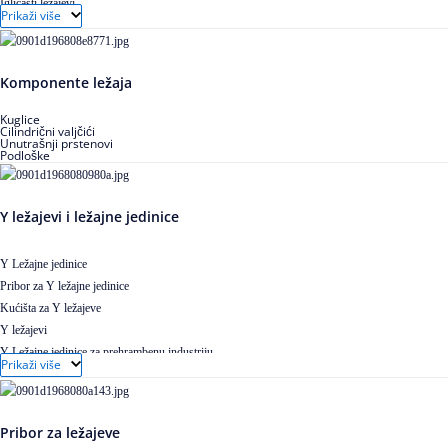
Igličasti ležajevi
Prikaži više
Igličasti aksijalni ležajevi
Buričasti ležajevi
Buričasti zaptiveni ležajevi
Komponente ležaja
Buričasti aksijalni ležajevi
Kuglice
Cilindrični valjčići
Unutrašnji prstenovi
Podloške
Y ležajevi i ležajne jedinice
Y Ležajne jedinice
Pribor za Y ležajne jedinice
Kućišta za Y ležajeve
Y ležajevi
Y Ležajne jedinice za prehrambenu industriju
Prikaži više
Ležajne jedinice sa valjkastim ležajevima
Pribor za ležajeve