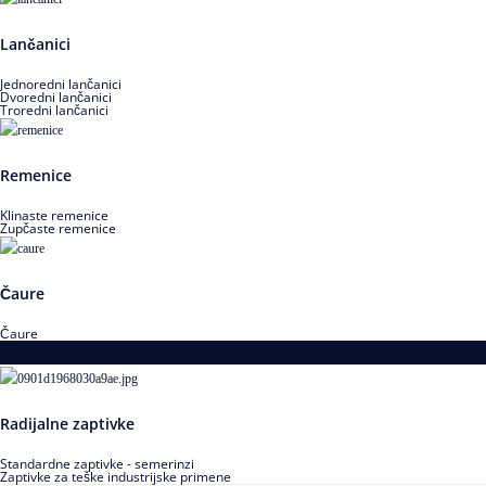
Lančanici
Jednoredni lančanici
Dvoredni lančanici
Troredni lančanici
Remenice
Klinaste remenice
Zupčaste remenice
Čaure
Čaure
Zaptivke
Radijalne zaptivke
Standardne zaptivke - semerinzi
Zaptivke za teške industrijske primene