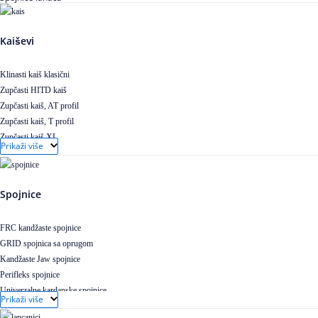
Kaiševi
Klinasti kaiš klasični
Zupčasti HITD kaiš
Zupčasti kaiš, AT profil
Zupčasti kaiš, T profil
Zupčasti kaiš XL
Prikaži više
Zupčasti STD kaiš
Uskoprofilno klinasto remenje
Uskoprofilno klinasto remenje spojeno
Spojnice
Uskoprofilno klinasto remenje XP extra power
Višekanalno remenje PJ,PK
FRC kandžaste spojnice
GRID spojnica sa oprugom
Kandžaste Jaw spojnice
Perifleks spojnice
Univerzalne kardanske spojnice
Prikaži više
Zupčaste spojnice