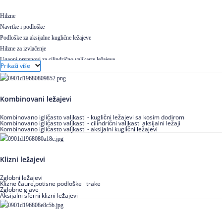
Hilzne
Navrtke i podloške
Podloške za aksijalne kuglične ležajeve
Hilzne za izvlačenje
Ugaoni prstenovi za cilindrično valjkaste ležajeve
Prikaži više
Kombinovani ležajevi
Kombinovano igličasto valjkasti - kuglični ležajevi sa kosim dodirom
Kombinovano igličasto valjkasti - cilindrični valjkasti aksijalni ležaji
Kombinovano igličasto valjkasti - aksijalni kuglični ležajevi
Klizni ležajevi
Zglobni ležajevi
Klizne čaure,potisne podloške i trake
Zglobne glave
Aksijalni sferni klizni ležajevi