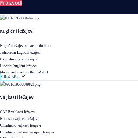
Proizvodi
Ležajevi
Kuglični ležajevi
Kuglični ležajevi sa kosim dodirom
Jednoredni kuglični ležajevi
Dvoredni kuglični ležajevi
Hibridni kuglični ležajevi
Elektroizolovani kuglični ležajevi
Prikaži više
Samopodesivi kuglični ležajevi
Aksijalni kuglični ležajevi
Kuglični ležajevi od nerđajućeg čelika
Valjkasti ležajevi
CARB valjkasti ležajevi
Konusno valjkasti ležajevi
Cilindrično valjkasti ležajevi
Cilindrično valjkasti aksijalni ležajevi