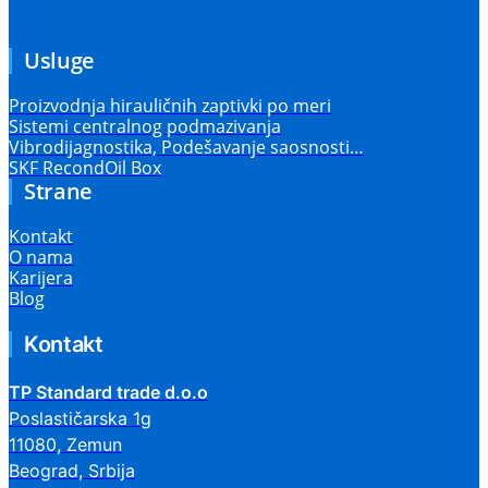
Usluge
Proizvodnja hirauličnih zaptivki po meri
Sistemi centralnog podmazivanja
Vibrodijagnostika, Podešavanje saosnosti…
SKF RecondOil Box
Strane
Kontakt
O nama
Karijera
Blog
Kontakt
TP Standard trade d.o.o
Poslastičarska 1g
11080, Zemun
Beograd, Srbija