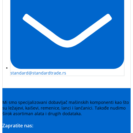
standard@standardtrade.rs
Mi smo specijalizovani dobavljač mašinskih komponenti kao što
su ležajevi, kaiševi, remenice, lanci i lančanici. Takođe nudimo
širok asortiman alata i drugih dodataka.
Zapratite nas: