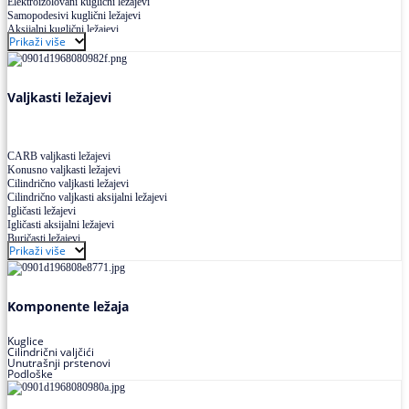
Elektroizolovani kuglični ležajevi
Samopodesivi kuglični ležajevi
Aksijalni kuglični ležajevi
Prikaži više
Kuglični ležajevi od nerđajućeg čelika
Valjkasti ležajevi
CARB valjkasti ležajevi
Konusno valjkasti ležajevi
Cilindrično valjkasti ležajevi
Cilindrično valjkasti aksijalni ležajevi
Igličasti ležajevi
Igličasti aksijalni ležajevi
Buričasti ležajevi
Prikaži više
Buričasti zaptiveni ležajevi
Buričasti aksijalni ležajevi
Komponente ležaja
Kuglice
Cilindrični valjčići
Unutrašnji prstenovi
Podloške