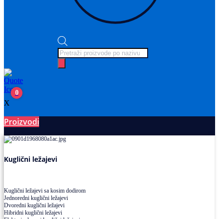
Products
search
0
X
Proizvodi
Ležajevi
Kuglični ležajevi
Kuglični ležajevi sa kosim dodirom
Jednoredni kuglični ležajevi
Dvoredni kuglični ležajevi
Hibridni kuglični ležajevi