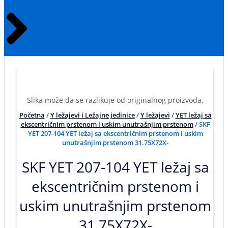
Slika može da se razlikuje od originalnog proizvoda.
Početna
/
Y ležajevi i Ležajne jedinice
/
Y ležajevi
/
YET ležaj sa
ekscentričnim prstenom i uskim unutrašnjim prstenom
/ SKF
YET 207-104 YET ležaj sa ekscentričnim prstenom i uskim
unutrašnjim prstenom 31.75X72X-
SKF YET 207-104 YET ležaj sa
ekscentričnim prstenom i
uskim unutrašnjim prstenom
31.75X72X-