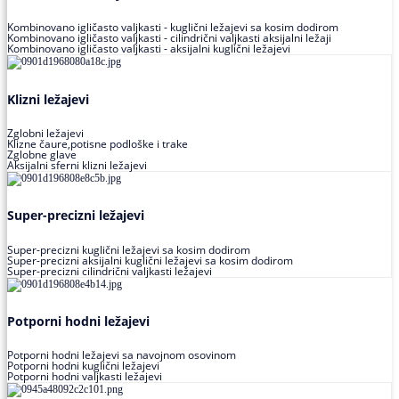
Kombinovano igličasto valjkasti - kuglični ležajevi sa kosim dodirom
Kombinovano igličasto valjkasti - cilindrični valjkasti aksijalni ležaji
Kombinovano igličasto valjkasti - aksijalni kuglični ležajevi
Klizni ležajevi
Zglobni ležajevi
Klizne čaure,potisne podloške i trake
Zglobne glave
Aksijalni sferni klizni ležajevi
Super-precizni ležajevi
Super-precizni kuglični ležajevi sa kosim dodirom
Super-precizni aksijalni kuglični ležajevi sa kosim dodirom
Super-precizni cilindrični valjkasti ležajevi
Potporni hodni ležajevi
Potporni hodni ležajevi sa navojnom osovinom
Potporni hodni kuglični ležajevi
Potporni hodni valjkasti ležajevi