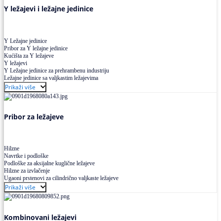
Y ležajevi i ležajne jedinice
Y Ležajne jedinice
Pribor za Y ležajne jedinice
Kućišta za Y ležajeve
Y ležajevi
Y Ležajne jedinice za prehrambenu industriju
Ležajne jedinice sa valjkastim ležajevima
Prikaži više
Pribor za ležajeve
Hilzne
Navrtke i podloške
Podloške za aksijalne kuglične ležajeve
Hilzne za izvlačenje
Ugaoni prstenovi za cilindrično valjkaste ležajeve
Prikaži više
Kombinovani ležajevi