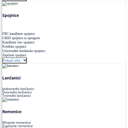
Uskoprofilno klinasto remenje XP extra power
Višekanalno remenje PJ,PK
Spojnice
FRC kandžaste spojnice
GRID spojnica sa oprugom
Kandžaste Jaw spojnice
Perifleks spojnice
Univerzalne kardanske spojnice
Zupčaste spojnice
Prikaži više
Lančanici
Jednoredni lančanici
Dvoredni lančanici
Troredni lančanici
Remenice
Klinaste remenice
Zupčaste remenice