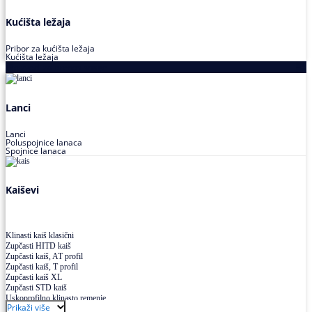
Kućišta ležaja
Pribor za kućišta ležaja
Kućišta ležaja
Proizvodi za prenos snage
Lanci
Lanci
Poluspojnice lanaca
Spojnice lanaca
Kaiševi
Klinasti kaiš klasični
Zupčasti HITD kaiš
Zupčasti kaiš, AT profil
Zupčasti kaiš, T profil
Zupčasti kaiš XL
Zupčasti STD kaiš
Uskoprofilno klinasto remenje
Prikaži više
Uskoprofilno klinasto remenje spojeno