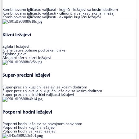
Kombinovano igličasto valjkasti - kuglični ležajevi sa kosim dodirom
Kombinovano igličasto valjkasti - cilindrični valjkasti aksijalni ležaji
Kombinovano igličasto valjkasti - aksijalni kuglični ležajevi
Klizni ležajevi
Zglobni ležajevi
Klizne čaure,potisne podloške i trake
Zglobne glave
Aksijalni sferni klizni ležajevi
Super-precizni ležajevi
Super-precizni kuglični ležajevi sa kosim dodirom
Super-precizni aksijalni kuglični ležajevi sa kosim dodirom
Super-precizni cilindrični valjkasti ležajevi
Potporni hodni ležajevi
Potporni hodni ležajevi sa navojnom osovinom
Potporni hodni kuglični ležajevi
Potporni hodni valjkasti ležajevi