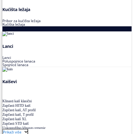
Kućišta ležaja
Pribor za kućišta ležaja
Kućišta ležaja
Proizvodi za prenos snage
Lanci
Lanci
Poluspojnice lanaca
Spojnice lanaca
Kaiševi
Klinasti kaiš klasični
Zupčasti HITD kaiš
Zupčasti kaiš, AT profil
Zupčasti kaiš, T profil
Zupčasti kaiš XL
Zupčasti STD kaiš
Uskoprofilno klinasto remenje
Prikaži više
Uskoprofilno klinasto remenje spojeno