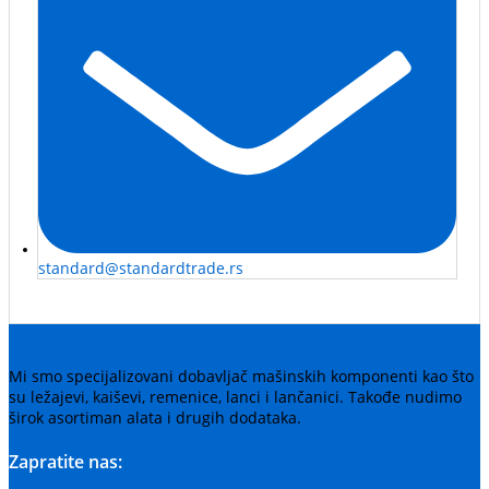
standard@standardtrade.rs
Mi smo specijalizovani dobavljač mašinskih komponenti kao što
su ležajevi, kaiševi, remenice, lanci i lančanici. Takođe nudimo
širok asortiman alata i drugih dodataka.
Zapratite nas: