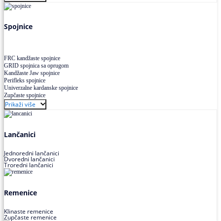
Uskoprofilno klinasto remenje XP extra power
Višekanalno remenje PJ,PK
Spojnice
FRC kandžaste spojnice
GRID spojnica sa oprugom
Kandžaste Jaw spojnice
Perifleks spojnice
Univerzalne kardanske spojnice
Zupčaste spojnice
Prikaži više
Lančanici
Jednoredni lančanici
Dvoredni lančanici
Troredni lančanici
Remenice
Klinaste remenice
Zupčaste remenice