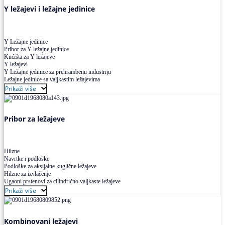
Y ležajevi i ležajne jedinice
Y Ležajne jedinice
Pribor za Y ležajne jedinice
Kućišta za Y ležajeve
Y ležajevi
Y Ležajne jedinice za prehrambenu industriju
Ležajne jedinice sa valjkastim ležajevima
Prikaži više
Pribor za ležajeve
Hilzne
Navrtke i podloške
Podloške za aksijalne kuglične ležajeve
Hilzne za izvlačenje
Ugaoni prstenovi za cilindrično valjkaste ležajeve
Prikaži više
Kombinovani ležajevi