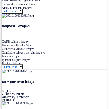
Elektroizolovani kuglični ležajevi
Samopodesivi kuglični ležajevi
Aksijalni kuglični ležajevi
Prikaži više
Kuglični ležajevi od nerđajućeg čelika
Valjkasti ležajevi
CARB valjkasti ležajevi
Konusno valjkasti ležajevi
Cilindrično valjkasti ležajevi
Cilindrično valjkasti aksijalni ležajevi
Igličasti ležajevi
Igličasti aksijalni ležajevi
Buričasti ležajevi
Prikaži više
Buričasti zaptiveni ležajevi
Buričasti aksijalni ležajevi
Komponente ležaja
Kuglice
Cilindrični valjčići
Unutrašnji prstenovi
Podloške