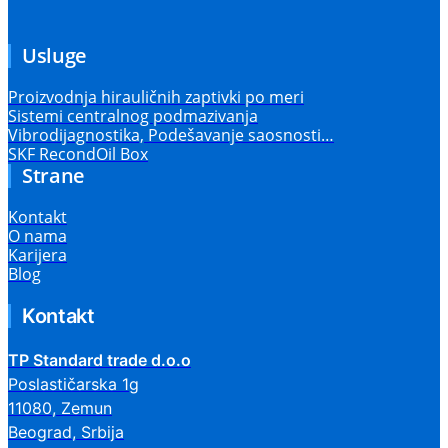
Usluge
Proizvodnja hirauličnih zaptivki po meri
Sistemi centralnog podmazivanja
Vibrodijagnostika, Podešavanje saosnosti…
SKF RecondOil Box
Strane
Kontakt
O nama
Karijera
Blog
Kontakt
TP Standard trade d.o.o
Poslastičarska 1g
11080, Zemun
Beograd, Srbija