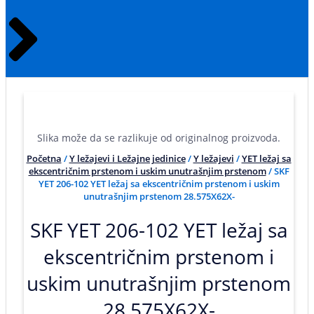
Slika može da se razlikuje od originalnog proizvoda.
Početna
/
Y ležajevi i Ležajne jedinice
/
Y ležajevi
/
YET ležaj sa
ekscentričnim prstenom i uskim unutrašnjim prstenom
/ SKF
YET 206-102 YET ležaj sa ekscentričnim prstenom i uskim
unutrašnjim prstenom 28.575X62X-
SKF YET 206-102 YET ležaj sa
ekscentričnim prstenom i
uskim unutrašnjim prstenom
28.575X62X-