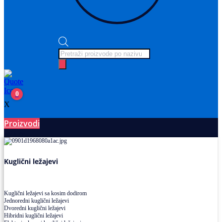
Products
search
0
X
Proizvodi
Ležajevi
Kuglični ležajevi
Kuglični ležajevi sa kosim dodirom
Jednoredni kuglični ležajevi
Dvoredni kuglični ležajevi
Hibridni kuglični ležajevi