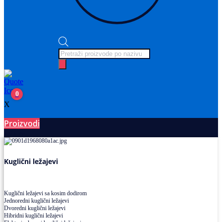
Products
search
0
X
Proizvodi
Ležajevi
Kuglični ležajevi
Kuglični ležajevi sa kosim dodirom
Jednoredni kuglični ležajevi
Dvoredni kuglični ležajevi
Hibridni kuglični ležajevi