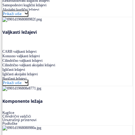
Elektroizolovani kuglični ležajevi
Samopodesivi kuglični ležajevi
Aksijalni kuglični ležajevi
Prikaži više
Kuglični ležajevi od nerđajućeg čelika
Valjkasti ležajevi
CARB valjkasti ležajevi
Konusno valjkasti ležajevi
Cilindrično valjkasti ležajevi
Cilindrično valjkasti aksijalni ležajevi
Igličasti ležajevi
Igličasti aksijalni ležajevi
Buričasti ležajevi
Prikaži više
Buričasti zaptiveni ležajevi
Buričasti aksijalni ležajevi
Komponente ležaja
Kuglice
Cilindrični valjčići
Unutrašnji prstenovi
Podloške