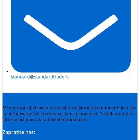
standard@standardtrade.rs
Mi smo specijalizovani dobavljač mašinskih komponenti kao što
su ležajevi, kaiševi, remenice, lanci i lančanici. Takođe nudimo
širok asortiman alata i drugih dodataka.
Zapratite nas: