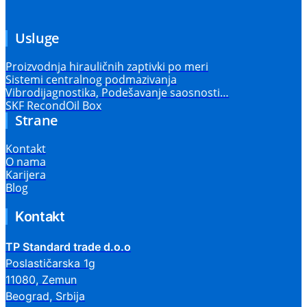
Usluge
Proizvodnja hirauličnih zaptivki po meri
Sistemi centralnog podmazivanja
Vibrodijagnostika, Podešavanje saosnosti…
SKF RecondOil Box
Strane
Kontakt
O nama
Karijera
Blog
Kontakt
TP Standard trade d.o.o
Poslastičarska 1g
11080, Zemun
Beograd, Srbija