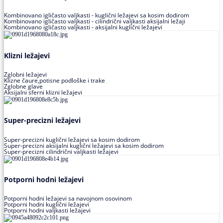
Kombinovano igličasto valjkasti - kuglični ležajevi sa kosim dodirom
Kombinovano igličasto valjkasti - cilindrični valjkasti aksijalni ležaji
Kombinovano igličasto valjkasti - aksijalni kuglični ležajevi
Klizni ležajevi
Zglobni ležajevi
Klizne čaure,potisne podloške i trake
Zglobne glave
Aksijalni sferni klizni ležajevi
Super-precizni ležajevi
Super-precizni kuglični ležajevi sa kosim dodirom
Super-precizni aksijalni kuglični ležajevi sa kosim dodirom
Super-precizni cilindrični valjkasti ležajevi
Potporni hodni ležajevi
Potporni hodni ležajevi sa navojnom osovinom
Potporni hodni kuglični ležajevi
Potporni hodni valjkasti ležajevi