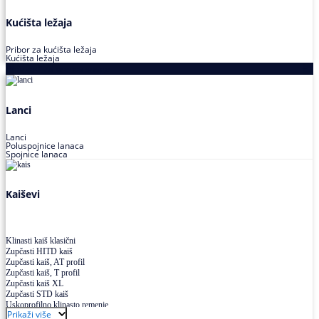
Kućišta ležaja
Pribor za kućišta ležaja
Kućišta ležaja
Proizvodi za prenos snage
Lanci
Lanci
Poluspojnice lanaca
Spojnice lanaca
Kaiševi
Klinasti kaiš klasični
Zupčasti HITD kaiš
Zupčasti kaiš, AT profil
Zupčasti kaiš, T profil
Zupčasti kaiš XL
Zupčasti STD kaiš
Uskoprofilno klinasto remenje
Prikaži više
Uskoprofilno klinasto remenje spojeno