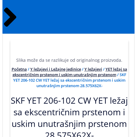
Slika može da se razlikuje od originalnog proizvoda.
Početna
/
Y ležajevi i Ležajne jedinice
/
Y ležajevi
/
YET ležaj sa
ekscentričnim prstenom i uskim unutrašnjim prstenom
/ SKF
YET 206-102 CW YET ležaj sa ekscentričnim prstenom i uskim
unutrašnjim prstenom 28.575X62X-
SKF YET 206-102 CW YET ležaj
sa ekscentričnim prstenom i
uskim unutrašnjim prstenom
28.575X62X-