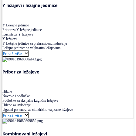
Y ležajevi i ležajne jedinice
Y Ležajne jedinice
Pribor za Y ležajne jedinice
Kućišta za Y ležajeve
Y ležajevi
Y Ležajne jedinice za prehrambenu industriju
Ležajne jedinice sa valjkastim ležajevima
Prikaži više
Pribor za ležajeve
Hilzne
Navrtke i podloške
Podloške za aksijalne kuglične ležajeve
Hilzne za izvlačenje
Ugaoni prstenovi za cilindrično valjkaste ležajeve
Prikaži više
Kombinovani ležajevi