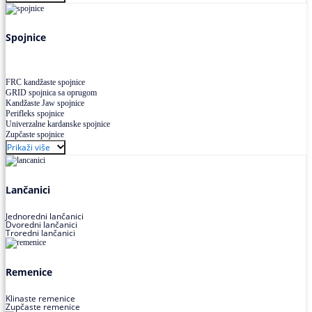
Uskoprofilno klinasto remenje XP extra power
Višekanalno remenje PJ,PK
Spojnice
FRC kandžaste spojnice
GRID spojnica sa oprugom
Kandžaste Jaw spojnice
Perifleks spojnice
Univerzalne kardanske spojnice
Zupčaste spojnice
Prikaži više
Lančanici
Jednoredni lančanici
Dvoredni lančanici
Troredni lančanici
Remenice
Klinaste remenice
Zupčaste remenice