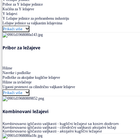
Pribor za Y ležajne jedinice
Kućišta za Y ležajeve
Y ležajevi
Y Ležajne jedinice za prehrambenu industriju
Ležajne jedinice sa valjkastim ležajevima
Prikaži više
Pribor za ležajeve
Hilzne
Navrtke i podloške
Podloške za aksijalne kuglične ležajeve
Hilzne za izvlačenje
Ugaoni prstenovi za cilindrično valjkaste ležajeve
Prikaži više
Kombinovani ležajevi
Kombinovano igličasto valjkasti - kuglični ležajevi sa kosim dodirom
Kombinovano igličasto valjkasti - cilindrični valjkasti aksijalni ležaji
Kombinovano igličasto valjkasti - aksijalni kuglični ležajevi