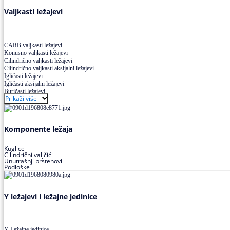
Valjkasti ležajevi
CARB valjkasti ležajevi
Konusno valjkasti ležajevi
Cilindrično valjkasti ležajevi
Cilindrično valjkasti aksijalni ležajevi
Igličasti ležajevi
Igličasti aksijalni ležajevi
Buričasti ležajevi
Prikaži više
Buričasti zaptiveni ležajevi
Buričasti aksijalni ležajevi
Komponente ležaja
Kuglice
Cilindrični valjčići
Unutrašnji prstenovi
Podloške
Y ležajevi i ležajne jedinice
Y Ležajne jedinice