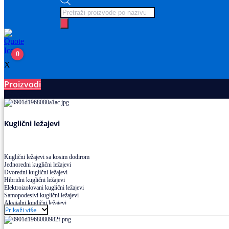
Products
search
0
X
Proizvodi
Ležajevi
Kuglični ležajevi
Kuglični ležajevi sa kosim dodirom
Jednoredni kuglični ležajevi
Dvoredni kuglični ležajevi
Hibridni kuglični ležajevi
Elektroizolovani kuglični ležajevi
Samopodesivi kuglični ležajevi
Aksijalni kuglični ležajevi
Prikaži više
Kuglični ležajevi od nerđajućeg čelika