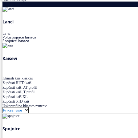
Proizvodi za prenos snage
Lanci
Lanci
Poluspojnice lanaca
Spojnice lanaca
Kaiševi
Klinasti kaiš klasični
Zupčasti HITD kaiš
Zupčasti kaiš, AT profil
Zupčasti kaiš, T profil
Zupčasti kaiš XL
Zupčasti STD kaiš
Uskoprofilno klinasto remenje
Prikaži više
Uskoprofilno klinasto remenje spojeno
Uskoprofilno klinasto remenje XP extra power
Višekanalno remenje PJ,PK
Spojnice