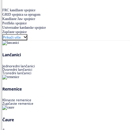
FRC kandžaste spojnice
GRID spojnica sa oprugom
Kandžaste Jaw spojnice
Perifleks spojnice
Univerzalne kardanske spojnice
Zupčaste spojnice
Prikaži više
Lančanici
Jednoredni lančanici
Dvoredni lančanici
Troredni lančanici
Remenice
Klinaste remenice
Zupčaste remenice
Čaure