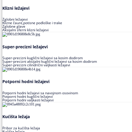
Klizni ležajevi
Zglobni ležajevi
Klizne čaure,potisne podloške i trake
Zglobne glave
Aksijalni sferni klizni ležajevi
Super-precizni ležajevi
Super-precizni kuglični ležajevi sa kosim dodirom
Super-precizni aksijalni kuglični ležajevi sa kosim dodirom
Super-precizni cilindrični valjkasti ležajevi
Potporni hodni ležajevi
Potporni hodni ležajevi sa navojnom osovinom
Potporni hodni kuglični ležajevi
Potporni hodni valjkasti ležajevi
Kućišta ležaja
Pribor za kućišta ležaja
Kućišta ležaja