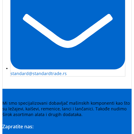
standard@standardtrade.rs
Mi smo specijalizovani dobavljač mašinskih komponenti kao što
su ležajevi, kaiševi, remenice, lanci i lančanici. Takođe nudimo
širok asortiman alata i drugih dodataka.
Zapratite nas: