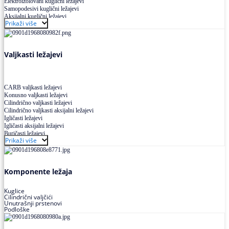
Elektroizolovani kuglični ležajevi
Samopodesivi kuglični ležajevi
Aksijalni kuglični ležajevi
Prikaži više
Kuglični ležajevi od nerđajućeg čelika
Valjkasti ležajevi
CARB valjkasti ležajevi
Konusno valjkasti ležajevi
Cilindrično valjkasti ležajevi
Cilindrično valjkasti aksijalni ležajevi
Igličasti ležajevi
Igličasti aksijalni ležajevi
Buričasti ležajevi
Prikaži više
Buričasti zaptiveni ležajevi
Buričasti aksijalni ležajevi
Komponente ležaja
Kuglice
Cilindrični valjčići
Unutrašnji prstenovi
Podloške