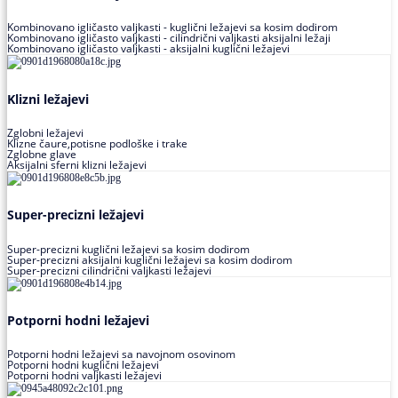
Kombinovano igličasto valjkasti - kuglični ležajevi sa kosim dodirom
Kombinovano igličasto valjkasti - cilindrični valjkasti aksijalni ležaji
Kombinovano igličasto valjkasti - aksijalni kuglični ležajevi
Klizni ležajevi
Zglobni ležajevi
Klizne čaure,potisne podloške i trake
Zglobne glave
Aksijalni sferni klizni ležajevi
Super-precizni ležajevi
Super-precizni kuglični ležajevi sa kosim dodirom
Super-precizni aksijalni kuglični ležajevi sa kosim dodirom
Super-precizni cilindrični valjkasti ležajevi
Potporni hodni ležajevi
Potporni hodni ležajevi sa navojnom osovinom
Potporni hodni kuglični ležajevi
Potporni hodni valjkasti ležajevi