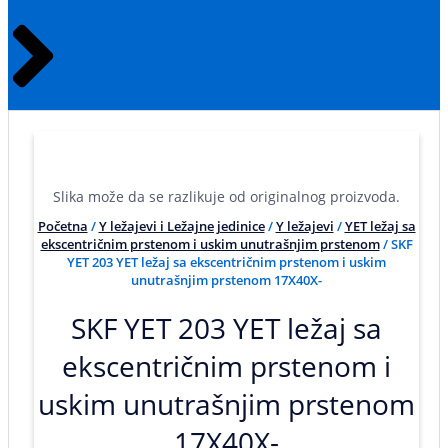
Slika može da se razlikuje od originalnog proizvoda.
Početna
/
Y ležajevi i Ležajne jedinice
/
Y ležajevi
/
YET ležaj sa
ekscentričnim prstenom i uskim unutrašnjim prstenom
/ SKF
YET 203 YET ležaj sa ekscentričnim prstenom i uskim
unutrašnjim prstenom 17X40X-
SKF YET 203 YET ležaj sa
ekscentričnim prstenom i
uskim unutrašnjim prstenom
17X40X-