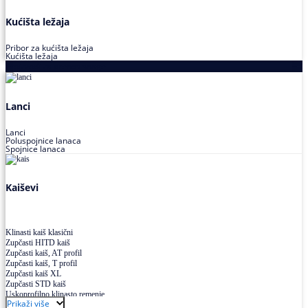
Kućišta ležaja
Pribor za kućišta ležaja
Kućišta ležaja
Proizvodi za prenos snage
Lanci
Lanci
Poluspojnice lanaca
Spojnice lanaca
Kaiševi
Klinasti kaiš klasični
Zupčasti HITD kaiš
Zupčasti kaiš, AT profil
Zupčasti kaiš, T profil
Zupčasti kaiš XL
Zupčasti STD kaiš
Uskoprofilno klinasto remenje
Prikaži više
Uskoprofilno klinasto remenje spojeno