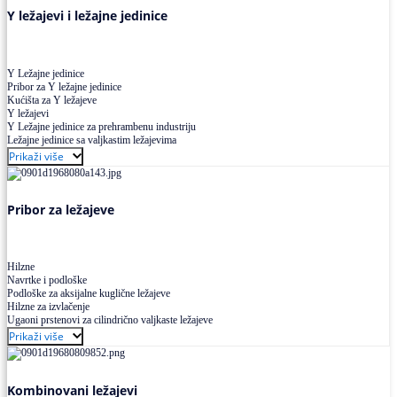
Y ležajevi i ležajne jedinice
Y Ležajne jedinice
Pribor za Y ležajne jedinice
Kućišta za Y ležajeve
Y ležajevi
Y Ležajne jedinice za prehrambenu industriju
Ležajne jedinice sa valjkastim ležajevima
Prikaži više
Pribor za ležajeve
Hilzne
Navrtke i podloške
Podloške za aksijalne kuglične ležajeve
Hilzne za izvlačenje
Ugaoni prstenovi za cilindrično valjkaste ležajeve
Prikaži više
Kombinovani ležajevi