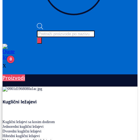
Products
search
0
X
Proizvodi
Ležajevi
Kuglični ležajevi
Kuglični ležajevi sa kosim dodirom
Jednoredni kuglični ležajevi
Dvoredni kuglični ležajevi
Hibridni kuglični ležajevi