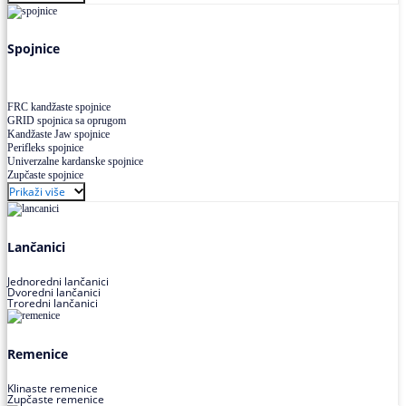
Uskoprofilno klinasto remenje XP extra power
Višekanalno remenje PJ,PK
Spojnice
FRC kandžaste spojnice
GRID spojnica sa oprugom
Kandžaste Jaw spojnice
Perifleks spojnice
Univerzalne kardanske spojnice
Zupčaste spojnice
Prikaži više
Lančanici
Jednoredni lančanici
Dvoredni lančanici
Troredni lančanici
Remenice
Klinaste remenice
Zupčaste remenice