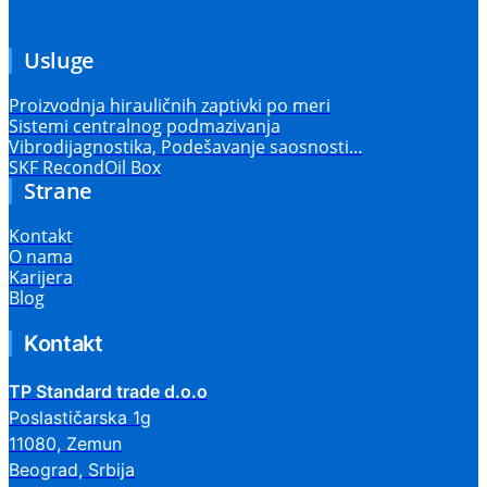
Usluge
Proizvodnja hirauličnih zaptivki po meri
Sistemi centralnog podmazivanja
Vibrodijagnostika, Podešavanje saosnosti…
SKF RecondOil Box
Strane
Kontakt
O nama
Karijera
Blog
Kontakt
TP Standard trade d.o.o
Poslastičarska 1g
11080, Zemun
Beograd, Srbija