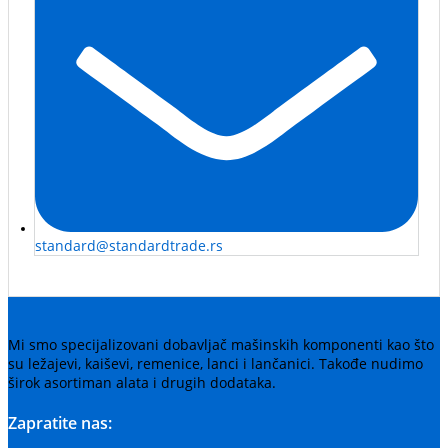
standard@standardtrade.rs
Mi smo specijalizovani dobavljač mašinskih komponenti kao što
su ležajevi, kaiševi, remenice, lanci i lančanici. Takođe nudimo
širok asortiman alata i drugih dodataka.
Zapratite nas: