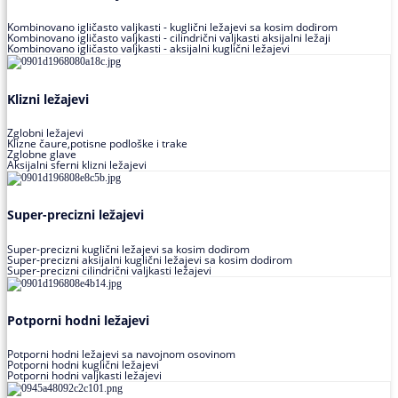
Kombinovano igličasto valjkasti - kuglični ležajevi sa kosim dodirom
Kombinovano igličasto valjkasti - cilindrični valjkasti aksijalni ležaji
Kombinovano igličasto valjkasti - aksijalni kuglični ležajevi
Klizni ležajevi
Zglobni ležajevi
Klizne čaure,potisne podloške i trake
Zglobne glave
Aksijalni sferni klizni ležajevi
Super-precizni ležajevi
Super-precizni kuglični ležajevi sa kosim dodirom
Super-precizni aksijalni kuglični ležajevi sa kosim dodirom
Super-precizni cilindrični valjkasti ležajevi
Potporni hodni ležajevi
Potporni hodni ležajevi sa navojnom osovinom
Potporni hodni kuglični ležajevi
Potporni hodni valjkasti ležajevi