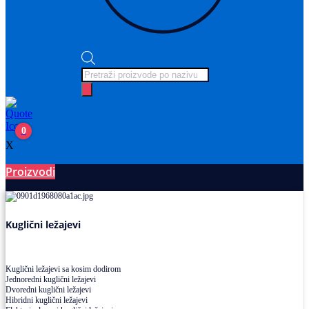
Products
search
0
X
Proizvodi
Ležajevi
Kuglični ležajevi
Kuglični ležajevi sa kosim dodirom
Jednoredni kuglični ležajevi
Dvoredni kuglični ležajevi
Hibridni kuglični ležajevi