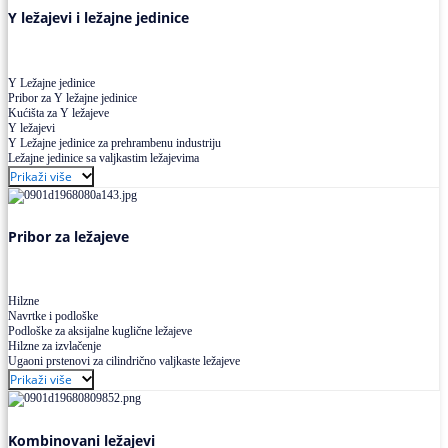
Y ležajevi i ležajne jedinice
Y Ležajne jedinice
Pribor za Y ležajne jedinice
Kućišta za Y ležajeve
Y ležajevi
Y Ležajne jedinice za prehrambenu industriju
Ležajne jedinice sa valjkastim ležajevima
Prikaži više
Pribor za ležajeve
Hilzne
Navrtke i podloške
Podloške za aksijalne kuglične ležajeve
Hilzne za izvlačenje
Ugaoni prstenovi za cilindrično valjkaste ležajeve
Prikaži više
Kombinovani ležajevi