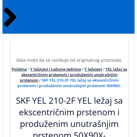
Slika može da se razlikuje od originalnog proizvoda.
Početna
/
Y ležajevi i Ležajne jedinice
/
Y ležajevi
/
YEL ležaj sa
ekscentričnim prstenom i produženim unutrašnjim
prstenom
/ SKF YEL 210-2F YEL ležaj sa ekscentričnim
prstenom i produženim unutrašnjim prstenom 50X90X-
SKF YEL 210-2F YEL ležaj sa
ekscentričnim prstenom i
produženim unutrašnjim
prstenom 50X90X-