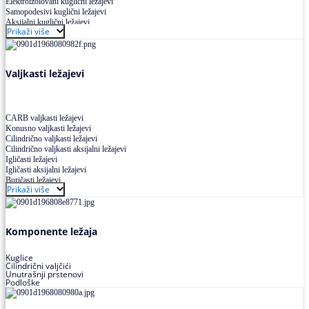
Elektroizolovani kuglični ležajevi
Samopodesivi kuglični ležajevi
Aksijalni kuglični ležajevi
Prikaži više
Kuglični ležajevi od nerđajućeg čelika
Valjkasti ležajevi
CARB valjkasti ležajevi
Konusno valjkasti ležajevi
Cilindrično valjkasti ležajevi
Cilindrično valjkasti aksijalni ležajevi
Igličasti ležajevi
Igličasti aksijalni ležajevi
Buričasti ležajevi
Prikaži više
Buričasti zaptiveni ležajevi
Buričasti aksijalni ležajevi
Komponente ležaja
Kuglice
Cilindrični valjčići
Unutrašnji prstenovi
Podloške