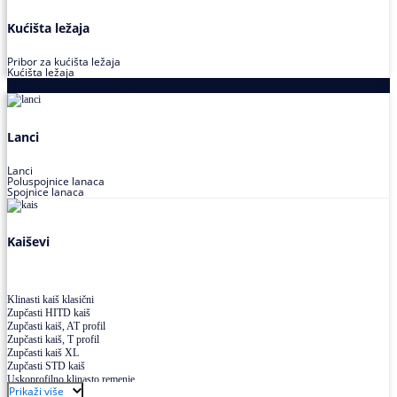
Kućišta ležaja
Pribor za kućišta ležaja
Kućišta ležaja
Proizvodi za prenos snage
Lanci
Lanci
Poluspojnice lanaca
Spojnice lanaca
Kaiševi
Klinasti kaiš klasični
Zupčasti HITD kaiš
Zupčasti kaiš, AT profil
Zupčasti kaiš, T profil
Zupčasti kaiš XL
Zupčasti STD kaiš
Uskoprofilno klinasto remenje
Prikaži više
Uskoprofilno klinasto remenje spojeno