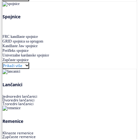
Uskoprofilno klinasto remenje XP extra power
Višekanalno remenje PJ,PK
Spojnice
FRC kandžaste spojnice
GRID spojnica sa oprugom
Kandžaste Jaw spojnice
Perifleks spojnice
Univerzalne kardanske spojnice
Zupčaste spojnice
Prikaži više
Lančanici
Jednoredni lančanici
Dvoredni lančanici
Troredni lančanici
Remenice
Klinaste remenice
Zupčaste remenice