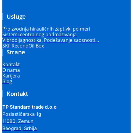
Usluge
Proizvodnja hirauličnih zaptivki po meri
Sistemi centralnog podmazivanja
Vibrodijagnostika, Podešavanje saosnosti…
SKF RecondOil Box
Strane
Kontakt
O nama
Karijera
Blog
Kontakt
TP Standard trade d.o.o
Poslastičarska 1g
11080, Zemun
Beograd, Srbija