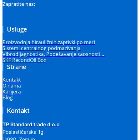
Zapratite nas:
Usluge
Proizvodnja hirauličnih zaptivki po meri
Sistemi centralnog podmazivanja
Vibrodijagnostika, Podešavanje saosnosti…
SKF RecondOil Box
Strane
Kontakt
O nama
Karijera
Blog
Kontakt
TP Standard trade d.o.o
Poslastičarska 1g
11080, Zemun