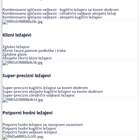
Kombinovano igličasto valjkasti - kuglični ležajevi sa kosim dodirom
Kombinovano igličasto valjkasti - cilindrični valjkasti aksijalni ležaji
Kombinovano igličasto valjkasti - aksijalni kuglični ležajevi
Klizni ležajevi
Zglobni ležajevi
Klizne čaure,potisne podloške i trake
Zglobne glave
Aksijalni sferni klizni ležajevi
Super-precizni ležajevi
Super-precizni kuglični ležajevi sa kosim dodirom
Super-precizni aksijalni kuglični ležajevi sa kosim dodirom
Super-precizni cilindrični valjkasti ležajevi
Potporni hodni ležajevi
Potporni hodni ležajevi sa navojnom osovinom
Potporni hodni kuglični ležajevi
Potporni hodni valjkasti ležajevi