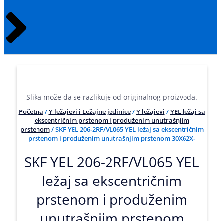
Slika može da se razlikuje od originalnog proizvoda.
Početna
/
Y ležajevi i Ležajne jedinice
/
Y ležajevi
/
YEL ležaj sa
ekscentričnim prstenom i produženim unutrašnjim
prstenom
/ SKF YEL 206-2RF/VL065 YEL ležaj sa ekscentričnim
prstenom i produženim unutrašnjim prstenom 30X62X-
SKF YEL 206-2RF/VL065 YEL
ležaj sa ekscentričnim
prstenom i produženim
unutrašnjim prstenom