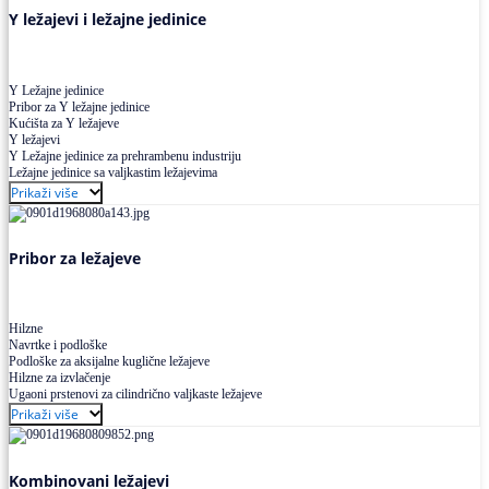
Y ležajevi i ležajne jedinice
Y Ležajne jedinice
Pribor za Y ležajne jedinice
Kućišta za Y ležajeve
Y ležajevi
Y Ležajne jedinice za prehrambenu industriju
Ležajne jedinice sa valjkastim ležajevima
Prikaži više
Pribor za ležajeve
Hilzne
Navrtke i podloške
Podloške za aksijalne kuglične ležajeve
Hilzne za izvlačenje
Ugaoni prstenovi za cilindrično valjkaste ležajeve
Prikaži više
Kombinovani ležajevi