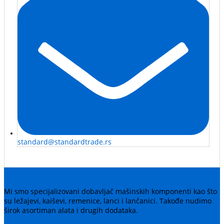
standard@standardtrade.rs
Mi smo specijalizovani dobavljač mašinskih komponenti kao što
su ležajevi, kaiševi, remenice, lanci i lančanici. Takođe nudimo
širok asortiman alata i drugih dodataka.