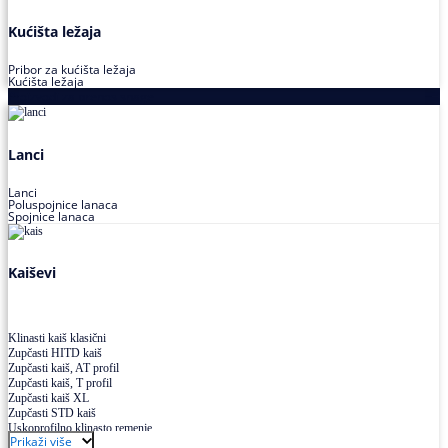
Kućišta ležaja
Pribor za kućišta ležaja
Kućišta ležaja
Proizvodi za prenos snage
Lanci
Lanci
Poluspojnice lanaca
Spojnice lanaca
Kaiševi
Klinasti kaiš klasični
Zupčasti HITD kaiš
Zupčasti kaiš, AT profil
Zupčasti kaiš, T profil
Zupčasti kaiš XL
Zupčasti STD kaiš
Uskoprofilno klinasto remenje
Prikaži više
Uskoprofilno klinasto remenje spojeno