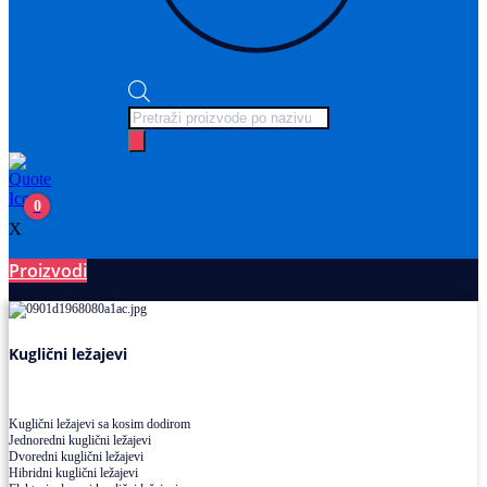
Products
search
0
X
Proizvodi
Ležajevi
Kuglični ležajevi
Kuglični ležajevi sa kosim dodirom
Jednoredni kuglični ležajevi
Dvoredni kuglični ležajevi
Hibridni kuglični ležajevi