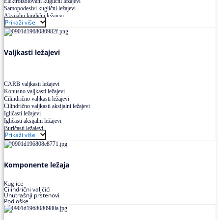
Elektroizolovani kuglični ležajevi
Samopodesivi kuglični ležajevi
Aksijalni kuglični ležajevi
Prikaži više
Kuglični ležajevi od nerđajućeg čelika
Valjkasti ležajevi
CARB valjkasti ležajevi
Konusno valjkasti ležajevi
Cilindrično valjkasti ležajevi
Cilindrično valjkasti aksijalni ležajevi
Igličasti ležajevi
Igličasti aksijalni ležajevi
Buričasti ležajevi
Prikaži više
Buričasti zaptiveni ležajevi
Buričasti aksijalni ležajevi
Komponente ležaja
Kuglice
Cilindrični valjčići
Unutrašnji prstenovi
Podloške