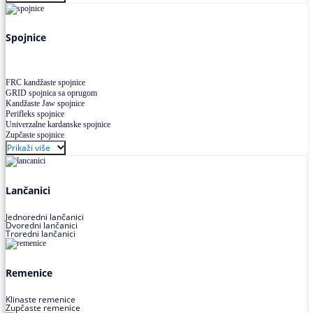
Uskoprofilno klinasto remenje XP extra power
Višekanalno remenje PJ,PK
Spojnice
FRC kandžaste spojnice
GRID spojnica sa oprugom
Kandžaste Jaw spojnice
Perifleks spojnice
Univerzalne kardanske spojnice
Zupčaste spojnice
Prikaži više
Lančanici
Jednoredni lančanici
Dvoredni lančanici
Troredni lančanici
Remenice
Klinaste remenice
Zupčaste remenice