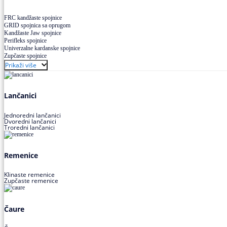
FRC kandžaste spojnice
GRID spojnica sa oprugom
Kandžaste Jaw spojnice
Perifleks spojnice
Univerzalne kardanske spojnice
Zupčaste spojnice
Prikaži više
Lančanici
Jednoredni lančanici
Dvoredni lančanici
Troredni lančanici
Remenice
Klinaste remenice
Zupčaste remenice
Čaure