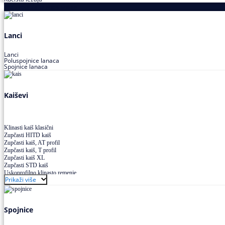
Proizvodi za prenos snage
Lanci
Lanci
Poluspojnice lanaca
Spojnice lanaca
Kaiševi
Klinasti kaiš klasični
Zupčasti HITD kaiš
Zupčasti kaiš, AT profil
Zupčasti kaiš, T profil
Zupčasti kaiš XL
Zupčasti STD kaiš
Uskoprofilno klinasto remenje
Prikaži više
Uskoprofilno klinasto remenje spojeno
Uskoprofilno klinasto remenje XP extra power
Višekanalno remenje PJ,PK
Spojnice