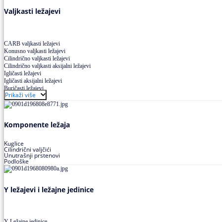
Valjkasti ležajevi
CARB valjkasti ležajevi
Konusno valjkasti ležajevi
Cilindrično valjkasti ležajevi
Cilindrično valjkasti aksijalni ležajevi
Igličasti ležajevi
Igličasti aksijalni ležajevi
Buričasti ležajevi
Prikaži više
Buričasti zaptiveni ležajevi
Buričasti aksijalni ležajevi
Komponente ležaja
Kuglice
Cilindrični valjčići
Unutrašnji prstenovi
Podloške
Y ležajevi i ležajne jedinice
Y Ležajne jedinice