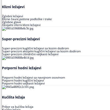
Klizni ležajevi
Zglobni ležajevi
Klizne čaure,potisne podloške i trake
Zglobne glave
Aksijalni sferni klizni ležajevi
Super-precizni ležajevi
Super-precizni kuglični ležajevi sa kosim dodirom
Super-precizni aksijalni kuglični ležajevi sa kosim dodirom
Super-precizni cilindrični valjkasti ležajevi
Potporni hodni ležajevi
Potporni hodni ležajevi sa navojnom osovinom
Potporni hodni kuglični ležajevi
Potporni hodni valjkasti ležajevi
Kućišta ležaja
Pribor za kućišta ležaja
Kućišta ležaja