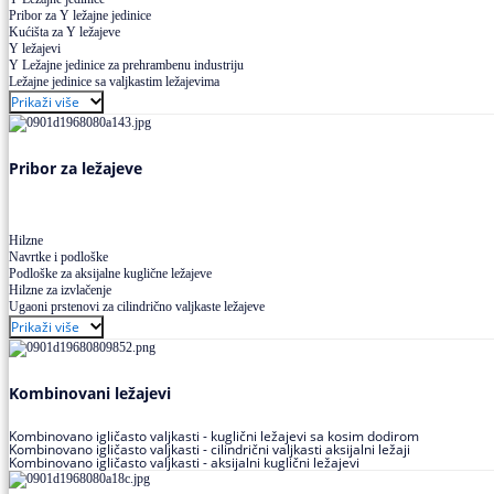
Pribor za Y ležajne jedinice
Kućišta za Y ležajeve
Y ležajevi
Y Ležajne jedinice za prehrambenu industriju
Ležajne jedinice sa valjkastim ležajevima
Prikaži više
Pribor za ležajeve
Hilzne
Navrtke i podloške
Podloške za aksijalne kuglične ležajeve
Hilzne za izvlačenje
Ugaoni prstenovi za cilindrično valjkaste ležajeve
Prikaži više
Kombinovani ležajevi
Kombinovano igličasto valjkasti - kuglični ležajevi sa kosim dodirom
Kombinovano igličasto valjkasti - cilindrični valjkasti aksijalni ležaji
Kombinovano igličasto valjkasti - aksijalni kuglični ležajevi