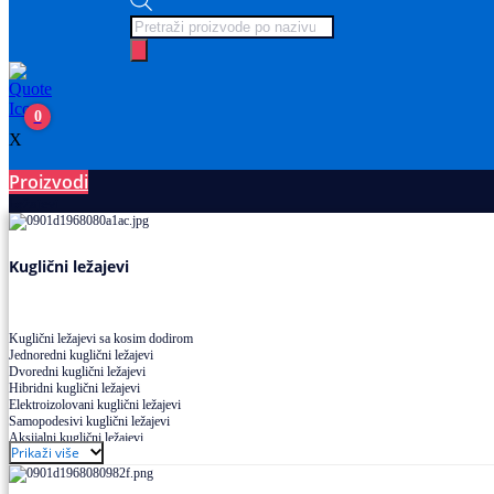
Products
search
0
X
Proizvodi
Ležajevi
Kuglični ležajevi
Kuglični ležajevi sa kosim dodirom
Jednoredni kuglični ležajevi
Dvoredni kuglični ležajevi
Hibridni kuglični ležajevi
Elektroizolovani kuglični ležajevi
Samopodesivi kuglični ležajevi
Aksijalni kuglični ležajevi
Prikaži više
Kuglični ležajevi od nerđajućeg čelika