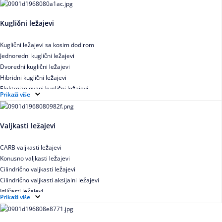
Kuglični ležajevi
Kuglični ležajevi sa kosim dodirom
Jednoredni kuglični ležajevi
Dvoredni kuglični ležajevi
Hibridni kuglični ležajevi
Elektroizolovani kuglični ležajevi
Prikaži više
Samopodesivi kuglični ležajevi
Aksijalni kuglični ležajevi
Kuglični ležajevi od nerđajućeg čelika
Valjkasti ležajevi
CARB valjkasti ležajevi
Konusno valjkasti ležajevi
Cilindrično valjkasti ležajevi
Cilindrično valjkasti aksijalni ležajevi
Igličasti ležajevi
Prikaži više
Igličasti aksijalni ležajevi
Buričasti ležajevi