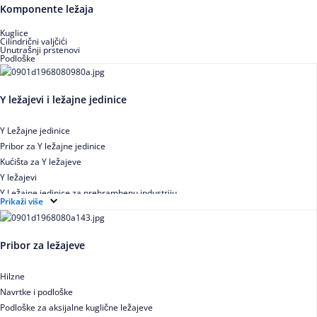
Buričasti zaptiveni ležajevi
Komponente ležaja
Buričasti aksijalni ležajevi
Kuglice
Cilindrični valjčići
Unutrašnji prstenovi
Podloške
Y ležajevi i ležajne jedinice
Y Ležajne jedinice
Pribor za Y ležajne jedinice
Kućišta za Y ležajeve
Y ležajevi
Y Ležajne jedinice za prehrambenu industriju
Prikaži više
Ležajne jedinice sa valjkastim ležajevima
Pribor za ležajeve
Hilzne
Navrtke i podloške
Podloške za aksijalne kuglične ležajeve