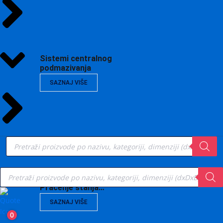
Sistemi centralnog
podmazivanja
SAZNAJ VIŠE
Products
search
Products
search
Vibrodijagnostika,
Praćenje stanja…
SAZNAJ VIŠE
0