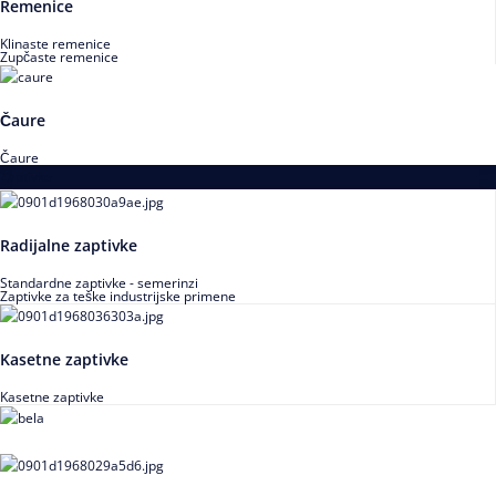
Remenice
Klinaste remenice
Zupčaste remenice
Čaure
Čaure
Zaptivke
Radijalne zaptivke
Standardne zaptivke - semerinzi
Zaptivke za teške industrijske primene
Kasetne zaptivke
Kasetne zaptivke