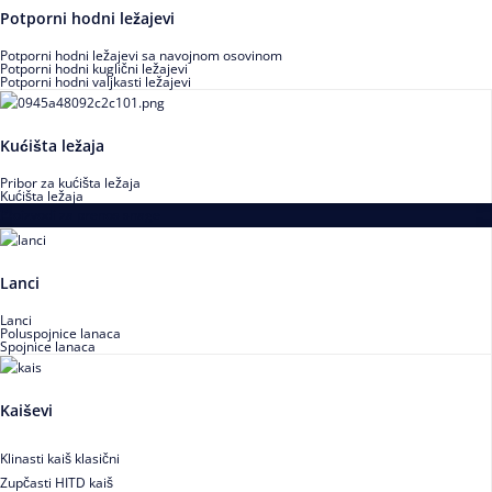
Potporni hodni ležajevi
Potporni hodni ležajevi sa navojnom osovinom
Potporni hodni kuglični ležajevi
Potporni hodni valjkasti ležajevi
Kućišta ležaja
Pribor za kućišta ležaja
Kućišta ležaja
Proizvodi za prenos snage
Lanci
Lanci
Poluspojnice lanaca
Spojnice lanaca
Kaiševi
Klinasti kaiš klasični
Zupčasti HITD kaiš