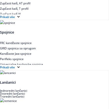
Zupčasti kaiš, AT profil
Zupčasti kaiš, T profil
Zupčasti kaiš XL
Prikaži više
Zupčasti STD kaiš
Uskoprofilno klinasto remenje
Uskoprofilno klinasto remenje spojeno
Spojnice
Uskoprofilno klinasto remenje XP extra power
Višekanalno remenje PJ,PK
FRC kandžaste spojnice
GRID spojnica sa oprugom
Kandžaste Jaw spojnice
Perifleks spojnice
Univerzalne kardanske spojnice
Prikaži više
Zupčaste spojnice
Lančanici
Jednoredni lančanici
Dvoredni lančanici
Troredni lančanici