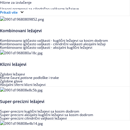
Hilzne za izvlačenje
Ugaoni prstenovi za cilindrično valjkaste ležajeve
Prikaži više
Kombinovani ležajevi
Kombinovano igličasto valjkasti - kuglični ležajevi sa kosim dodirom
Kombinovano igličasto valjkasti - cilindrični valjkasti aksijalni ležaji
Kombinovano igličasto valjkasti - aksijalni kuglični ležajevi
Klizni ležajevi
Zglobni ležajevi
Klizne čaure,potisne podloške i trake
Zglobne glave
Aksijalni sferni klizni ležajevi
Super-precizni ležajevi
Super-precizni kuglični ležajevi sa kosim dodirom
Super-precizni aksijalni kuglični ležajevi sa kosim dodirom
Super-precizni cilindrični valjkasti ležajevi