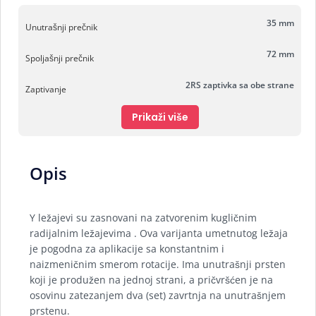
35 mm
Unutrašnji prečnik
72 mm
Spoljašnji prečnik
2RS zaptivka sa obe strane
Zaptivanje
Prikaži više
Opis
Y ležajevi su zasnovani na zatvorenim kugličnim
radijalnim ležajevima . Ova varijanta umetnutog ležaja
je pogodna za aplikacije sa konstantnim i
naizmeničnim smerom rotacije. Ima unutrašnji prsten
koji je produžen na jednoj strani, a pričvršćen je na
osovinu zatezanjem dva (set) zavrtnja na unutrašnjem
prstenu.