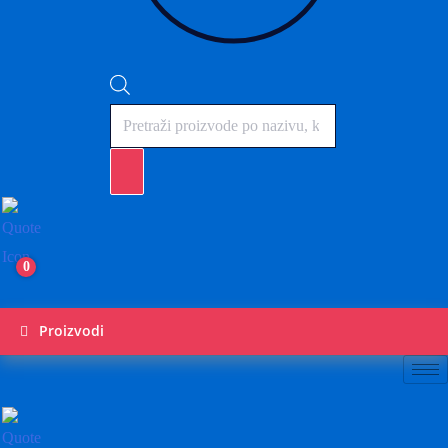
Products
search
0
Proizvodi