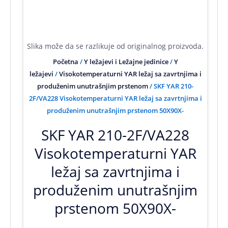
Slika može da se razlikuje od originalnog proizvoda.
Početna
/
Y ležajevi i Ležajne jedinice
/
Y
ležajevi
/
Visokotemperaturni YAR ležaj sa zavrtnjima i
produženim unutrašnjim prstenom
/ SKF YAR 210-
2F/VA228 Visokotemperaturni YAR ležaj sa zavrtnjima i
produženim unutrašnjim prstenom 50X90X-
SKF YAR 210-2F/VA228
Visokotemperaturni YAR
ležaj sa zavrtnjima i
produženim unutrašnjim
prstenom 50X90X-