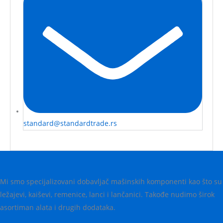
standard@standardtrade.rs
Mi smo specijalizovani dobavljač mašinskih komponenti kao što su
ležajevi, kaiševi, remenice, lanci i lančanici. Takođe nudimo širok
asortiman alata i drugih dodataka.