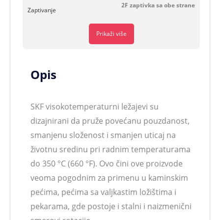
2F zaptivka sa obe strane
Zaptivanje
Prikaži više
Opis
SKF visokotemperaturni ležajevi su
dizajnirani da pruže povećanu pouzdanost,
smanjenu složenost i smanjen uticaj na
životnu sredinu pri radnim temperaturama
do 350 °C (660 °F). Ovo čini ove proizvode
veoma pogodnim za primenu u kaminskim
pećima, pećima sa valjkastim ložištima i
pekarama, gde postoje i stalni i naizmenični