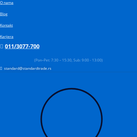
O nama
Pređi
na
Blog
sadržaj
Kontakt
Karijera
011/3077-700
(Pon–Pet: 7:30 – 15:30, Sub: 9:00 - 13:00)
standard@standardtrade.rs