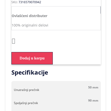
SKU:
7316579070942
Ovlašćeni distributer
100% originalni delovi
Dodaj u korpu
Specifikacije
50 mm
Unutrašnji prečnik
90 mm
Spoljašnji prečnik