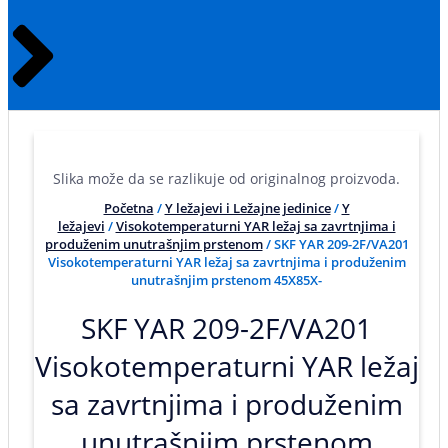
Slika može da se razlikuje od originalnog proizvoda.
Početna
/
Y ležajevi i Ležajne jedinice
/
Y
ležajevi
/
Visokotemperaturni YAR ležaj sa zavrtnjima i
produženim unutrašnjim prstenom
/ SKF YAR 209-2F/VA201
Visokotemperaturni YAR ležaj sa zavrtnjima i produženim
unutrašnjim prstenom 45X85X-
SKF YAR 209-2F/VA201
Visokotemperaturni YAR ležaj
sa zavrtnjima i produženim
unutrašnjim prstenom