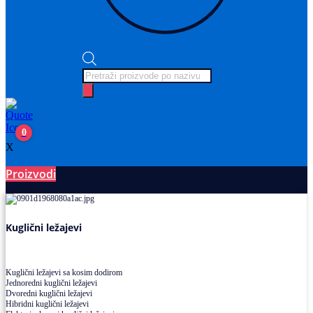
Products
search
0
X
Proizvodi
Ležajevi
Kuglični ležajevi
Kuglični ležajevi sa kosim dodirom
Jednoredni kuglični ležajevi
Dvoredni kuglični ležajevi
Hibridni kuglični ležajevi