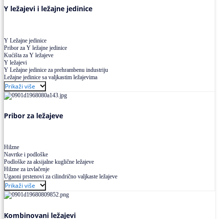
Y ležajevi i ležajne jedinice
Y Ležajne jedinice
Pribor za Y ležajne jedinice
Kućišta za Y ležajeve
Y ležajevi
Y Ležajne jedinice za prehrambenu industriju
Ležajne jedinice sa valjkastim ležajevima
Prikaži više
Pribor za ležajeve
Hilzne
Navrtke i podloške
Podloške za aksijalne kuglične ležajeve
Hilzne za izvlačenje
Ugaoni prstenovi za cilindrično valjkaste ležajeve
Prikaži više
Kombinovani ležajevi