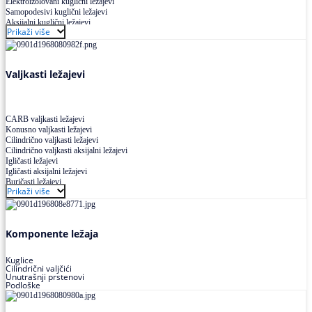
Elektroizolovani kuglični ležajevi
Samopodesivi kuglični ležajevi
Aksijalni kuglični ležajevi
Prikaži više
Kuglični ležajevi od nerđajućeg čelika
Valjkasti ležajevi
CARB valjkasti ležajevi
Konusno valjkasti ležajevi
Cilindrično valjkasti ležajevi
Cilindrično valjkasti aksijalni ležajevi
Igličasti ležajevi
Igličasti aksijalni ležajevi
Buričasti ležajevi
Prikaži više
Buričasti zaptiveni ležajevi
Buričasti aksijalni ležajevi
Komponente ležaja
Kuglice
Cilindrični valjčići
Unutrašnji prstenovi
Podloške