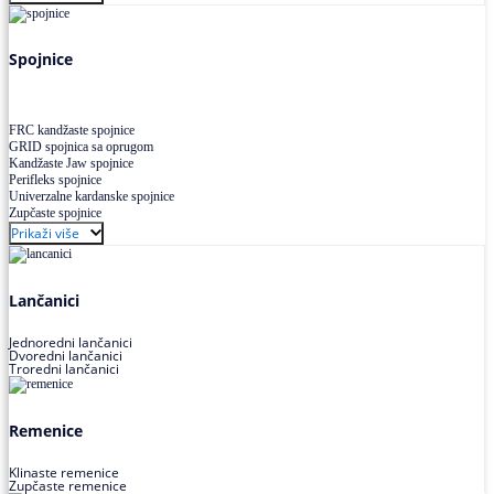
Uskoprofilno klinasto remenje XP extra power
Višekanalno remenje PJ,PK
Spojnice
FRC kandžaste spojnice
GRID spojnica sa oprugom
Kandžaste Jaw spojnice
Perifleks spojnice
Univerzalne kardanske spojnice
Zupčaste spojnice
Prikaži više
Lančanici
Jednoredni lančanici
Dvoredni lančanici
Troredni lančanici
Remenice
Klinaste remenice
Zupčaste remenice