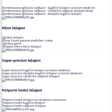
Kombinovano igličasto valjkasti - kuglični ležajevi sa kosim dodirom
Kombinovano igličasto valjkasti - cilindrični valjkasti aksijalni ležaji
Kombinovano igličasto valjkasti - aksijalni kuglični ležajevi
Klizni ležajevi
Zglobni ležajevi
Klizne čaure,potisne podloške i trake
Zglobne glave
Aksijalni sferni klizni ležajevi
Super-precizni ležajevi
Super-precizni kuglični ležajevi sa kosim dodirom
Super-precizni aksijalni kuglični ležajevi sa kosim dodirom
Super-precizni cilindrični valjkasti ležajevi
Potporni hodni ležajevi
Potporni hodni ležajevi sa navojnom osovinom
Potporni hodni kuglični ležajevi
Potporni hodni valjkasti ležajevi