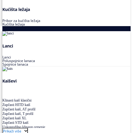
Kućišta ležaja
Pribor za kućišta ležaja
Kućišta ležaja
Proizvodi za prenos snage
Lanci
Lanci
Poluspojnice lanaca
Spojnice lanaca
Kaiševi
Klinasti kaiš klasični
Zupčasti HITD kaiš
Zupčasti kaiš, AT profil
Zupčasti kaiš, T profil
Zupčasti kaiš XL
Zupčasti STD kaiš
Uskoprofilno klinasto remenje
Prikaži više
Uskoprofilno klinasto remenje spojeno