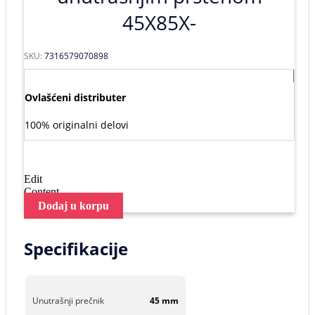
45X85X-
SKU:
7316579070898
Ovlašćeni distributer
100% originalni delovi
Edit
Content
Dodaj u korpu
Specifikacije
Unutrašnji prečnik
45 mm