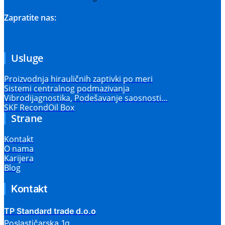
Zapratite nas:
Usluge
Proizvodnja hirauličnih zaptivki po meri
Sistemi centralnog podmazivanja
Vibrodijagnostika, Podešavanje saosnosti…
SKF RecondOil Box
Strane
Kontakt
O nama
Karijera
Blog
Kontakt
TP Standard trade d.o.o
Poslastičarska 1g