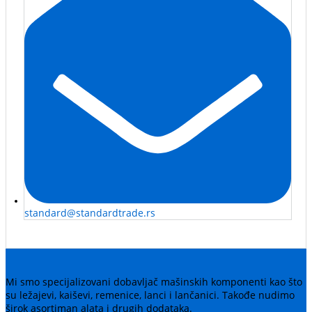
standard@standardtrade.rs
Mi smo specijalizovani dobavljač mašinskih komponenti kao što
su ležajevi, kaiševi, remenice, lanci i lančanici. Takođe nudimo
širok asortiman alata i drugih dodataka.